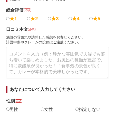
総合評価
必須
★1
★2
★3
★4
★5
口コミ本文
必須
施設の雰囲気や訪問した感想をお寄せください。
誹謗中傷やクレームの投稿はご遠慮ください。
あなたについて入力してください
性別
必須
男性
女性
指定しない