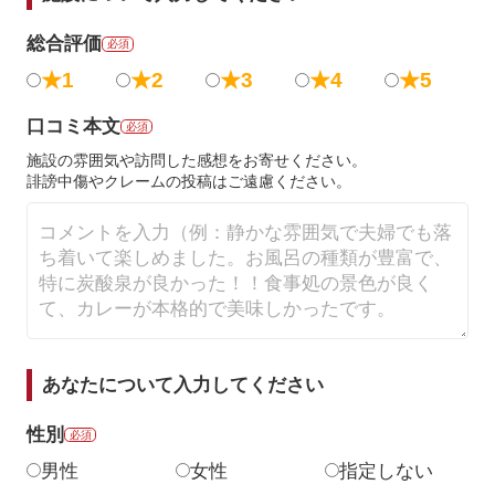
総合評価
必須
★1
★2
★3
★4
★5
口コミ本文
必須
施設の雰囲気や訪問した感想をお寄せください。
誹謗中傷やクレームの投稿はご遠慮ください。
あなたについて入力してください
性別
必須
男性
女性
指定しない