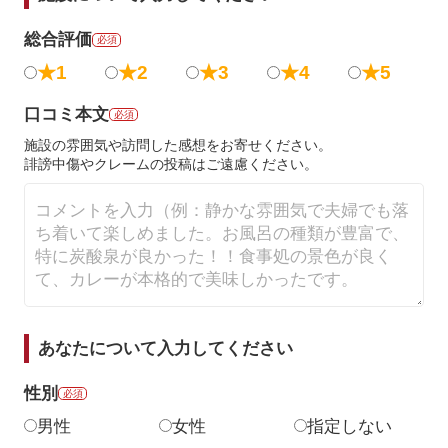
総合評価
必須
★1
★2
★3
★4
★5
口コミ本文
必須
施設の雰囲気や訪問した感想をお寄せください。
誹謗中傷やクレームの投稿はご遠慮ください。
あなたについて入力してください
性別
必須
男性
女性
指定しない