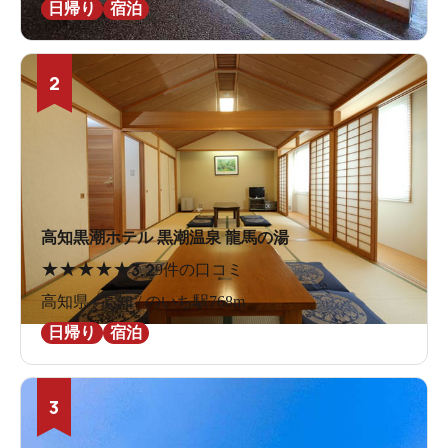
日帰り
宿泊
2
高知黒潮ホテル 黒潮温泉 龍馬の湯
★
★
★
★
★
3.2
9件の口コミ
高知県 / 高知 / のいち駅768m
日帰り
宿泊
3