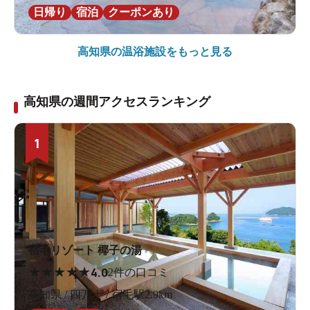
日帰り
宿泊
クーポンあり
高知県の
温浴施設をもっと見る
高知県の週間アクセスランキング
1
宿毛リゾート 椰子の湯
★
★
★
★
★
4.0
2件の口コミ
高知県 / 四万十 / 宿毛駅2.9km