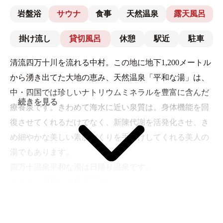
岩盤浴
サウナ
食事
天然温泉
露天風呂
掛け流し
貸切風呂
休憩
駅近
駐車
清流四万十川を流れる中村。この地に地下1,200メートル
から湧き出てた大地の恵み、天然温泉「平和な湯」は、
中・四国では珍しいナトリウムミネラルを豊富に含んだ
続きを見る
療養泉です。きわめて海水に近い泉質は。身体機能を回
復させてくれるだけでなく、新陳代謝を活発化させ、き
め細やかな美しい素肌づくりを手助けしてくれる美人の
湯でもあります。
四万十温泉平和な湯は日帰り温泉です。
タオルや石鹸はご持参下さい。