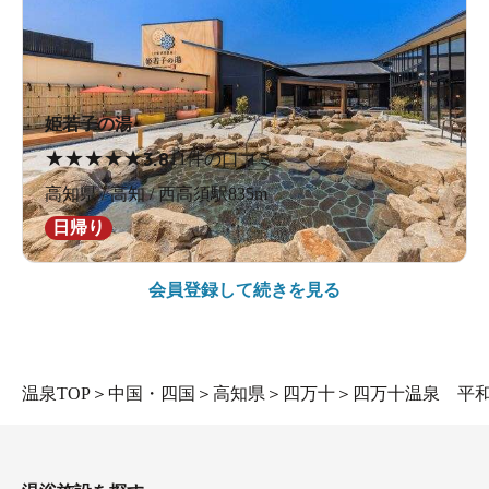
姫若子の湯
★
★
★
★
★
3.8
11件の口コミ
高知県 / 高知 / 西高須駅835m
日帰り
会員登録して続きを見る
温泉TOP
＞
中国・四国
＞
高知県
＞
四万十
＞
四万十温泉 平