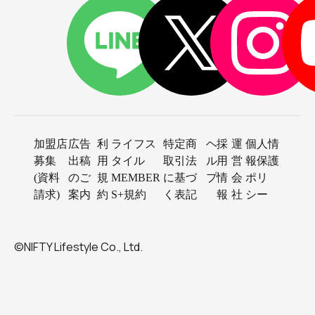
加盟店
広告
利
ライフス
特定商
ヘ
採
運
個人情
募集
出稿
用
タイル
取引法
ル
用
営
報保護
(資料
のご
規
MEMBER
に基づ
プ
情
会
ポリ
請求)
案内
約
S+規約
く表記
報
社
シー
©NIFTY Lifestyle Co., Ltd.