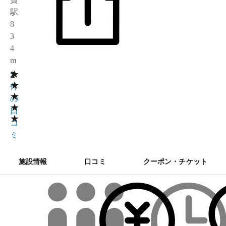
駅
8
3
4
m
★
2
1
★
件
★
の
★
口
★
コ
ミ
施設情報
口コミ
クーポン・チケット