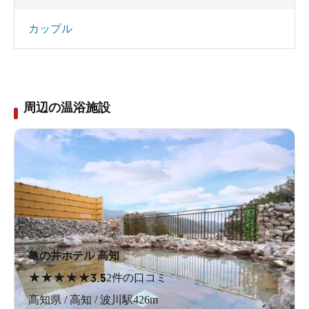
カップル
周辺の温浴施設
亀の井ホテル 高知
★
★
★
★
★
3.5
2件の口コミ
高知県 / 高知 / 波川駅426m