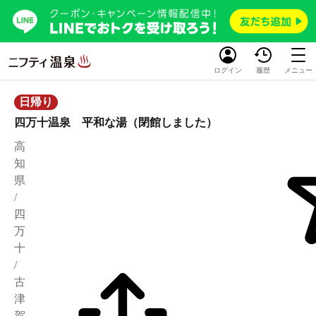
ログイン
履歴
メニュー
日帰り
四万十温泉 平和な湯（閉館しました）
高
知
県
/
四
万
十
/
古
津
賀