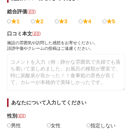
総合評価
必須
★1
★2
★3
★4
★5
口コミ本文
必須
施設の雰囲気や訪問した感想をお寄せください。
誹謗中傷やクレームの投稿はご遠慮ください。
あなたについて入力してください
性別
必須
男性
女性
指定しない