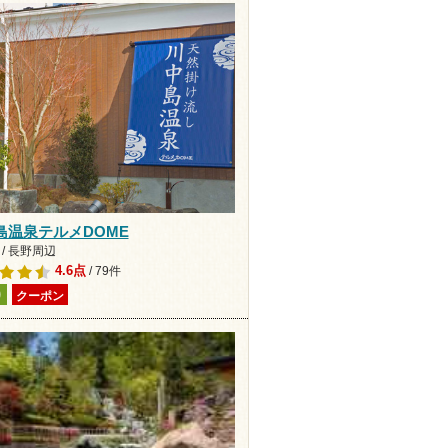
島温泉テルメDOME
/ 長野周辺
4.6点
/ 79件
り
クーポン