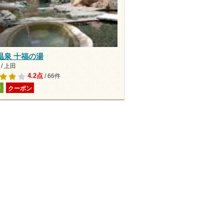
温泉 十福の湯
/ 上田
4.2点
/ 66件
り
クーポン