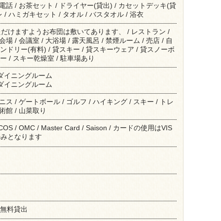
 電話 / お茶セット / ドライヤー(貸出) / カセットデッキ(貸
 / ハミガキセット / タオル / バスタオル / 浴衣
だけますようお布団は敷いてあります、 / レストラン /
会場 / 会議室 / 大浴場 / 露天風呂 / 禁煙ルーム / 売店 / 自
ンドリー(有料) / 貸スキー / 貸スキーウェア / 貸スノーボ
ー / スキー乾燥室 / 駐車場あり
, ダイニングルーム
, ダイニングルーム
テニス / ゲートボール / ゴルフ / ハイキング / スキー / トレ
美術館 / 山菜取り
 NICOS / OMC / Master Card / Saison / カードの使用はVIS
のみとなります
碁無料貸出