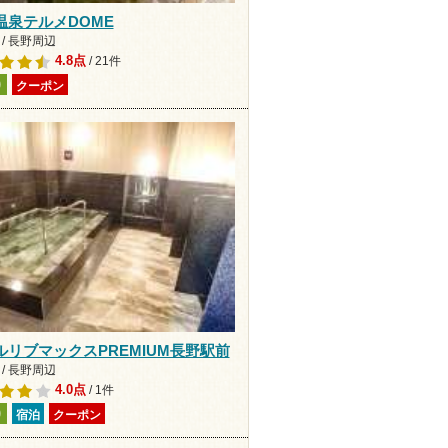
温泉テルメDOME
/ 長野周辺
4.8点
/ 21件
り
クーポン
ルリブマックスPREMIUM長野駅前
/ 長野周辺
4.0点
/ 1件
り
宿泊
クーポン