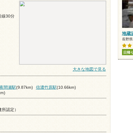
号線30分
地蔵
長野県 
日帰
大きな地図で見る
夜間瀬駅
(9.87km)
信濃竹原駅
(10.66km)
km)
健所認定）