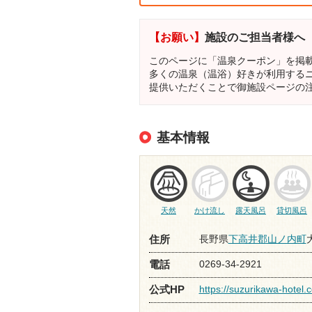
【お願い】
施設のご担当者様へ
このページに「温泉クーポン」を掲
多くの温泉（温浴）好きが利用する
提供いただくことで御施設ページの
基本情報
天然
かけ流し
露天風呂
貸切風呂
長野県
下高井郡山ノ内町
住所
0269-34-2921
電話
https://suzurikawa-hotel.
公式HP