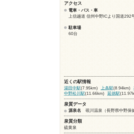
アクセス
電車・バス・車
上信越道 信州中野ICより国道292
駐車場
60台
近くの駅情報
湯田中駅
(7.95km)
上条駅
(8.94km)
中野松川駅
(11.66km)
延徳駅
(11.97
泉質データ
源泉名
硯川温泉（長野県中野保
泉質分類
硫黄泉