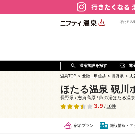
ほたる温
温浴施設を探す
電
温泉TOP
>
北陸・甲信越
>
長野県
>
志
ほたる温泉 硯川
長野県 / 志賀高原 / 熊の湯ほたる温
3.9
/
10件
宿泊プラン
施設情報・ア