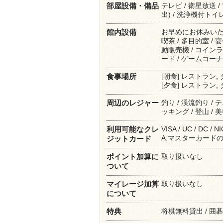
テレビ / 衛星放送 /
部屋設備・備品
出) / 洗浄機付トイレ
お早めにお休みいた
館内設備
喫茶 / 多目的室 / 宴
動販売機 / コインラ
ード / ゲームコーナ
[朝食] レストラン
食事場所
[夕食] レストラン
釣り / 渓流釣り / 
周辺のレジャー
ッキング / 登山 / 
VISA / UC / DC /
利用可能なクレ
A,マスターカード
ジットカード
取り扱いなし
ポイント加算に
ついて
取り扱いなし
マイレージ加算
について
将棋無料貸出 / 囲
特典