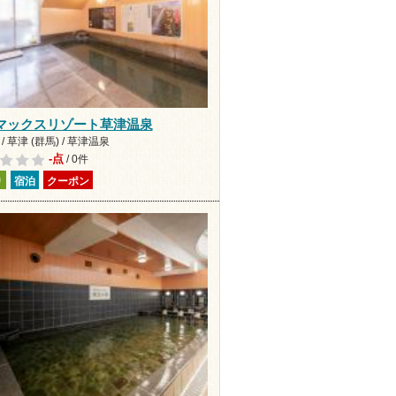
マックスリゾート草津温泉
/ 草津 (群馬) / 草津温泉
-点
/ 0件
り
宿泊
クーポン