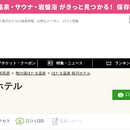
泉 硯川ホテルの温泉情報、お得なクーポン、口コミ情報
子チケット・クーポン
特集・ニュース
ランキン
賀高原
>
熊の湯ほたる温泉
>
ほたる温泉 硯川ホテル
ホテル
泉
口
クセス
口コミ(10)
温泉レポート