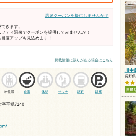
温泉クーポンを提供しませんか？
載できます。
ニフティ温泉でクーポンを提供してみませんか！
注目度アップも見込めます！
掲載情報に誤りがある場合はこちら
川中
長野県 
日帰
岩盤浴
食事
休憩
サウナ
駅近
駐車
大字平穏7148
com/