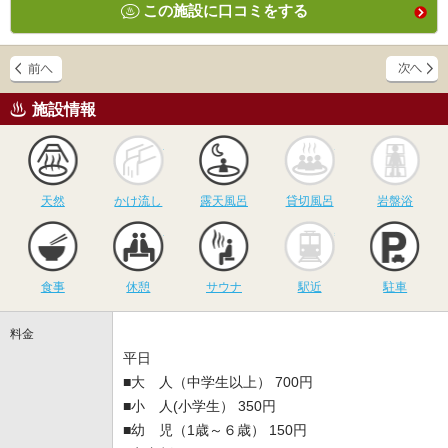
この施設に口コミをする
施設情報
天然
かけ流し
露天風呂
貸切風呂
岩
天然
かけ流し
露天風呂
貸切風呂
岩盤浴
食事
休憩
サウナ
駅近
駐
食事
休憩
サウナ
駅近
駐車
料金
平日
■大 人（中学生以上） 700円
■小 人(小学生） 350円
■幼 児（1歳～６歳） 150円