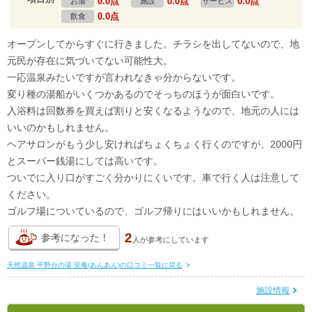
0.0点
0.0点
0.0点
お湯
施設
サービス
0.0点
飲食
オープンしてからすぐに行きました。チラシを出してないので、地
元民が存在に気づいてない可能性大。
一応温泉みたいですが言われなきゃ分からないです。
変り種の湯船がいくつかあるのでそっちのほうが面白いです。
入浴料は回数券を買えば割りと安くなるようなので、地元の人には
いいのかもしれません。
ヘアサロンがもう少し安ければちょくちょく行くのですが、2000円
とスーパー銭湯にしては高いです。
ついでに入り口がすごく分かりにくいです。車で行く人は注意して
ください。
ゴルフ場についているので、ゴルフ帰りにはいいかもしれません。
2
参考になった！
人が
参考にしています
天然温泉 平野台の湯 安庵(あんあん)の口コミ一覧に戻る
>
施設情報