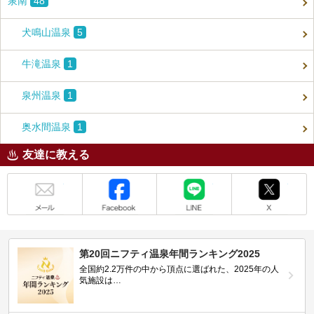
泉南
48
犬鳴山温泉
5
牛滝温泉
1
泉州温泉
1
奥水間温泉
1
友達に教える
メール
Facebook
LINE
X
第20回ニフティ温泉年間ランキング2025
全国約2.2万件の中から頂点に選ばれた、2025年の人
気施設は…