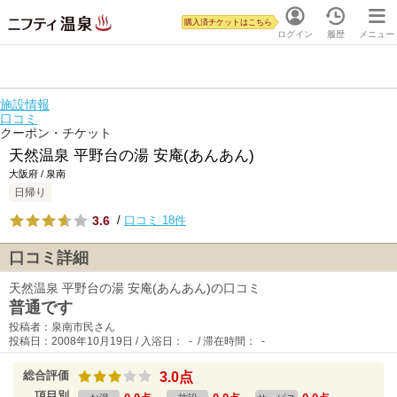
購入済チケットはこちら
ログイン
履歴
メニュー
施設情報
口コミ
クーポン・チケット
天然温泉 平野台の湯 安庵(あんあん)
大阪府 / 泉南
日帰り
3.6
/
口コミ 18件
口コミ詳細
天然温泉 平野台の湯 安庵(あんあん)の口コミ
普通です
投稿者：泉南市民さん
投稿日：2008年10月19日 / 入浴日： - / 滞在時間： -
総合評価
3.0点
項目別