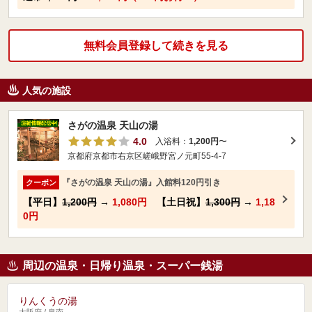
無料会員登録して続きを見る
人気の施設
さがの温泉 天山の湯
4.0
入浴料：
1,200円
〜
京都府京都市右京区嵯峨野宮ノ元町55-4-7
『さがの温泉 天山の湯』入館料120円引き
クーポン
【平日】
1,200円
→
1,080円
【土日祝】
1,300円
→
1,18
0円
周辺の温泉・日帰り温泉・スーパー銭湯
りんくうの湯