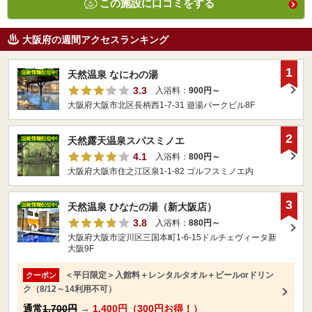
この施設に口コミをする
大阪府の週間アクセスランキング
1
天然温泉 なにわの湯
3.3
入浴料：
900円～
大阪府大阪市北区長柄西1-7-31 遊湯パークビル8F
2
天然露天温泉スパスミノエ
4.1
入浴料：
800円～
大阪府大阪市住之江区泉1-1-82 ゴルフスミノエ内
3
天然温泉 ひなたの湯（新大阪店）
3.8
入浴料：
880円～
大阪府大阪市淀川区三国本町1-6-15ドルチェヴィータ新
大阪9F
＜平日限定＞入館料＋レンタルタオル＋ビールorドリン
クーポン
ク（8/12～14利用不可）
通常
1,700円
→
1,400円（300円お得！）