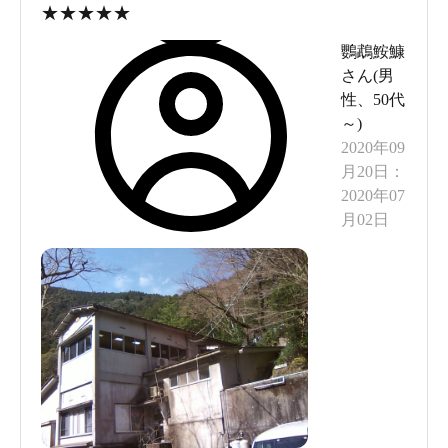
★
★
★
★
★
鸚鵡鮟鱇
さん(
男
性
、
50代
～
)
2020年09
月20日
：
2020年07
月02日