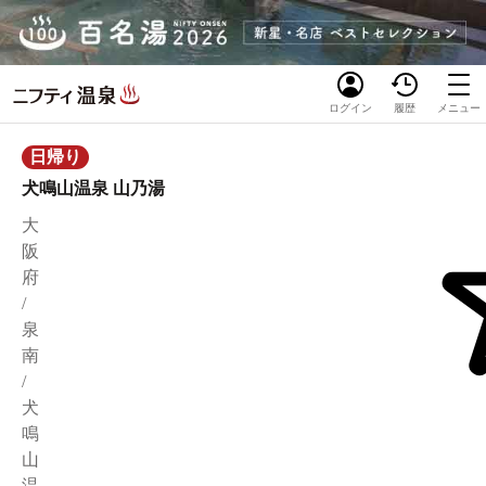
ログイン
履歴
メニュー
日帰り
犬鳴山温泉 山乃湯
大
阪
府
/
泉
南
/
犬
鳴
山
温