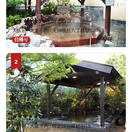
天然温泉 なにわの湯
★
★
★
★
★
3.3
112件の口コミ
大阪府 / 大阪市内 / 天神橋筋六丁目駅626m
日帰り
2
天然露天温泉スパスミノエ
★
★
★
★
★
4.1
283件の口コミ
大阪府 / 大阪市内 / 住之江公園駅441m