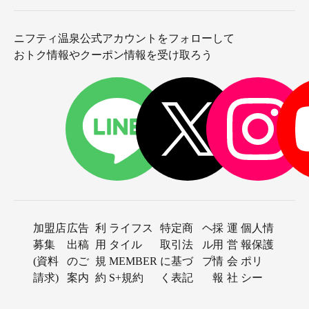
ニフティ温泉公式アカウントをフォローして
おトク情報やクーポン情報を受け取ろう
加盟店
広告
利
ライフス
特定商
ヘ
採
運
個人情
募集
出稿
用
タイル
取引法
ル
用
営
報保護
(資料
のご
規
MEMBER
に基づ
プ
情
会
ポリ
請求)
案内
約
S+規約
く表記
報
社
シー