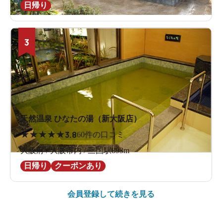
日帰り
3
天然温泉 ひなたの湯（新大阪店）
★
★
★
★
★
3.8
60件の口コミ
大阪府 / 大阪市内 / 三国駅893m
日帰り
クーポンあり
会員登録して続きを見る