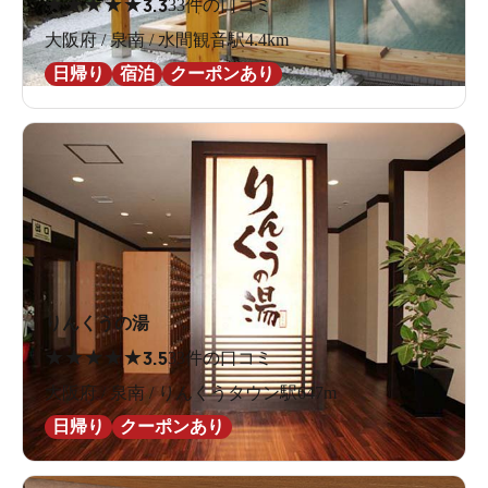
★
★
★
★
★
3.3
33件の口コミ
大阪府 / 泉南 / 水間観音駅4.4km
日帰り
宿泊
クーポンあり
りんくうの湯
★
★
★
★
★
3.5
33件の口コミ
大阪府 / 泉南 / りんくうタウン駅647m
日帰り
クーポンあり