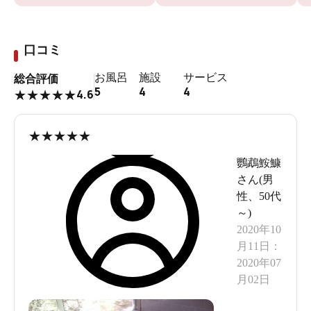
口コミ
お風呂
施設
サービス
総合評価
5
4
4
4.6
★
★
★
★
★
★
★
★
★
★
鸚鵡鮟鱇
さん(
男
性
、
50代
～
)
2020年10
月11日
：
2020年07
月02日