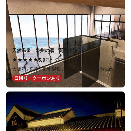
天然温泉 泉州の湯 関西空港
★
★
★
★
★
3.9
71件の口コミ
大阪府 / 泉南 / 泉州温泉 / りんくうタウン駅496m
日帰り
クーポンあり