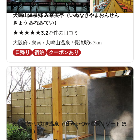
犬鳴山温泉郷 み奈美亭（いぬなきやまおんせん
きょう みなみてい）
★
★
★
★
★
3.2
27件の口コミ
大阪府 / 泉南 / 犬鳴山温泉 / 長滝駅6.7km
日帰り
宿泊
クーポンあり
かいづか いぶき温泉（旧 かいづか温泉リゾート ほ
の字の里）