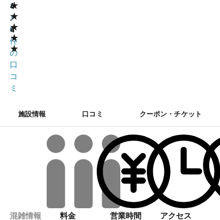
★
4
1
★
.
1
★
4
0
★
件
★
の
口
コ
ミ
施設情報
口コミ
クーポン・チケット
混雑情報
料金
営業時間
アクセス