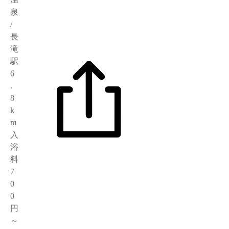
泉
/
長
滝
駅
6
.
8
k
m
入
浴
料
7
0
0
円
～