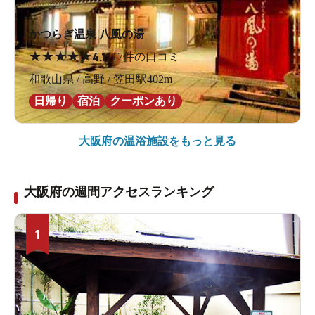
かつらぎ温泉 八風の湯
★
★
★
★
★
4.1
117件の口コミ
和歌山県 / 高野 / 笠田駅402m
日帰り
宿泊
クーポンあり
大阪府の
温浴施設をもっと見る
大阪府の週間アクセスランキング
1