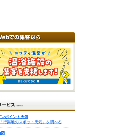
ピンポイント天気
「行楽地のスポット天気」を調べる
地図