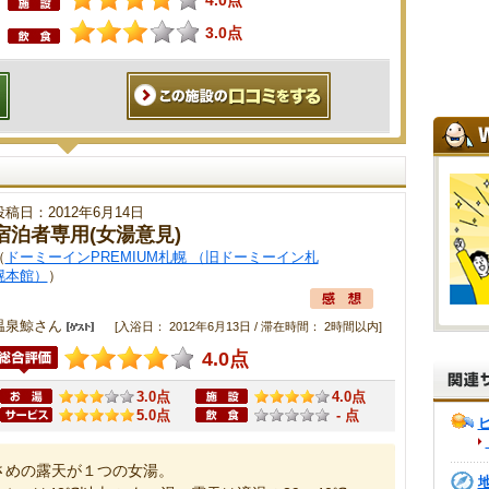
4.0点
3.0点
投稿日：2012年6月14日
宿泊者専用(女湯意見)
（
ドーミーインPREMIUM札幌 （旧ドーミーイン札
幌本館）
）
温泉鯨さん
[入浴日： 2012年6月13日 / 滞在時間： 2時間以内]
4.0点
3.0点
4.0点
5.0点
- 点
さめの露天が１つの女湯。