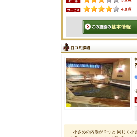
3.0点
4.0点
小さめの内湯が２つと 同じく小