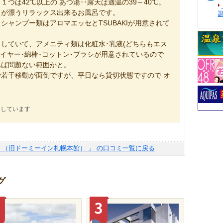
つは42℃以上の あつ湯‥露天は適温の39～40℃。
りが漂うリラックス出来るお風呂です。
シャンプー類はアロマエッセとTSUBAKIが用意されて
していて、アメニティ類は化粧水･乳液(どちらもエス
ライヤー･綿棒･コットン･ブラシが用意されているので
れば問題ない範囲かと。
若干移動が面倒ですが、平日なら貸切状態ですので オ
にしています
札幌 （旧ドーミーイン札幌本館） 」 の口コミ一覧に戻る
グ