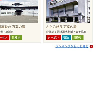
川高砂台 万葉の湯
ふとみ銘泉 万葉の湯
道 / 旭川市
北海道 / 石狩郡当別町 / 太美温泉
ーポン
日帰り
クーポン
宿泊
日帰り
ランキングをもっと見る