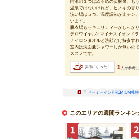
内湯の１つはぬるめの炭酸泉、もう１
温泉ではないけれど、ヒノキの香
洗い場は５つ。温度調節が楽チン。
います。
脱衣場もセキュリティーがしっかり
テロワイヤル)･マイナスイオンド
ナイロンタオルと洗顔だけ持参す
室内は洗面兼シャワーしか無いので
ススメです。
1
参考になった！
人が
参考
「 ドーミーインPREMIUM
このエリアの週間ランキン