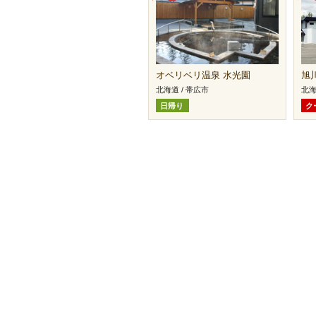
オベリベリ温泉 水光園
旭
北海道 / 帯広市
北海
日帰り
ク