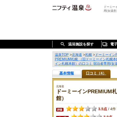
ドーミーイ
用(女湯意
温浴施設を探す
電
温泉TOP
>
北海道
>
札幌
>
ドーミーインP
PREMIUM札幌 （旧ドーミーイン札幌
イン札幌本館）の口コミ 宿泊者専用(女湯
基本情報
口コミ（4）
北海道
ドーミーインPREMIUM
館）
3.5点
4件
/