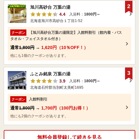
2
旭川高砂台 万葉の湯
4.4
入浴料：
1800円～
北海道旭川市高砂台１丁目1-52
【旭川高砂台万葉の湯限定】入館料割引（館内着・バス
クーポン
タオル・フェイスタオル付き）
通常
1,800円
→
1,620円（10％OFF！）
他にも1個のクーポンがあります。
3
ふとみ銘泉 万葉の湯
3.9
入浴料：
1800円～
北海道石狩郡当別町太美町1695
入館料割引
クーポン
通常
1,800円
→
1,700円（100円お得！）
他にも2個のクーポンがあります。
無料会員登録して続きを見る