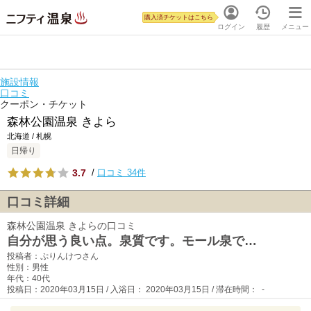
購入済チケットはこちら
ログイン
履歴
メニュー
施設情報
口コミ
クーポン・チケット
森林公園温泉 きよら
北海道 / 札幌
日帰り
3.7
/
口コミ 34件
口コミ詳細
森林公園温泉 きよらの口コミ
自分が思う良い点。泉質です。モール泉で…
投稿者：ぷりんけつさん
性別：男性
年代：40代
投稿日：2020年03月15日 / 入浴日： 2020年03月15日 / 滞在時間： -