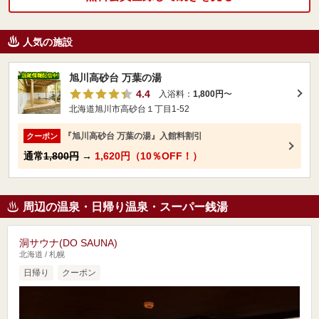
人気の施設
旭川高砂台 万葉の湯
4.4
入浴料：
1,800円
〜
北海道旭川市高砂台１丁目1-52
『旭川高砂台 万葉の湯』入館料割引
クーポン
通常
1,800円
→
1,620円（10％OFF！）
周辺の温泉・日帰り温泉・スーパー銭湯
洞サウナ(DO SAUNA)
北海道 / 札幌
日帰り
クーポン