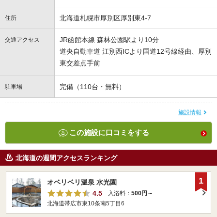
北海道札幌市厚別区厚別東4-7
住所
JR函館本線 森林公園駅より10分
交通アクセス
道央自動車道 江別西ICより国道12号線経由、厚別
東交差点手前
完備（110台・無料）
駐車場
施設情報
この施設に口コミをする
北海道の週間アクセスランキング
1
オベリベリ温泉 水光園
4.5
入浴料：
500円～
北海道帯広市東10条南5丁目6