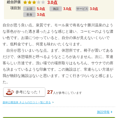
総合評価
3.0点
項目別
5.0点
3.0点
3.0点
お湯
施設
サービス
3.0点
飲食
自分が思う良い点。泉質です。モール泉で有名な十勝川温泉のよう
な茶色がかった透き通ったような感じと違い、コーヒーのような濃
い色です。お湯につかっていると、自分の体が見えないくらいで
す。低料金ですし、何度も味わいたくなります。
自分が思ういまいちな点。まず、休憩所です。椅子が置いてある
だけで、休憩場所と呼べるようなところがありません。次に、常連
客らしい方達です。洗い場での場所取りはもちろん、サウナでの席
も決まっているような印象です。この施設ほど、常連らしい方達が
我が物顔な施設はないと思います。すごく行きづらいなと感じまし
た。
27
参考になった！
人が
参考にしています
森林公園温泉 きよらの口コミ一覧に戻る
>
施設情報