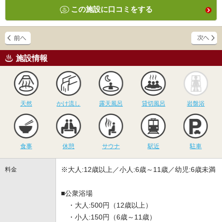
この施設に口コミをする
施設情報
天然
かけ流し
露天風呂
貸切風呂
岩
天然
かけ流し
露天風呂
貸切風呂
岩盤浴
食事
休憩
サウナ
駅近
駐
食事
休憩
サウナ
駅近
駐車
※大人:12歳以上／小人:6歳～11歳／幼児:6歳未満
料金
■公衆浴場
・大人:500円（12歳以上）
・小人:150円（6歳～11歳）