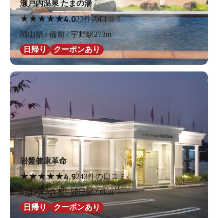
瀬戸内温泉 たまの湯
★
★
★
★
★
4.0
23件の口コミ
岡山県 / 備前 / 宇野駅273m
日帰り
クーポンあり
岩盤健康革命
★
★
★
★
★
4.9
243件の口コミ
岡山県 / 倉敷 / 浦田駅2.0km
日帰り
クーポンあり