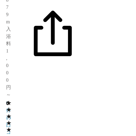
7
9
m
入
浴
料
1
,
0
0
0
円
～
★
0
0
★
件
★
の
★
口
★
コ