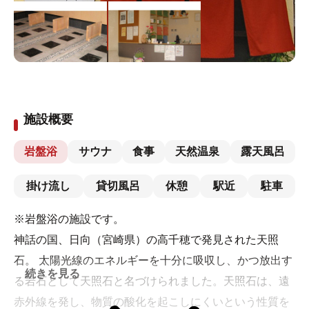
施設概要
岩盤浴
サウナ
食事
天然温泉
露天風呂
掛け流し
貸切風呂
休憩
駅近
駐車
※岩盤浴の施設です。
神話の国、日向（宮崎県）の高千穂で発見された天照
石。 太陽光線のエネルギーを十分に吸収し、かつ放出す
続きを見る
る岩石として天照石と名づけられました。天照石は、遠
赤外線を発し、物質の酸化を起こしにくいという性質を