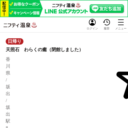
ログイン
履歴
メニュー
日帰り
天照石 わらくの癒（閉館しました）
香
川
県
/
坂
出
/
坂
出
駅
8