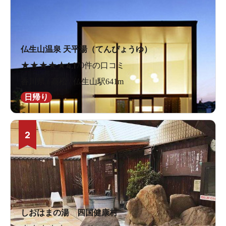
仏生山温泉 天平湯（てんぴょうゆ）
★
★
★
★
★
4.1
70件の口コミ
香川県 / 高松 / 仏生山駅641m
日帰り
2
しおはまの湯 四国健康村