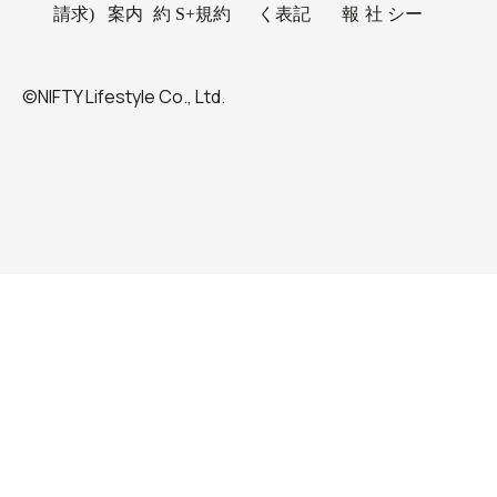
請求)
案内
約
S+規約
く表記
報
社
シー
©NIFTY Lifestyle Co., Ltd.