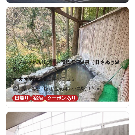
リブマックスリゾート讃岐塩江温泉（旧 さぬき温
泉）
★
★
★
★
★
3.6
13件の口コミ
香川県 / 高松 / 塩江温泉郷 / 小島駅11.7km
日帰り
宿泊
クーポンあり