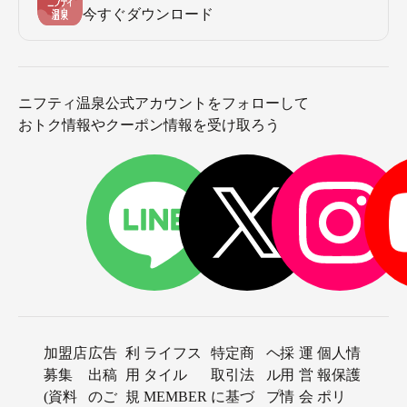
今すぐダウンロード
ニフティ温泉公式アカウントをフォローして
おトク情報やクーポン情報を受け取ろう
加盟店
広告
利
ライフス
特定商
ヘ
採
運
個人情
募集
出稿
用
タイル
取引法
ル
用
営
報保護
(資料
のご
規
MEMBER
に基づ
プ
情
会
ポリ