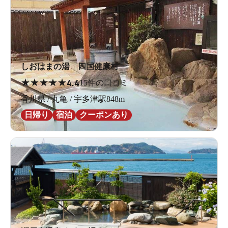
しおはまの湯 四国健康村
★
★
★
★
★
4.4
15件の口コミ
香川県 / 丸亀 / 宇多津駅848m
日帰り
宿泊
クーポンあり