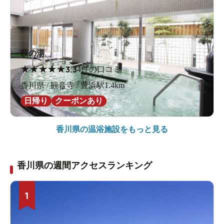
萩の湯
★
★
★
★
★
3.3
4件の口コミ
香川県 / 観音寺 / 豊浜駅1.4km
日帰り
クーポンあり
香川県の
温浴施設をもっと見る
香川県の週間アクセスランキング
1