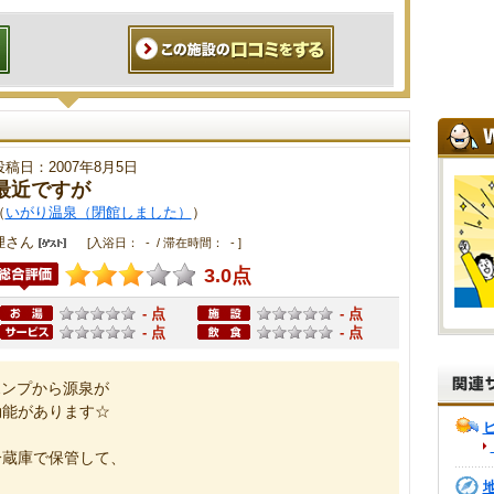
投稿日：2007年8月5日
最近ですが
（
いがり温泉（閉館しました）
）
狸さん
[入浴日： - / 滞在時間： - ]
3.0点
- 点
- 点
- 点
- 点
ポンプから源泉が
効能があります☆
冷蔵庫で保管して、
。