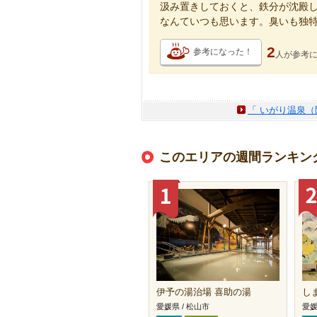
汲み置きしておくと、鉄分が沈殿
なんていつも思います。臭いも独特
2
参考になった！
人が
参考
「 いがり温泉（
このエリアの週間ランキン
伊予の湯治場 喜助の湯
し
愛媛県 / 松山市
愛媛