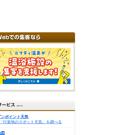
ピンポイント天気
「行楽地のスポット天気」を調べる
地図