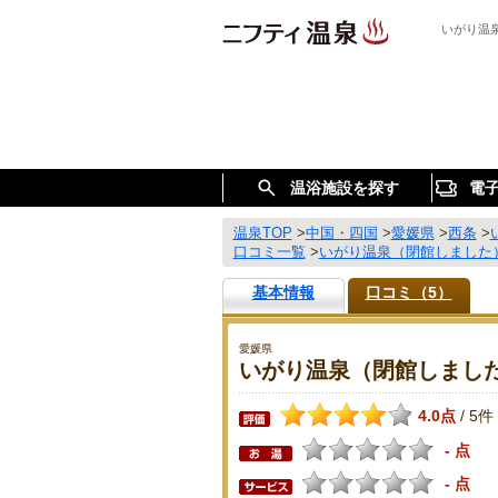
いがり温
温浴施設を探す
電
温泉TOP
>
中国・四国
>
愛媛県
>
西条
>
口コミ一覧
>
いがり温泉（閉館しました
基本情報
口コミ（5）
愛媛県
いがり温泉（閉館しまし
4.0点
5件
/
- 点
- 点