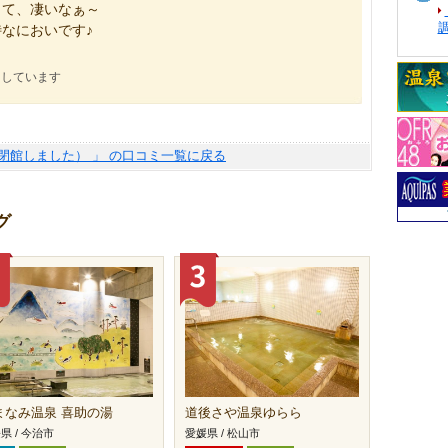
して、凄いなぁ～
なにおいです♪
にしています
閉館しました） 」 の口コミ一覧に戻る
グ
まなみ温泉 喜助の湯
道後さや温泉ゆらら
県 / 今治市
愛媛県 / 松山市