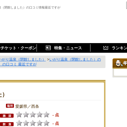
泉（閉館しました）の口コミ情報最近ですが
子チケット・クーポン
特集・ニュース
ランキ
いがり温泉（閉館しました）
>
いがり温泉（閉館しました）の
）の口コミ 最近ですが
た）
愛媛県／西条
- 点
- 点