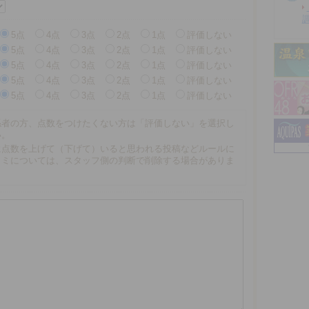
5点
4点
3点
2点
1点
評価しない
5点
4点
3点
2点
1点
評価しない
5点
4点
3点
2点
1点
評価しない
5点
4点
3点
2点
1点
評価しない
5点
4点
3点
2点
1点
評価しない
係者の方、点数をつけたくない方は「評価しない」を選択し
い。
に点数を上げて（下げて）いると思われる投稿などルールに
コミについては、スタッフ側の判断で削除する場合がありま