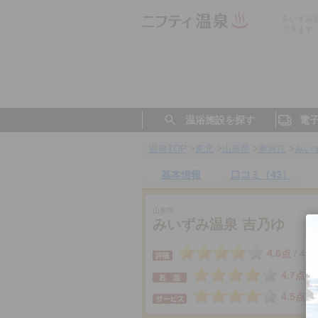
みいずみ
できます
温浴施設を探す
電
温泉TOP
>
東北
>
山形県
>
寒河江
>
みい
基本情報
口コミ（43）
山形県
みいずみ温泉 吉乃ゆ
4.6点
43
/
4.7点
4.5点