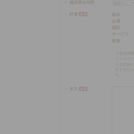
施設滞在時間
評価
総合
お湯
施設
サービス
飲食
※
業界関
てくださ
※
意図的
反する口
す。
本文