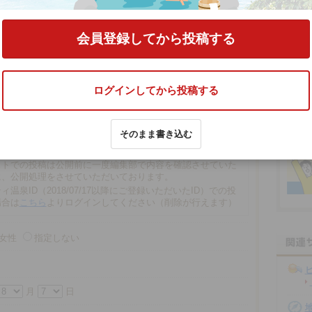
の口コミをする
会員登録してから投稿する
ログインしてから投稿する
文字以内
そのまま書き込む
の場合、匿名で投稿されます。
での投稿は、再編集や削除ができませんので注意ください。
ストでの投稿は公開前に一度編集部で内容を確認させていた
に、公開処理をさせていただいております。
ィ温泉ID（2018/07/17以降にご登録いただいたID）での投
場合は
こちら
よりログインしてください（削除が行えます）
女性
指定しない
月
日