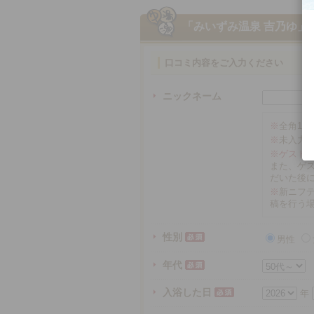
「みいずみ温泉 吉乃ゆ」
口コミ内容をご入力ください
ニックネーム
※
全角16
※
未入力
※ゲスト
また、ゲ
だいた後
※
新ニフテ
稿を行う
性別
男性
年代
入浴した日
年