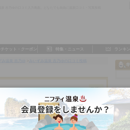
温泉 吉乃ゆの口コミ入力画面。どなたでも自由に温泉口コミ・写真投稿
。
子チケット・クーポン
特集・ニュース
ランキ
ずみ温泉 吉乃ゆ
>
みいずみ温泉 吉乃ゆの口コミ投稿
件
山形県／寒河江
4.6点
4.5点