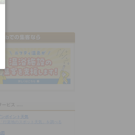
ピンポイント天気
「行楽地のスポット天気」を調べる
地図