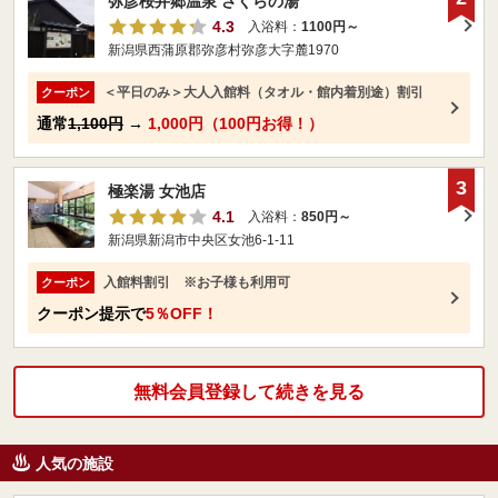
弥彦桜井郷温泉 さくらの湯
4.3
入浴料：
1100円～
新潟県西蒲原郡弥彦村弥彦大字麓1970
＜平日のみ＞大人入館料（タオル・館内着別途）割引
クーポン
通常
1,100円
→
1,000円（100円お得！）
3
極楽湯 女池店
4.1
入浴料：
850円～
新潟県新潟市中央区女池6-1-11
入館料割引 ※お子様も利用可
クーポン
クーポン提示で
5％OFF！
無料会員登録して続きを見る
人気の施設