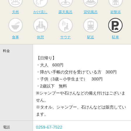
天然
かけ流し
露天風呂
貸切風呂
岩盤浴
食事
休憩
サウナ
駅近
駐
食事
休憩
サウナ
駅近
駐車
料金
【日帰り】
・大人 600円
・障がい手帳の交付を受けている方 300円
・子供（3歳～小学生まで） 300円
・2歳以下 無料
※シャンプーや石けんなどの備え付けはございま
せん。
※タオル、シャンプー、石けんなどは販売してい
ます。
0259-67-7522
電話