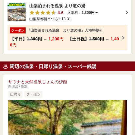
山梨泊まれる温泉 より道の湯
4.6
入浴料：
1,300円
〜
山梨県都留市つる1-13-31
『山梨泊まれる温泉 より道の湯』入浴料割引
クーポン
【平日】
1,300円
→
1,200円
【土日祝】
1,500円
→
1,40
0円
周辺の温泉・日帰り温泉・スーパー銭湯
サウナと天然温泉じょんのび館
新潟県 / 新潟
日帰り
クーポン