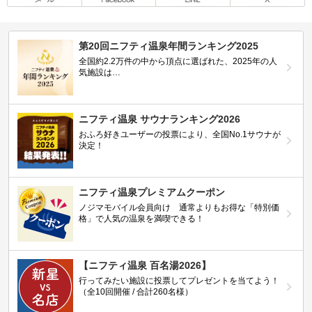
第20回ニフティ温泉年間ランキング2025
全国約2.2万件の中から頂点に選ばれた、2025年の人
気施設は…
ニフティ温泉 サウナランキング2026
おふろ好きユーザーの投票により、全国No.1サウナが
決定！
ニフティ温泉プレミアムクーポン
ノジマモバイル会員向け 通常よりもお得な「特別価
格」で人気の温泉を満喫できる！
【ニフティ温泉 百名湯2026】
行ってみたい施設に投票してプレゼントを当てよう！
（全10回開催 / 合計260名様）