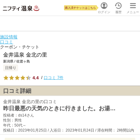
購入済チケットはこちら
ログイン
履歴
メニュー
施設情報
口コミ
クーポン・チケット
金井温泉 金北の里
新潟県 / 佐渡ヶ島
日帰り
4.4
/
口コミ 7件
口コミ詳細
金井温泉 金北の里の口コミ
昨日最悪の天気のときに行きました。お湯…
投稿者：ds14さん
性別：男性
年代：50代～
投稿日：2023年01月25日 / 入浴日： 2023年01月24日 / 滞在時間： 2時間以内