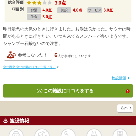
総合評価
3.0点
項目別
4.0点
4.0点
3.0点
お湯
施設
サービス
3.0点
飲食
昨日最悪の天気のときに行きました。お湯は良かった。サウナは時
間があるときに行きたい。いつも来てるメンバーが多いようです。
シャンプー石鹸ないので注意。
6
参考になった！
人が
参考にしています
金井温泉 金北の里の口コミ一覧に戻る
>
施設情報
この施設に口コミをする
施設情報
天然
かけ流し
露天風呂
貸切風呂
岩