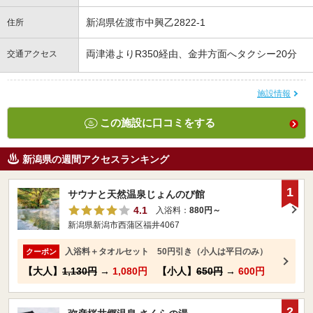
新潟県佐渡市中興乙2822-1
住所
両津港よりR350経由、金井方面へタクシー20分
交通アクセス
施設情報
この施設に口コミをする
新潟県の週間アクセスランキング
1
サウナと天然温泉じょんのび館
4.1
入浴料：
880円～
新潟県新潟市西蒲区福井4067
入浴料＋タオルセット 50円引き（小人は平日のみ）
クーポン
【大人】
1,130円
→
1,080円
【小人】
650円
→
600円
2