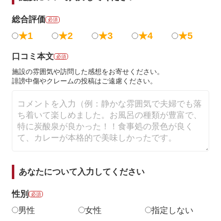
総合評価
必須
★1
★2
★3
★4
★5
口コミ本文
必須
施設の雰囲気や訪問した感想をお寄せください。
誹謗中傷やクレームの投稿はご遠慮ください。
あなたについて入力してください
性別
必須
男性
女性
指定しない