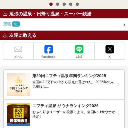
尾張の温泉・日帰り温泉・スーパー銭湯
尾張
41
友達に教える
メール
Facebook
LINE
X
第20回ニフティ温泉年間ランキング2025
全国約2.2万件の中から頂点に選ばれた、2025年の人
気施設は…
ニフティ温泉 サウナランキング2026
おふろ好きユーザーの投票により、全国No.1サウナが
決定！