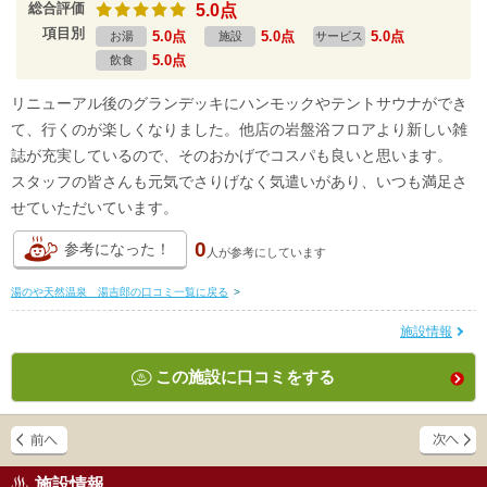
総合評価
5.0点
項目別
5.0点
5.0点
5.0点
お湯
施設
サービス
5.0点
飲食
リニューアル後のグランデッキにハンモックやテントサウナができ
て、行くのが楽しくなりました。他店の岩盤浴フロアより新しい雑
誌が充実しているので、そのおかげでコスパも良いと思います。
スタッフの皆さんも元気でさりげなく気遣いがあり、いつも満足さ
せていただいています。
0
参考になった！
人が
参考にしています
湯のや天然温泉 湯吉郎の口コミ一覧に戻る
>
施設情報
この施設に口コミをする
施設情報