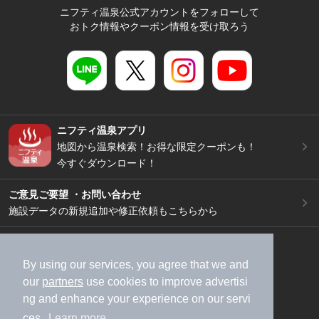
ニフティ温泉公式アカウントをフォローして
おトク情報やクーポン情報を受け取ろう
ニフティ温泉アプリ
地図から温泉検索！お得な限定クーポンも！
今すぐダウンロード！
ご意見ご要望 ・お問い合わせ
施設データの新規追加や修正依頼もこちらから
スマートフォン
/
PC
加盟店募集（資料請求）
広告出稿のご案内
By using our services, you agree that we and
our
partners
use cookies to improve advertisi
利用規約
ライフスタイルMEMBERS+規約
ng and enhance your experience on our servi
特定商取引法に基づく表記
ヘルプ
採用情報
ces.
Learn more