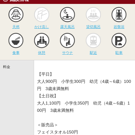
天然
かけ流し
露天風呂
貸切風呂
岩
天然
かけ流し
露天風呂
貸切風呂
岩盤浴
食事
休憩
サウナ
駅近
駐
食事
休憩
サウナ
駅近
駐車
料金
【平日】
大人900円 小学生300円 幼児（4歳～6歳）100
円 3歳未満無料
【土日祝】
大人1,100円 小学生350円 幼児（4歳～6歳）1
00円 3歳未満無料
＜販売品＞
フェイスタオル150円