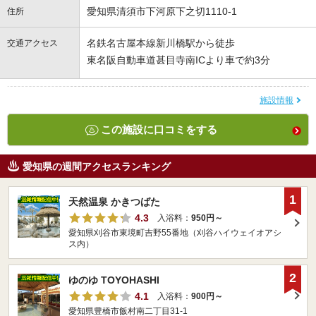
愛知県清須市下河原下之切1110-1
住所
名鉄名古屋本線新川橋駅から徒歩
交通アクセス
東名阪自動車道甚目寺南ICより車で約3分
施設情報
この施設に口コミをする
愛知県の週間アクセスランキング
1
天然温泉 かきつばた
4.3
入浴料：
950円～
愛知県刈谷市東境町吉野55番地（刈谷ハイウェイオアシ
ス内）
2
ゆのゆ TOYOHASHI
4.1
入浴料：
900円～
愛知県豊橋市飯村南二丁目31-1