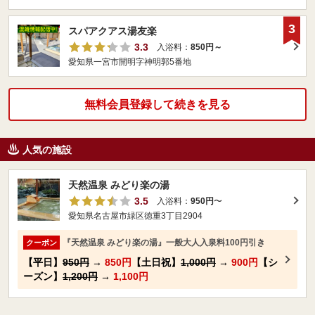
3
スパアクアス湯友楽
3.3
入浴料：
850円～
愛知県一宮市開明字神明郭5番地
無料会員登録して続きを見る
人気の施設
天然温泉 みどり楽の湯
3.5
入浴料：
950円
〜
愛知県名古屋市緑区徳重3丁目2904
『天然温泉 みどり楽の湯』一般大人入泉料100円引き
クーポン
【平日】
950円
→
850円
【土日祝】
1,000円
→
900円
【シ
ーズン】
1,200円
→
1,100円