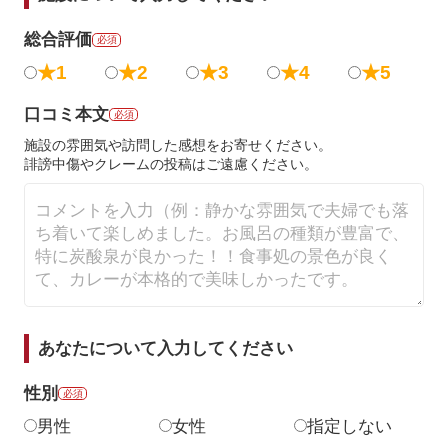
総合評価
必須
★1
★2
★3
★4
★5
口コミ本文
必須
施設の雰囲気や訪問した感想をお寄せください。
誹謗中傷やクレームの投稿はご遠慮ください。
あなたについて入力してください
性別
必須
男性
女性
指定しない