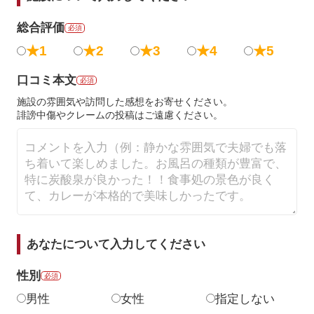
総合評価
必須
★1
★2
★3
★4
★5
口コミ本文
必須
施設の雰囲気や訪問した感想をお寄せください。
誹謗中傷やクレームの投稿はご遠慮ください。
あなたについて入力してください
性別
必須
男性
女性
指定しない