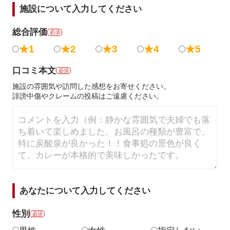
施設について入力してください
総合評価
必須
★1
★2
★3
★4
★5
口コミ本文
必須
施設の雰囲気や訪問した感想をお寄せください。
誹謗中傷やクレームの投稿はご遠慮ください。
あなたについて入力してください
性別
必須