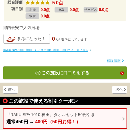
総合評価
5.0点
項目別
0.0点
0.0点
0.0点
お湯
施設
サービス
0.0点
飲食
都内最安で人気浴場
0
参考になった！
人が
参考にしています
RAKU SPA 1010 神田（らくスパ1010神田）の口コミ一覧に戻る
>
施設情報
この施設に口コミをする
この施設で使える割引クーポン
『RAKU SPA 1010 神田』タオルセット50円引き
通常
450円
→
400円（50円お得！）