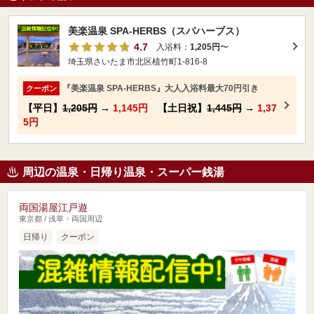
美楽温泉 SPA-HERBS（スパハーブス）
4.7
入浴料：
1,205円
〜
埼玉県さいたま市北区植竹町1-816-8
『美楽温泉 SPA-HERBS』大人入浴料最大70円引き
クーポン
【平日】
1,205円
→
1,145円
【土日祝】
1,445円
→
1,37
5円
周辺の温泉・日帰り温泉・スーパー銭湯
両国湯屋江戸遊
東京都 / 浅草・両国周辺
日帰り
クーポン