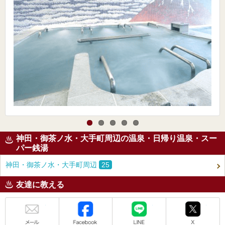
神田・御茶ノ水・大手町周辺の温泉・日帰り温泉・スー
パー銭湯
神田・御茶ノ水・大手町周辺
25
友達に教える
メール
Facebook
LINE
X