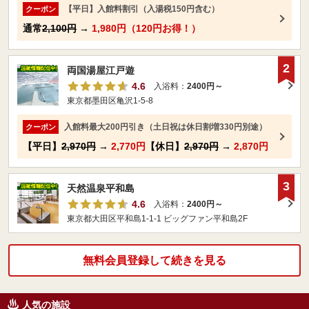
【平日】入館料割引（入湯税150円含む）
クーポン
通常
2,100円
→
1,980円（120円お得！）
2
両国湯屋江戸遊
4.6
入浴料：
2400円～
東京都墨田区亀沢1-5-8
入館料最大200円引き（土日祝は休日割増330円別途）
クーポン
【平日】
2,970円
→
2,770円
【休日】
2,970円
→
2,870円
3
天然温泉平和島
4.6
入浴料：
2400円～
東京都大田区平和島1-1-1 ビッグファン平和島2F
無料会員登録して続きを見る
人気の施設