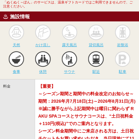
「ぬくぬく～ぽん」のサービスは、温泉ギフトカードではご利用できませんので、ご
注意ください。
施設情報
天然
かけ流し
露天風呂
貸切風呂
岩
天然
かけ流し
露天風呂
貸切風呂
岩盤浴
食事
休憩
サウナ
駅近
駐
食事
休憩
サウナ
駅近
駐車
【重要】
料金
～シーズン期間と期間中の料金改定のお知らせ～
期間：2026年月7月18日(土)～2026年8月31日(月)
※誠に勝手ながら上記期間中は曜日に関わらず R
AKU SPAコースとサウナコースは、“土日祝料金
＋110円(税込)”でのご案内となります。
シーズン料金期間中にご来店される方は、土日祝
チケットをお買い求めいただき、当日現地にて11