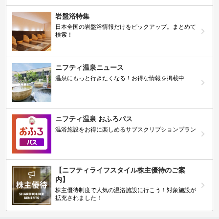
岩盤浴特集
日本全国の岩盤浴情報だけをピックアップ。まとめて
検索！
ニフティ温泉ニュース
温泉にもっと行きたくなる！お得な情報を掲載中
ニフティ温泉 おふろパス
温浴施設をお得に楽しめるサブスクリプションプラン
【ニフティライフスタイル株主優待のご案
内】
株主優待制度で人気の温浴施設に行こう！対象施設が
拡充されました！