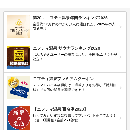
第20回ニフティ温泉年間ランキング2025
全国約2.2万件の中から頂点に選ばれた、2025年の人
気施設は…
ニフティ温泉 サウナランキング2026
おふろ好きユーザーの投票により、全国No.1サウナが
決定！
ニフティ温泉プレミアムクーポン
ノジマモバイル会員向け 通常よりもお得な「特別価
格」で人気の温泉を満喫できる！
【ニフティ温泉 百名湯2026】
行ってみたい施設に投票してプレゼントを当てよう！
（全10回開催 / 合計260名様）