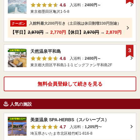
4.6
入浴料：
2400円～
東京都墨田区亀沢1-5-8
入館料最大200円引き（土日祝は休日割増330円別途）
クーポン
【平日】
2,970円
→
2,770円
【休日】
2,970円
→
2,870円
3
天然温泉平和島
4.6
入浴料：
2400円～
東京都大田区平和島1-1-1 ビッグファン平和島2F
無料会員登録して続きを見る
人気の施設
美楽温泉 SPA-HERBS（スパハーブス）
4.7
入浴料：
1,205円
〜
埼玉県さいたま市北区植竹町1-816-8