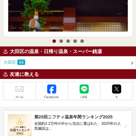
大田区の温泉・日帰り温泉・スーパー銭湯
大田区
44
友達に教える
メール
Facebook
LINE
X
第20回ニフティ温泉年間ランキング2025
全国約2.2万件の中から頂点に選ばれた、2025年の人
気施設は…