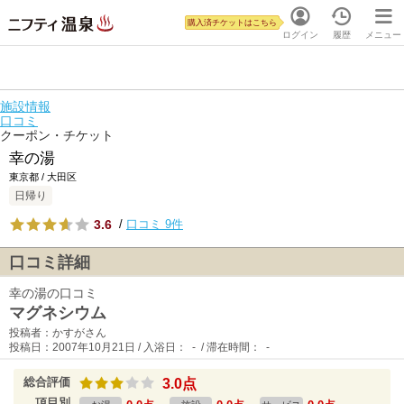
購入済チケットはこちら
ログイン
履歴
メニュー
施設情報
口コミ
クーポン・チケット
幸の湯
東京都 / 大田区
日帰り
3.6
/
口コミ 9件
口コミ詳細
幸の湯の口コミ
マグネシウム
投稿者：かすがさん
投稿日：2007年10月21日 / 入浴日： - / 滞在時間： -
総合評価
3.0点
項目別