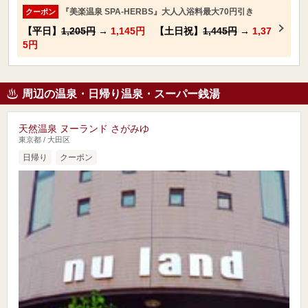
『美楽温泉 SPA-HERBS』大人入浴料最大70円引き
クーポン
【平日】
1,205円
→
1,145円
【土日祝】
1,445円
→
1,37
5円
周辺の温泉・日帰り温泉・スーパー銭湯
天然温泉 ヌーランド さがみゆ
東京都 / 大田区
日帰り
クーポン