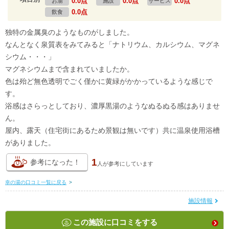
0.0点
0.0点
0.0点
お湯
施設
サービス
0.0点
飲食
独特の金属臭のようなものがしました。
なんとなく泉質表をみてみると「ナトリウム、カルシウム、マグネ
シウム・・・」
マグネシウムまで含まれていましたか。
色は殆ど無色透明でごく僅かに黄緑がかかっているような感じで
す。
浴感はさらっとしており、濃厚黒湯のようなぬるぬる感はありませ
ん。
屋内、露天（住宅街にあるため景観は無いです）共に温泉使用浴槽
がありました。
1
参考になった！
人が
参考にしています
幸の湯の口コミ一覧に戻る
>
施設情報
この施設に口コミをする