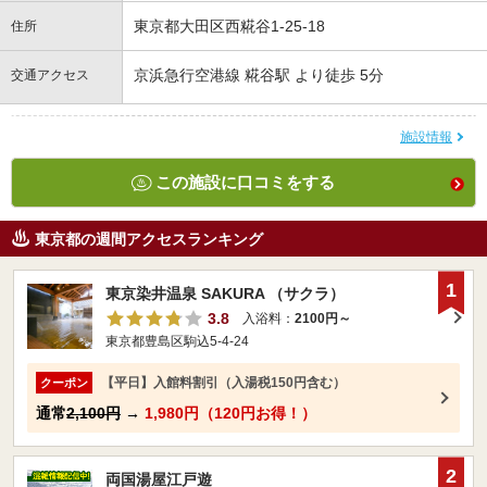
東京都大田区西糀谷1-25-18
住所
京浜急行空港線 糀谷駅 より徒歩 5分
交通アクセス
施設情報
この施設に口コミをする
東京都の週間アクセスランキング
1
東京染井温泉 SAKURA （サクラ）
3.8
入浴料：
2100円～
東京都豊島区駒込5-4-24
【平日】入館料割引（入湯税150円含む）
クーポン
通常
2,100円
→
1,980円（120円お得！）
2
両国湯屋江戸遊