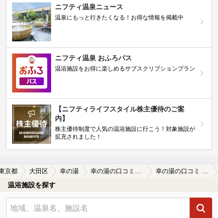
ニフティ温泉ニュース
温泉にもっと行きたくなる！お得な情報を掲載中
ニフティ温泉 おふろパス
温浴施設をお得に楽しめるサブスクリプションプラン
【ニフティライフスタイル株主優待のご案
内】
株主優待制度で人気の温浴施設に行こう！対象施設が
拡充されました！
東京都
大田区
幸の湯
幸の湯の口コミ一覧
幸の湯の口コミ マグネシウム
温浴施設を探す