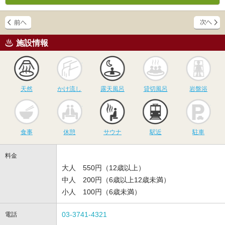
施設情報
天然
かけ流し
露天風呂
貸切風呂
岩
天然
かけ流し
露天風呂
貸切風呂
岩盤浴
食事
休憩
サウナ
駅近
駐
食事
休憩
サウナ
駅近
駐車
料金
大人 550円（12歳以上）
中人 200円（6歳以上12歳未満）
小人 100円（6歳未満）
03-3741-4321
電話