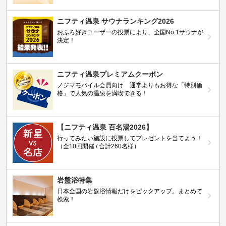
ニフティ温泉 サウナランキング2026
おふろ好きユーザーの投票により、全国No.1サウナが
決定！
ニフティ温泉プレミアムクーポン
ノジマモバイル会員向け 通常よりもお得な「特別価
格」で人気の温泉を満喫できる！
【ニフティ温泉 百名湯2026】
行ってみたい施設に投票してプレゼントを当てよう！
（全10回開催 / 合計260名様）
岩盤浴特集
日本全国の岩盤浴情報だけをピックアップ。まとめて
検索！