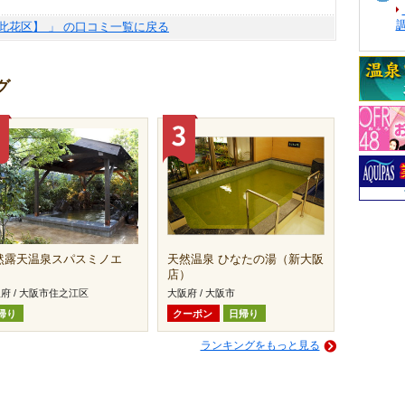
此花区】 」 の口コミ一覧に戻る
グ
然露天温泉スパスミノエ
天然温泉 ひなたの湯（新大阪
店）
府 / 大阪市住之江区
大阪府 / 大阪市
帰り
クーポン
日帰り
ランキングをもっと見る