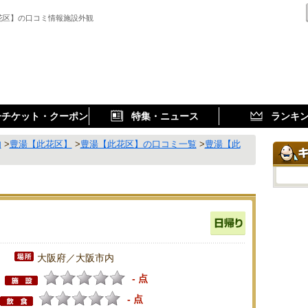
花区】の口コミ情報施設外観
子チケット・クーポン
特集・ニュース
ランキ
内
>
豊湯【此花区】
>
豊湯【此花区】の口コミ一覧
>
豊湯【此
大阪府／大阪市内
- 点
- 点