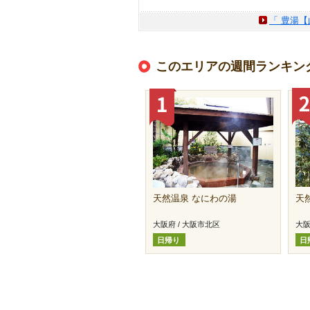
「 豊湯【
このエリアの週間ランキン
天然温泉 なにわの湯
天
大阪府 / 大阪市北区
大阪
日帰り
日