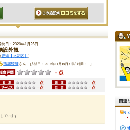
投稿日：2020年1月26日
施設外観
（
豊湯【此花区】
）
鸚鵡鮟鱇
さん
[入浴日： 2019年11月19日 / 滞在時間： - ]
- 点
- 点
- 点
- 点
- 点
にしています