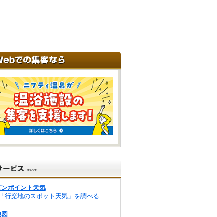
ピンポイント天気
「行楽地のスポット天気」を調べる
地図