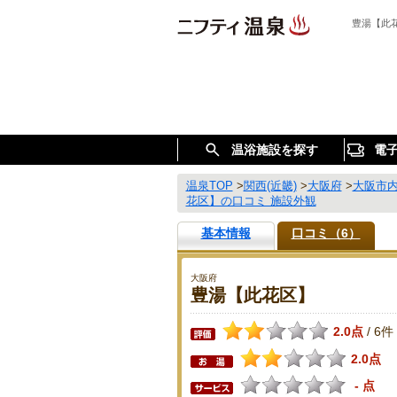
豊湯【此
温浴施設を探す
電
温泉TOP
>
関西(近畿)
>
大阪府
>
大阪市
花区】の口コミ 施設外観
基本情報
口コミ（6）
大阪府
豊湯【此花区】
2.0点
6件
/
2.0点
- 点