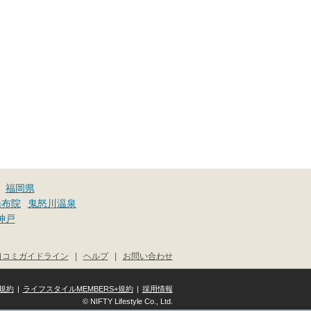
福岡県
湯布院
鬼怒川温泉
神戸
口コミガイドライン
|
ヘルプ
|
お問い合わせ
規約
|
ライフスタイルMEMBERS+規約
|
採用情報
© NIFTY Lifestyle Co., Ltd.