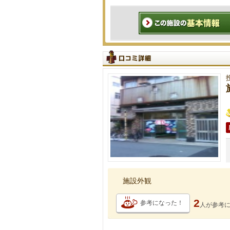
施設外観
2
参考になった！
人が
参考