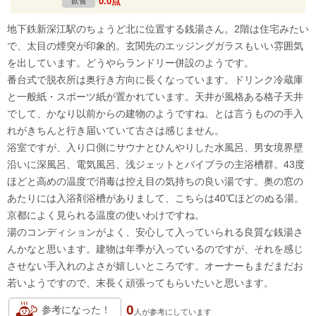
0.0点
飲食
地下鉄新深江駅のちょうど北に位置する銭湯さん。2階は住宅みたい
で、太目の煙突が印象的。玄関先のエッジングガラスもいい雰囲気
を出しています。どうやらランドリー併設のようです。
番台式で脱衣所は奥行き方向に長くなっています。ドリンク冷蔵庫
と一般紙・スポーツ紙が置かれています。天井が風格ある格子天井
でして、かなり以前からの建物のようですね。とは言うものの手入
れがきちんと行き届いていて古さは感じません。
浴室ですが、入り口側にサウナとひんやりした水風呂、男女境界壁
沿いに深風呂、電気風呂、浅ジェットとバイブラの主浴槽群。43度
ほどと高めの温度で消毒は控え目の気持ちの良い湯です。奥の窓の
あたりには入浴剤浴槽がありまして、こちらは40℃ほどのぬる湯。
京都によく見られる温度の使いわけですね。
湯のコンディションがよく、安心して入っていられる良質な銭湯さ
んかなと思います。建物は年季が入っているのですが、それを感じ
させない手入れのよさが嬉しいところです。オーナーもまだまだお
若いようですので、末長く頑張ってもらいたいと思います。
0
参考になった！
人が
参考にしています