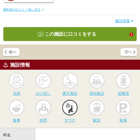
鹿島湯の口コミ一覧に戻る
>
施設情報
この施設に口コミをする
施設情報
天然
かけ流し
露天風呂
貸切風呂
岩
天然
かけ流し
露天風呂
貸切風呂
岩盤浴
食事
休憩
サウナ
駅近
駐
食事
休憩
サウナ
駅近
駐車
料金