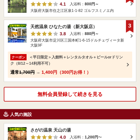
4.1
入浴料：
800円～
大阪府大阪市住之江区泉1-1-82 ゴルフスミノエ内
3
天然温泉 ひなたの湯（新大阪店）
3.8
入浴料：
880円～
大阪府大阪市淀川区三国本町1-6-15ドルチェヴィータ新
大阪9F
＜平日限定＞入館料＋レンタルタオル＋ビールorドリン
クーポン
ク（8/12～14利用不可）
通常
1,700円
→
1,400円（300円お得！）
無料会員登録して続きを見る
人気の施設
さがの温泉 天山の湯
4.0
入浴料：
1,200円
〜