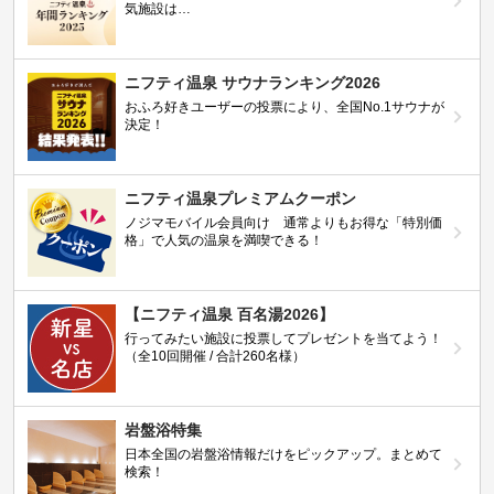
気施設は…
ニフティ温泉 サウナランキング2026
おふろ好きユーザーの投票により、全国No.1サウナが
決定！
ニフティ温泉プレミアムクーポン
ノジマモバイル会員向け 通常よりもお得な「特別価
格」で人気の温泉を満喫できる！
【ニフティ温泉 百名湯2026】
行ってみたい施設に投票してプレゼントを当てよう！
（全10回開催 / 合計260名様）
岩盤浴特集
日本全国の岩盤浴情報だけをピックアップ。まとめて
検索！