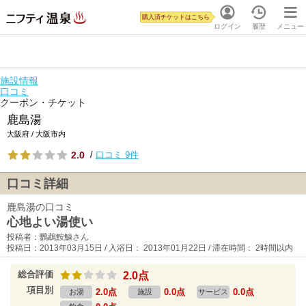
購入済チケットはこちら
ログイン
履歴
メニュー
施設情報
口コミ
クーポン・チケット
鹿島湯
大阪府 / 大阪市内
2.0
/
口コミ 9件
口コミ詳細
鹿島湯の口コミ
心地よい湯使い
投稿者：鸚鵡鮟鱇さん
投稿日：2013年03月15日 / 入浴日： 2013年01月22日 / 滞在時間： 2時間以内
総合評価
2.0点
項目別
2.0点
0.0点
0.0点
お湯
施設
サービス