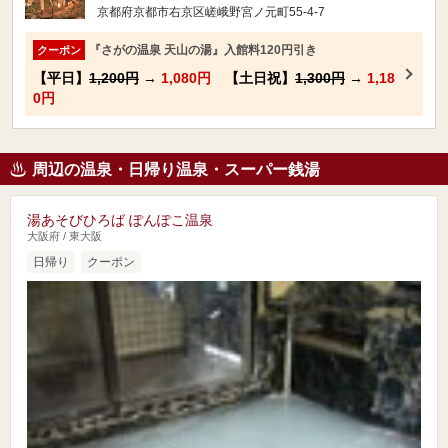
京都府京都市右京区嵯峨野宮ノ元町55-4-7
『さがの温泉 天山の湯』入館料120円引き
クーポン
【平日】
1,200円
→
1,080円
【土日祝】
1,300円
→
1,18
0円
周辺の温泉・日帰り温泉・スーパー銭湯
湯あそびひろば ぽんぽこ温泉
大阪府 / 東大阪
日帰り
クーポン