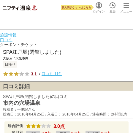
購入済チケットはこちら
ログイン
履歴
メニュー
施設情報
口コミ
クーポン・チケット
SPA江戸堀(閉館しました)
大阪府 / 大阪市内
日帰り
3.1
/
口コミ 11件
口コミ詳細
SPA江戸堀(閉館しました)の口コミ
市内の穴場温泉
投稿者：千湯記さん
投稿日：2010年04月25日 / 入浴日： 2010年04月25日 / 滞在時間： 2時間以内
総合評価
3.0点
項目別