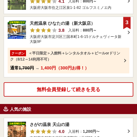
4.1
入浴料：
800円～
大阪府大阪市住之江区泉1-1-82 ゴルフスミノエ内
3
天然温泉 ひなたの湯（新大阪店）
3.8
入浴料：
880円～
大阪府大阪市淀川区三国本町1-6-15ドルチェヴィータ新
大阪9F
＜平日限定＞入館料＋レンタルタオル＋ビールorドリン
クーポン
ク（8/12～14利用不可）
通常
1,700円
→
1,400円（300円お得！）
無料会員登録して続きを見る
人気の施設
さがの温泉 天山の湯
4.0
入浴料：
1,200円
〜