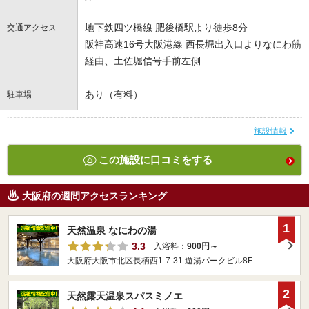
地下鉄四ツ橋線 肥後橋駅より徒歩8分
交通アクセス
阪神高速16号大阪港線 西長堀出入口よりなにわ筋
経由、土佐堀信号手前左側
あり（有料）
駐車場
施設情報
この施設に口コミをする
大阪府の週間アクセスランキング
1
天然温泉 なにわの湯
3.3
入浴料：
900円～
大阪府大阪市北区長柄西1-7-31 遊湯パークビル8F
2
天然露天温泉スパスミノエ