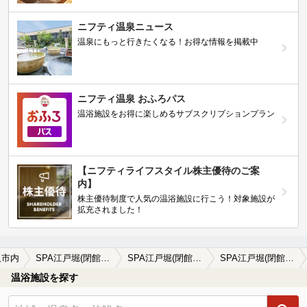
ニフティ温泉ニュース
温泉にもっと行きたくなる！お得な情報を掲載中
ニフティ温泉 おふろパス
温浴施設をお得に楽しめるサブスクリプションプラン
【ニフティライフスタイル株主優待のご案
内】
株主優待制度で人気の温浴施設に行こう！対象施設が
拡充されました！
阪市内
SPA江戸堀(閉館しました)
SPA江戸堀(閉館しました)の口コミ一覧
SPA江戸堀(閉館しました)の口コミ 市内の穴場温泉
温浴施設を探す