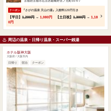
京都府京都市右京区嵯峨野宮ノ元町55-4-7
『さがの温泉 天山の湯』入館料120円引き
クーポン
【平日】
1,200円
→
1,080円
【土日祝】
1,300円
→
1,18
0円
周辺の温泉・日帰り温泉・スーパー銭湯
ホテル阪神大阪
大阪府 / 大阪市内
日帰り
宿泊
クーポン