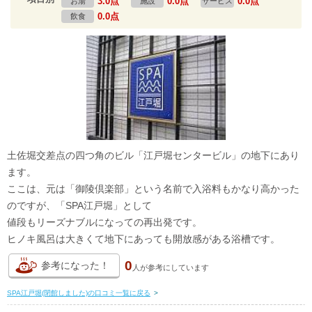
3.0点
0.0点
0.0点
お湯
施設
サービス
0.0点
飲食
土佐堀交差点の四つ角のビル「江戸堀センタービル」の地下にあり
ます。
ここは、元は「御陵倶楽部」という名前で入浴料もかなり高かった
のですが、「SPA江戸堀」として
値段もリーズナブルになっての再出発です。
ヒノキ風呂は大きくて地下にあっても開放感がある浴槽です。
0
参考になった！
人が
参考にしています
SPA江戸堀(閉館しました)の口コミ一覧に戻る
>