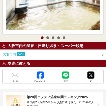
大阪市内の温泉・日帰り温泉・スーパー銭湯
大阪市内
529
友達に教える
メール
Facebook
LINE
X
第20回ニフティ温泉年間ランキング2025
全国約2.2万件の中から頂点に選ばれた、2025年の人
気施設は…