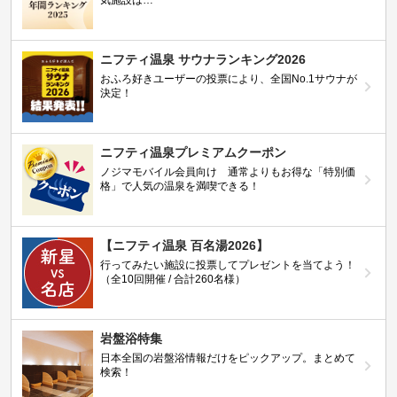
ニフティ温泉 サウナランキング2026
おふろ好きユーザーの投票により、全国No.1サウナが
決定！
ニフティ温泉プレミアムクーポン
ノジマモバイル会員向け 通常よりもお得な「特別価
格」で人気の温泉を満喫できる！
【ニフティ温泉 百名湯2026】
行ってみたい施設に投票してプレゼントを当てよう！
（全10回開催 / 合計260名様）
岩盤浴特集
日本全国の岩盤浴情報だけをピックアップ。まとめて
検索！