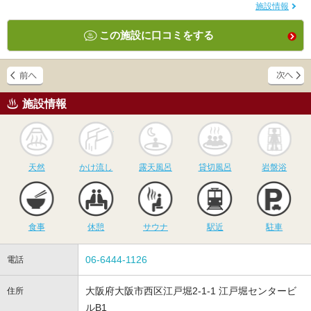
施設情報
この施設に口コミをする
施設情報
天然
かけ流し
露天風呂
貸切風呂
岩
天然
かけ流し
露天風呂
貸切風呂
岩盤浴
食事
休憩
サウナ
駅近
駐
食事
休憩
サウナ
駅近
駐車
06-6444-1126
電話
大阪府大阪市西区江戸堀2-1-1 江戸堀センタービ
住所
ルB1