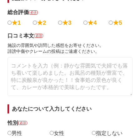
総合評価
必須
★1
★2
★3
★4
★5
口コミ本文
必須
施設の雰囲気や訪問した感想をお寄せください。
誹謗中傷やクレームの投稿はご遠慮ください。
あなたについて入力してください
性別
必須
男性
女性
指定しない