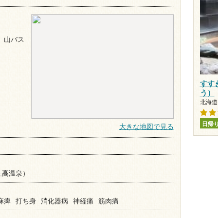
 山バス
すす
う）
北海道 
日帰
大きな地図で見る
性高温泉）
麻痺
打ち身
消化器病
神経痛
筋肉痛