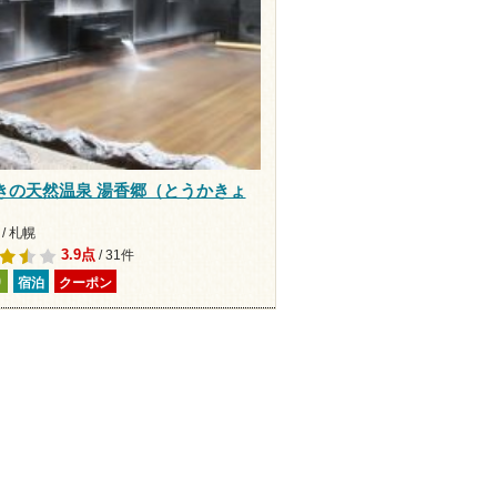
きの天然温泉 湯香郷（とうかきょ
/ 札幌
3.9点
/ 31件
り
宿泊
クーポン