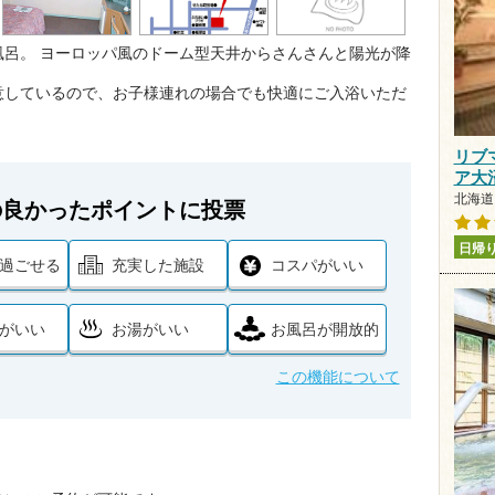
呂。 ヨーロッパ風のドーム型天井からさんさんと陽光が降
意しているので、お子様連れの場合でも快適にご入浴いただ
リブ
ア大
北海道 
の良かったポイントに投票
日帰
過ごせる
充実した施設
コスパがいい
がいい
お湯がいい
お風呂が開放的
この機能について