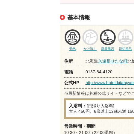
基本情報
天然
かけ流し
露天風呂
貸切風呂
北海道
久遠郡せたな町
北
住所
0137-84-4120
電話
http://www.hotel-kitahiya
公式HP
※最新情報は各種公式サイトなどで
入浴料：
[日帰り入浴料]
大人 450円、6歳以上12歳未満 15
営業時間・期間
10:30～21:00（22:00退館）