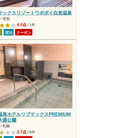
マックスリゾートウポポイ白老温泉
/ 登別
4.0点
/ 1件
り
宿泊
クーポン
温泉ホテルリブマックスPREMIUM
大通公園
/ 札幌
2.7点
/ 6件