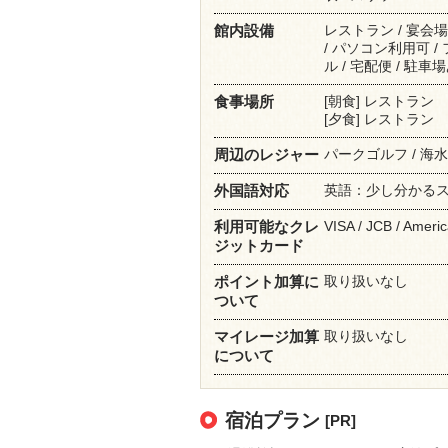
レストラン / 宴会場
館内設備
/ パソコン利用可 
ル / 宅配便 / 駐車
[朝食] レストラン
食事場所
[夕食] レストラン
パークゴルフ / 海水浴
周辺のレジャー
英語：少し分かる
外国語対応
VISA / JCB / Americ
利用可能なクレ
ジットカード
取り扱いなし
ポイント加算に
ついて
取り扱いなし
マイレージ加算
について
宿泊プラン
[PR]