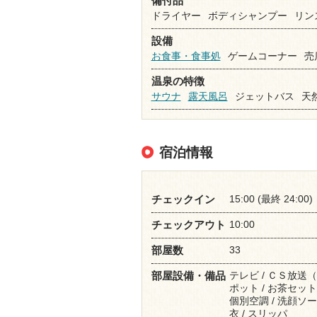
備付品
ドライヤー
ボディシャンプー
リン
設備
お食事・食事処
ゲームコーナー
売
温泉の特徴
サウナ
露天風呂
ジェットバス
天
宿泊情報
15:00 (最終 24:00)
チェックイン
10:00
チェックアウト
33
部屋数
テレビ / ＣＳ放送（
部屋設備・備品
ポット / お茶セット 
個別空調 / 洗顔ソープ
衣 / スリッパ