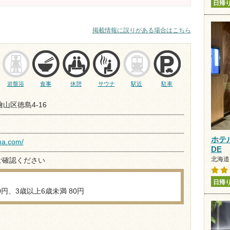
日帰
掲載情報に誤りがある場合はこちら
岩盤浴
食事
休憩
サウナ
駅近
駐車
檜山区徳島4-16
ホテ
ma.com/
DE
北海道 
ご確認ください
日帰
0円、3歳以上6歳未満 80円