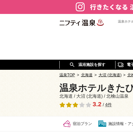
温泉ホテ
温浴施設を探す
電
温泉TOP
>
北海道
>
大沼 (北海道)
>
北
温泉ホテルきた
北海道 / 大沼 (北海道) / 北檜山温泉
3.2
/
4件
宿泊プラン
施設情報・ア