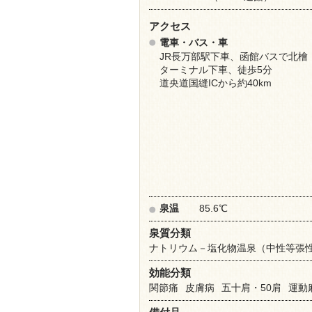
アクセス
電車・バス・車
JR長万部駅下車、函館バスで北檜
ターミナル下車、徒歩5分
道央道国縫ICから約40km
泉温
85.6℃
泉質分類
ナトリウム－塩化物温泉（中性等張
効能分類
関節痛
皮膚病
五十肩・50肩
運動