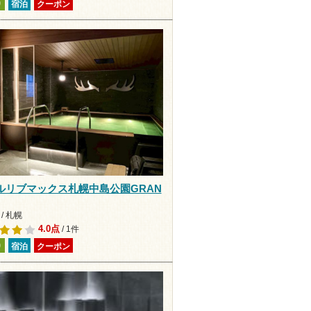
り
宿泊
クーポン
ルリブマックス札幌中島公園GRAN
/ 札幌
4.0点
/ 1件
り
宿泊
クーポン