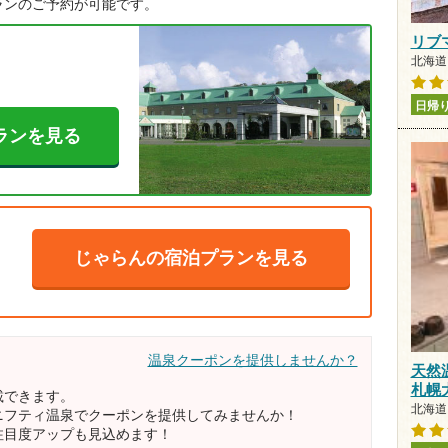
ランのご予約が可能です。
リブ
北海道 
日帰
ランを見る
じゃらんの宿泊プランを見る
温泉クーポンを提供しませんか？
天然
札幌
載できます。
北海道 
ニフティ温泉でクーポンを提供してみませんか！
注目度アップも見込めます！