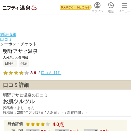
購入済チケットはこちら
ログイン
履歴
メニュー
施設情報
口コミ
クーポン・チケット
明野アサヒ温泉
大分県 / 大分周辺
日帰り
宿泊
3.9
/
口コミ 11件
口コミ詳細
明野アサヒ温泉の口コミ
お肌ツルツル
投稿者：よしこさん
投稿日：2007年04月17日 / 入浴日： - / 滞在時間： -
総合評価
4.0点
項目別