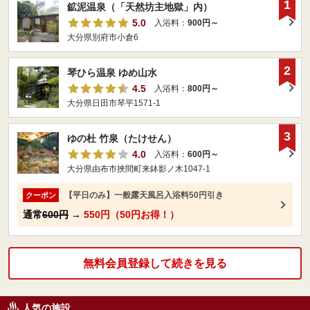
1
鉱泥温泉（「天然坊主地獄」内）
5.0
入浴料：
900円～
大分県別府市小倉6
2
琴ひら温泉 ゆめ山水
4.5
入浴料：
800円～
大分県日田市琴平1571-1
3
ゆの杜 竹泉（たけせん）
4.0
入浴料：
600円～
大分県由布市挾間町来鉢影ノ木1047-1
【平日のみ】一般露天風呂入浴料50円引き
クーポン
通常
600円
→
550円（50円お得！）
無料会員登録して続きを見る
人気の施設