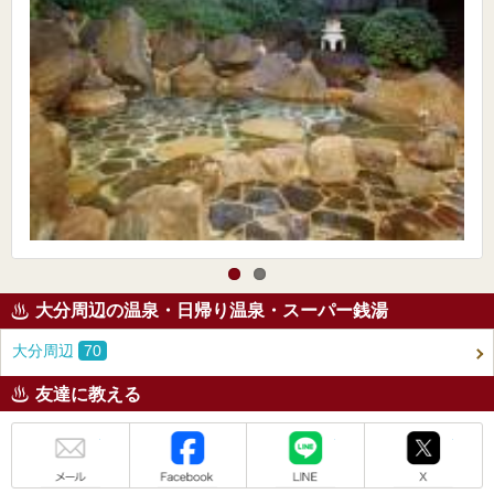
大分周辺の温泉・日帰り温泉・スーパー銭湯
大分周辺
70
友達に教える
メール
Facebook
LINE
X