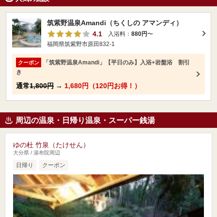
筑紫野温泉Amandi（ちくしの アマンディ）
4.1
入浴料：
880円
〜
福岡県筑紫野市原田832-1
「筑紫野温泉Amandi」【平日のみ】入浴+岩盤浴 割引
クーポン
き
通常
1,800円
→
1,680円（120円お得！）
周辺の温泉・日帰り温泉・スーパー銭湯
ゆの杜 竹泉（たけせん）
大分県 / 湯布院周辺
日帰り
クーポン