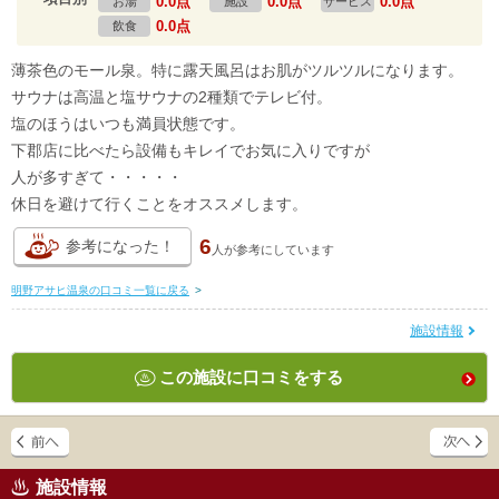
0.0点
0.0点
0.0点
お湯
施設
サービス
0.0点
飲食
薄茶色のモール泉。特に露天風呂はお肌がツルツルになります。
サウナは高温と塩サウナの2種類でテレビ付。
塩のほうはいつも満員状態です。
下郡店に比べたら設備もキレイでお気に入りですが
人が多すぎて・・・・・
休日を避けて行くことをオススメします。
6
参考になった！
人が
参考にしています
明野アサヒ温泉の口コミ一覧に戻る
>
施設情報
この施設に口コミをする
施設情報