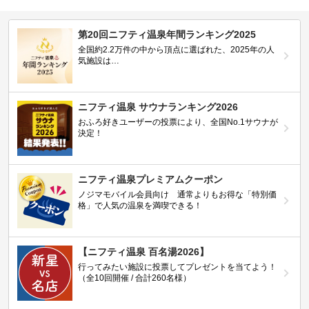
第20回ニフティ温泉年間ランキング2025
全国約2.2万件の中から頂点に選ばれた、2025年の人
気施設は…
ニフティ温泉 サウナランキング2026
おふろ好きユーザーの投票により、全国No.1サウナが
決定！
ニフティ温泉プレミアムクーポン
ノジマモバイル会員向け 通常よりもお得な「特別価
格」で人気の温泉を満喫できる！
【ニフティ温泉 百名湯2026】
行ってみたい施設に投票してプレゼントを当てよう！
（全10回開催 / 合計260名様）