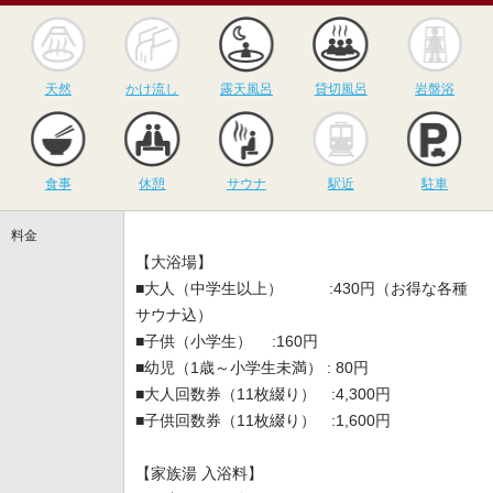
天然
かけ流し
露天風呂
貸切風呂
岩
天然
かけ流し
露天風呂
貸切風呂
岩盤浴
食事
休憩
サウナ
駅近
駐
食事
休憩
サウナ
駅近
駐車
料金
【大浴場】
■大人（中学生以上） :430円（お得な各種
サウナ込）
■子供（小学生） :160円
■幼児（1歳～小学生未満） : 80円
■大人回数券（11枚綴り） :4,300円
■子供回数券（11枚綴り） :1,600円
【家族湯 入浴料】