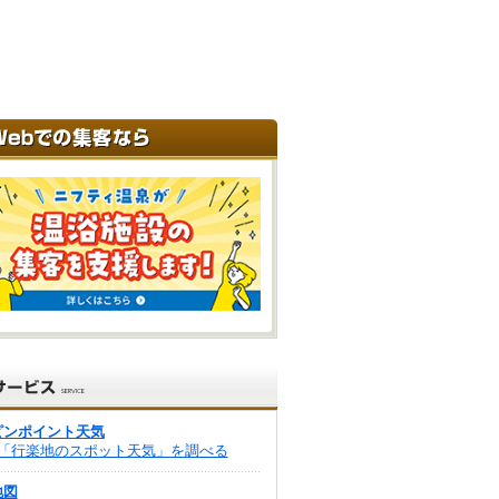
ピンポイント天気
「行楽地のスポット天気」を調べる
地図