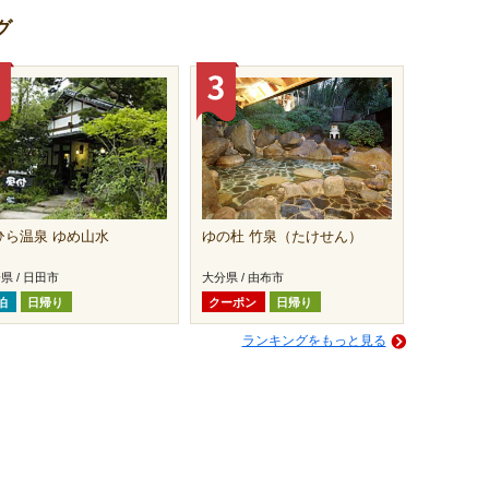
グ
ひら温泉 ゆめ山水
ゆの杜 竹泉（たけせん）
県 / 日田市
大分県 / 由布市
泊
日帰り
クーポン
日帰り
ランキングをもっと見る