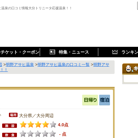
ヒ温泉の口コミ情報大分トリニータ応援温泉！！
子チケット・クーポン
特集・ニュース
ランキ
辺
>
明野アサヒ温泉
>
明野アサヒ温泉の口コミ一覧
>
明野アサ
泉！！
件
大分県／大分周辺
4.0点
- 点