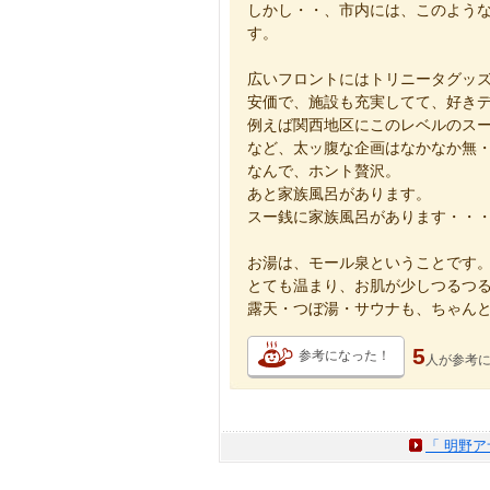
しかし・・、市内には、このよう
す。
広いフロントにはトリニータグッ
安価で、施設も充実してて、好き
例えば関西地区にこのレベルのスー
など、太ッ腹な企画はなかなか無
なんで、ホント贅沢。
あと家族風呂があります。
スー銭に家族風呂があります・・
お湯は、モール泉ということです
とても温まり、お肌が少しつるつ
露天・つぼ湯・サウナも、ちゃん
5
参考になった！
人が
参考
「 明野ア