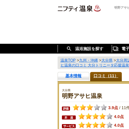
明野アサ
温浴施設を探す
電
温泉TOP
>
九州・沖縄
>
大分県
>
大分周
ヒ温泉の口コミ 大分トリニータ応援温
基本情報
口コミ（11）
大分県
明野アサヒ温泉
3.9点
11
/
4.0点
4.0点