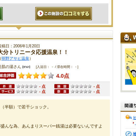
投稿日：2006年1月20日
大分トリニータ応援温泉！！
（
明野アサヒ温泉
）
美肌の湯さん
[入浴日： - / 滞在時間： - ]
4.0点
- 点
- 点
- 点
- 点
日（半額）で若干ショック。
が盛んな為、あんまりスーパー銭湯は必要ないんですよ