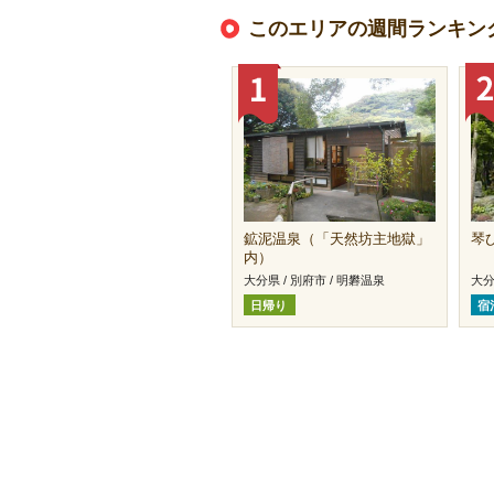
このエリアの週間ランキン
鉱泥温泉（「天然坊主地獄」
琴
内）
大分県 / 別府市 / 明礬温泉
大分
日帰り
宿