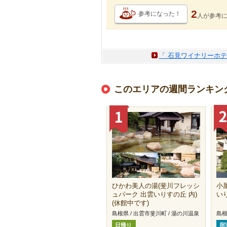
2
参考になった！
人が
参考
「 石見ワイナリーホテ
このエリアの週間ランキン
ひかわ美人の湯(斐川フレッシ
小
ュパーク 出雲いりすの丘 内)
い
(休館中です)
島根県 / 出雲市斐川町 / 湯の川温泉
島根
日帰り
宿