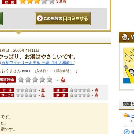
3.0点
投稿日：2005年4月11日
やっぱり、お湯はやさしいです。
（
石見ワイナリーホテル 三郷（旧 大和荘）
）
おおくまさん
[入浴日： - / 滞在時間： - ]
- 点
- 点
- 点
- 点
- 点
いです。
した。
た宿です。