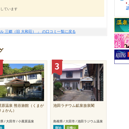
にしています
ル 三郷（旧 大和荘） 」 の口コミ一覧に戻る
グ
屋原温泉 熊谷旅館（くまが
池田ラヂウム鉱泉放泉閣
りょかん）
県 / 大田市 / 小屋原温泉
島根県 / 大田市 / 池田ラジウム温泉
泊
宿泊
日帰り