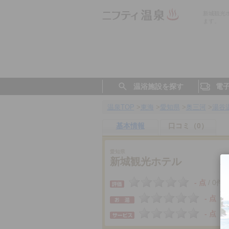
新城観光
ます。
温浴施設を探す
電
温泉TOP
>
東海
>
愛知県
>
奥三河
>
湯谷
基本情報
口コミ（0）
愛知県
新城観光ホテル
- 点
0件
/
- 点
- 点