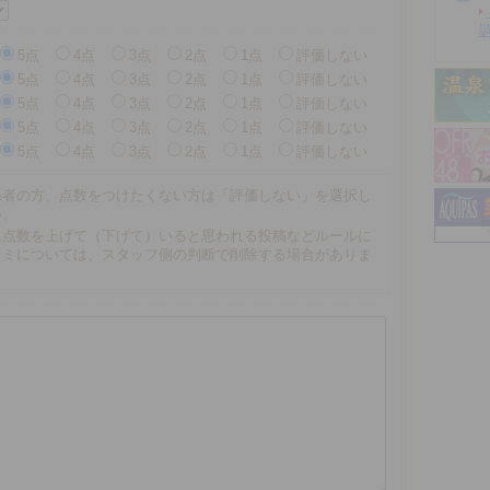
5点
4点
3点
2点
1点
評価しない
5点
4点
3点
2点
1点
評価しない
5点
4点
3点
2点
1点
評価しない
5点
4点
3点
2点
1点
評価しない
5点
4点
3点
2点
1点
評価しない
係者の方、点数をつけたくない方は「評価しない」を選択し
い。
に点数を上げて（下げて）いると思われる投稿などルールに
コミについては、スタッフ側の判断で削除する場合がありま