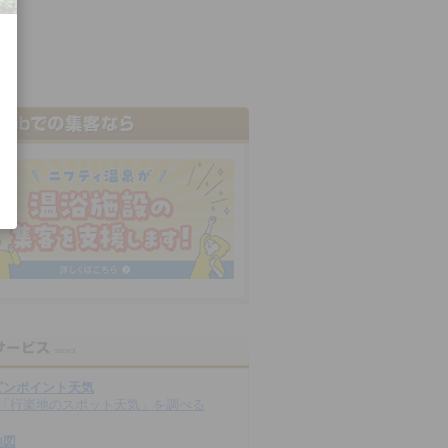
ピンポイント天気
「行楽地のスポット天気」を調べる
地図