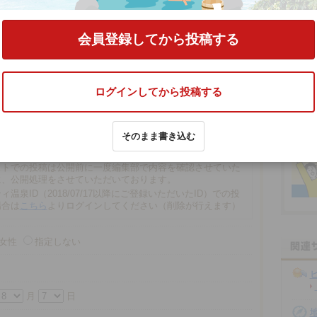
コミをする
会員登録してから投稿する
ログインしてから投稿する
文字以内
そのまま書き込む
の場合、匿名で投稿されます。
での投稿は、再編集や削除ができませんので注意ください。
ストでの投稿は公開前に一度編集部で内容を確認させていた
に、公開処理をさせていただいております。
ィ温泉ID（2018/07/17以降にご登録いただいたID）での投
場合は
こちら
よりログインしてください（削除が行えます）
女性
指定しない
月
日