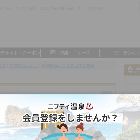
ホテルの口コミ入力画面。どなたでも自由に温泉口コミ・写真投稿でき
子チケット・クーポン
特集・ニュース
ランキ
温泉
>
新城観光ホテル
>
新城観光ホテルの口コミ投稿
愛知県／奥三河
- 点
- 点