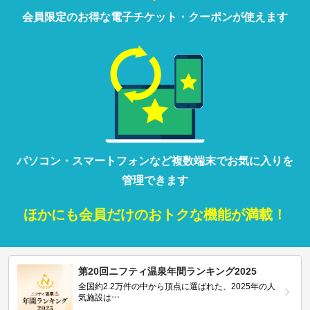
会員限定の
お得な
電子チケット・クーポンが
使えます
パソコン・
スマートフォン
など
複数端末で
お気に入りを
管理
できます
ほかにも
会員だけの
おトクな
機能が満載！
第20回ニフティ温泉年間ランキング2025
全国約2.2万件の中から頂点に選ばれた、2025年の人
気施設は…