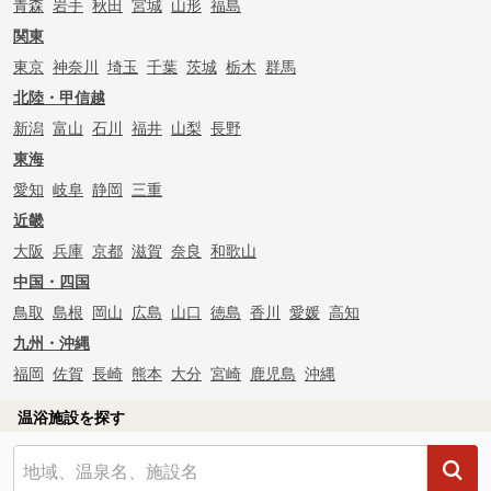
青森
岩手
秋田
宮城
山形
福島
関東
東京
神奈川
埼玉
千葉
茨城
栃木
群馬
北陸・甲信越
新潟
富山
石川
福井
山梨
長野
東海
愛知
岐阜
静岡
三重
近畿
大阪
兵庫
京都
滋賀
奈良
和歌山
中国・四国
鳥取
島根
岡山
広島
山口
徳島
香川
愛媛
高知
九州・沖縄
福岡
佐賀
長崎
熊本
大分
宮崎
鹿児島
沖縄
温浴施設を探す