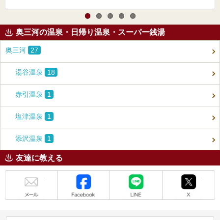
奥三河の温泉・日帰り温泉・スーパー銭湯
奥三河
27
湯谷温泉
18
赤引温泉
1
塩津温泉
1
添沢温泉
1
友達に教える
メール
Facebook
LINE
X