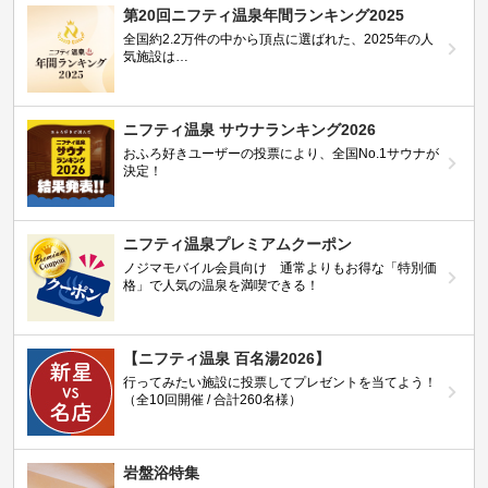
第20回ニフティ温泉年間ランキング2025
全国約2.2万件の中から頂点に選ばれた、2025年の人
気施設は…
ニフティ温泉 サウナランキング2026
おふろ好きユーザーの投票により、全国No.1サウナが
決定！
ニフティ温泉プレミアムクーポン
ノジマモバイル会員向け 通常よりもお得な「特別価
格」で人気の温泉を満喫できる！
【ニフティ温泉 百名湯2026】
行ってみたい施設に投票してプレゼントを当てよう！
（全10回開催 / 合計260名様）
岩盤浴特集