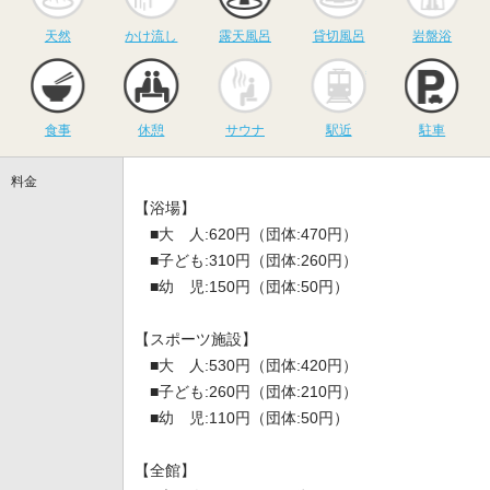
天然
かけ流し
露天風呂
貸切風呂
岩盤浴
食事
休憩
サウナ
駅近
駐
食事
休憩
サウナ
駅近
駐車
料金
【浴場】
■大 人:620円（団体:470円）
■子ども:310円（団体:260円）
■幼 児:150円（団体:50円）
【スポーツ施設】
■大 人:530円（団体:420円）
■子ども:260円（団体:210円）
■幼 児:110円（団体:50円）
【全館】