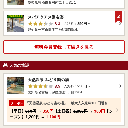
愛知県豊橋市飯村南二丁目31-1
3
スパアクアス湯友楽
3.3
入浴料：
850円～
愛知県一宮市開明字神明郭5番地
無料会員登録して続きを見る
人気の施設
天然温泉 みどり楽の湯
3.5
入浴料：
950円
〜
愛知県名古屋市緑区徳重3丁目2904
『天然温泉 みどり楽の湯』一般大人入泉料100円引き
クーポン
【平日】
950円
→
850円
【土日祝】
1,000円
→
900円
【シ
ーズン】
1,200円
→
1,100円