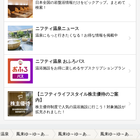
日本全国の岩盤浴情報だけをピックアップ。まとめて
検索！
ニフティ温泉ニュース
温泉にもっと行きたくなる！お得な情報を掲載中
ニフティ温泉 おふろパス
温浴施設をお得に楽しめるサブスクリプションプラン
【ニフティライフスタイル株主優待のご案
内】
株主優待制度で人気の温浴施設に行こう！対象施設が
拡充されました！
谷温泉
鳳来ゆ～ゆ～ありいな
鳳来ゆ～ゆ～ありいなの口コミ一覧
鳳来ゆ～ゆ～ありいなの口コミ 広々していて良いです！