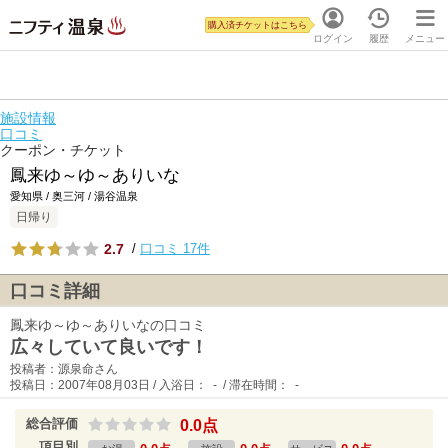
購入済チケットはこちら
ログイン
履歴
メニュー
施設情報
口コミ
クーポン・チケット
鳳来ゆ～ゆ～ありいな
愛知県 / 奥三河 / 湯谷温泉
日帰り
2.7
/
口コミ 17件
口コミ詳細
鳳来ゆ～ゆ～ありいなの口コミ
広々していて良いです！
投稿者：源泉命さん
投稿日：2007年08月03日 / 入浴日： - / 滞在時間： -
総合評価
0.0点
項目別