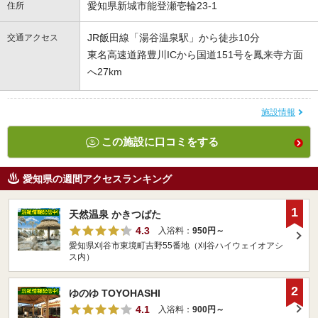
愛知県新城市能登瀬壱輪23-1
住所
JR飯田線「湯谷温泉駅」から徒歩10分
交通アクセス
東名高速道路豊川ICから国道151号を鳳来寺方面
へ27km
施設情報
この施設に口コミをする
愛知県の週間アクセスランキング
1
天然温泉 かきつばた
4.3
入浴料：
950円～
愛知県刈谷市東境町吉野55番地（刈谷ハイウェイオアシ
ス内）
2
ゆのゆ TOYOHASHI
4.1
入浴料：
900円～