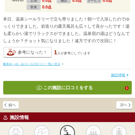
0.0点
0.0点
0.0点
お湯
施設
サービス
0.0点
飲食
本日、温泉シールラリーで立ち寄りました！朝一で入浴したのでゆ
っくりできました。岩造りの露天風呂も広々して良かったです！湯
も柔らかい湯でリラックスができました。温泉宿の湯はどうなんで
しょうか？チョット気になりました！遠方ですので次回に！
1
参考になった！
人が
参考にしています
鳳来ゆ～ゆ～ありいなの口コミ一覧に戻る
>
施設情報
この施設に口コミをする
施設情報
天然
かけ流し
露天風呂
貸切風呂
岩