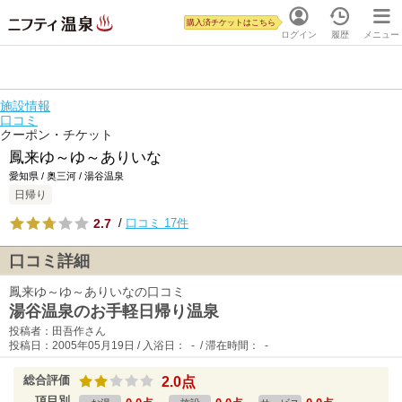
購入済チケットはこちら
ログイン
履歴
メニュー
施設情報
口コミ
クーポン・チケット
鳳来ゆ～ゆ～ありいな
愛知県 / 奥三河 / 湯谷温泉
日帰り
2.7
/
口コミ 17件
口コミ詳細
鳳来ゆ～ゆ～ありいなの口コミ
湯谷温泉のお手軽日帰り温泉
投稿者：田吾作さん
投稿日：2005年05月19日 / 入浴日： - / 滞在時間： -
総合評価
2.0点
項目別