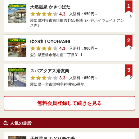
1
天然温泉 かきつばた
4.3
入浴料：
950円～
愛知県刈谷市東境町吉野55番地（刈谷ハイウェイオアシ
ス内）
2
ゆのゆ TOYOHASHI
4.1
入浴料：
900円～
愛知県豊橋市飯村南二丁目31-1
3
スパアクアス湯友楽
3.3
入浴料：
850円～
愛知県一宮市開明字神明郭5番地
無料会員登録して続きを見る
人気の施設
天然温泉 みどり楽の湯