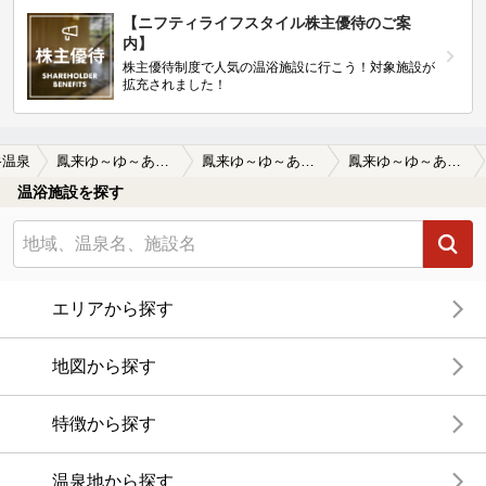
【ニフティライフスタイル株主優待のご案
内】
株主優待制度で人気の温浴施設に行こう！対象施設が
拡充されました！
谷温泉
鳳来ゆ～ゆ～ありいな
鳳来ゆ～ゆ～ありいなの口コミ一覧
鳳来ゆ～ゆ～ありいなの口コミ 湯谷温泉のお手軽日帰り温泉
温浴施設を探す
エリアから探す
地図から探す
特徴から探す
温泉地から探す