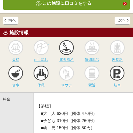
この施設に口コミをする
施設情報
天然
かけ流し
露天風呂
貸切風呂
岩
天然
かけ流し
露天風呂
貸切風呂
岩盤浴
食事
休憩
サウナ
駅近
駐
食事
休憩
サウナ
駅近
駐車
料金
【浴場】
■大 人:620円（団体:470円）
■子ども:310円（団体:260円）
■幼 児:150円（団体:50円）