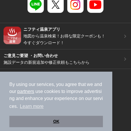
ニフティ温泉アプリ
地図から温泉検索！お得な限定クーポンも！
今すぐダウンロード！
ご意見ご要望 ・お問い合わせ
施設データの新規追加や修正依頼もこちらから
スマートフォン
/
PC
加盟店募集（資料請求）
広告出稿のご案内
By using our services, you agree that we and
our
partners
use cookies to improve advertisi
利用規約
ライフスタイルMEMBERS+規約
ng and enhance your experience on our servi
特定商取引法に基づく表記
ヘルプ
採用情報
ces.
Learn more
運営会社
個人情報保護ポリシー
©NIFTY Lifestyle Co., Ltd.
OK