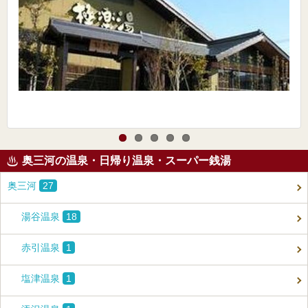
奥三河の温泉・日帰り温泉・スーパー銭湯
奥三河
27
湯谷温泉
18
赤引温泉
1
塩津温泉
1