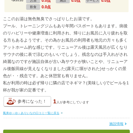
0.0点
0.0点
0.0点
お湯
施設
サービス
0.0点
飲食
ここのお湯は無色無臭でさっぱりしたお湯です。
プール、トレーニングジムもあり年間パスポートもあります。病後
のリハビリーや健康増進に利用され、帰りにお風呂に入り疲れを取
る方もあるようです。その為かお風呂の利用者も地元の方々も多く
アットホーム的な感じです。リニューアル後は露天風呂が広くなり
サウナの後に表で涼むのもいいでしょう。残念なのは手入れがされ
綺麗なのですが施設自体が古い為サウナが狭いことや、リニューア
ル後飯田線が見えなくなりました(露天に塀がされた)せっかくの景
色が・・残念です。あと休憩室も有りません。
私が利用の時は必ず帰りに隣の店でネギマ？(美味しい)でビールを1
杯が我が家の定番です。
1
参考になった！
人が
参考にしています
鳳来ゆ～ゆ～ありいなの口コミ一覧に戻る
>
施設情報