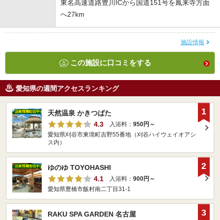
東名高速道路豊川ICから国道151号を鳳来寺方面
へ27km
施設情報
この施設に口コミをする
愛知県の週間アクセスランキング
1
天然温泉 かきつばた
4.3
入浴料：
950円～
愛知県刈谷市東境町吉野55番地（刈谷ハイウェイオアシ
ス内）
2
ゆのゆ TOYOHASHI
4.1
入浴料：
900円～
愛知県豊橋市飯村南二丁目31-1
3
RAKU SPA GARDEN 名古屋