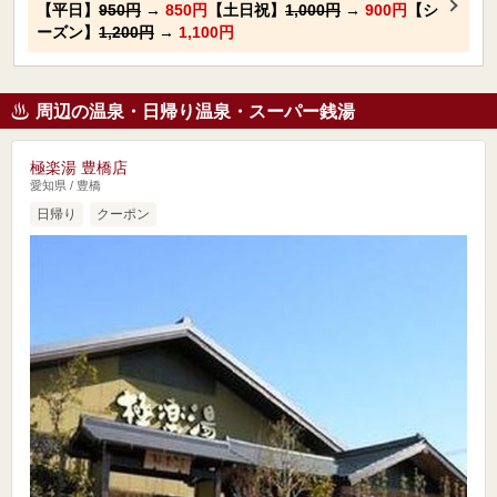
【平日】
950円
→
850円
【土日祝】
1,000円
→
900円
【シ
ーズン】
1,200円
→
1,100円
周辺の温泉・日帰り温泉・スーパー銭湯
極楽湯 豊橋店
愛知県 / 豊橋
日帰り
クーポン