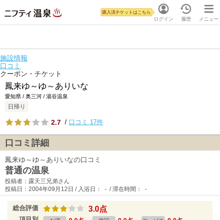
購入済チケットはこちら
ログイン
履歴
メニュー
施設情報
口コミ
クーポン・チケット
鳳来ゆ～ゆ～ありいな
愛知県 / 奥三河 / 湯谷温泉
日帰り
2.7
/
口コミ 17件
口コミ詳細
鳳来ゆ～ゆ～ありいなの口コミ
普通の温泉
投稿者：露天三兄弟さん
投稿日：2004年09月12日 / 入浴日： - / 滞在時間： -
総合評価
3.0点
項目別