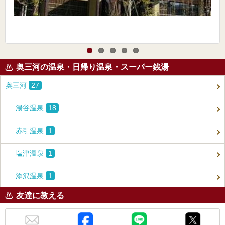
奥三河の温泉・日帰り温泉・スーパー銭湯
奥三河
27
湯谷温泉
18
赤引温泉
1
塩津温泉
1
添沢温泉
1
友達に教える
メール
Facebook
LINE
X