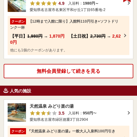
4.9
入浴料：
1980円～
愛知県名古屋市名東区平和が丘1丁目65番地-2
【12時まで入館に限り】入館料110円引き+ソフトドリ
クーポン
ンク一杯
【平日】
1,980円
→
1,870円
【土日祝】
2,730円
→
2,62
0円
他にも1個のクーポンがあります。
無料会員登録して続きを見る
人気の施設
天然温泉 みどり楽の湯
3.5
入浴料：
950円
〜
愛知県名古屋市緑区徳重3丁目2904
『天然温泉 みどり楽の湯』一般大人入泉料100円引き
クーポン