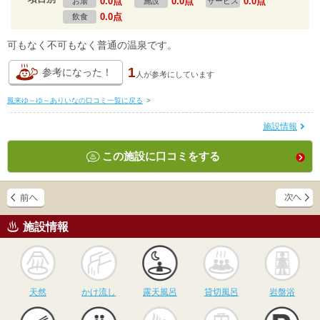
0.0点
0.0点
0.0点
お湯
施設
サービス
0.0点
飲食
可もなく不可もなく普通の温泉です。
1
参考になった！
人が
参考にしています
鳳来ゆ～ゆ～ありいなの口コミ一覧に戻る
>
施設情報
この施設に口コミをする
施設情報
天然
かけ流し
露天風呂
貸切風呂
岩
天然
かけ流し
露天風呂
貸切風呂
岩盤浴
食事
休憩
サウナ
駅近
駐