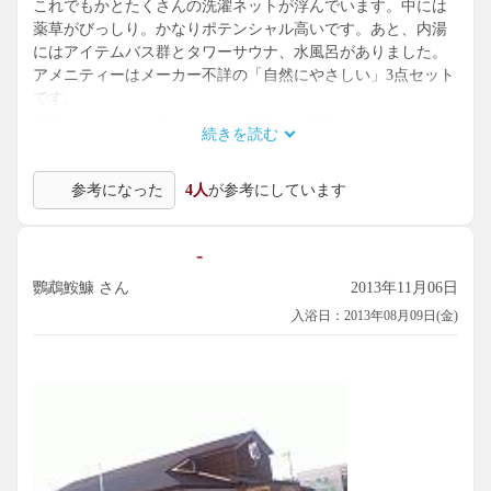
これでもかとたくさんの洗濯ネットが浮んでいます。中には
薬草がびっしり。かなりポテンシャル高いです。あと、内湯
にはアイテムバス群とタワーサウナ、水風呂がありました。
アメニティーはメーカー不詳の「自然にやさしい」3点セット
です。
露天には人気の人工炭酸泉、岩風呂と檜風呂、それから大浴
続きを読む
槽があります。すべて白湯になっています。檜風呂だけ、ゴ
ミ類の抜けが悪く、浮遊系のゴミが漂っていたのが残念。あ
参考になった
4人
が参考にしています
と、常滑焼の壷湯が2基あります。どの浴槽も40℃ほどのぬる
湯で、じっくりと入ることができました。消毒臭は控え目で
気持ちよく入れました。
-
天然温泉ではありませんので特別感はないものの、それなり
にバリューのある施設かと思います。変わり湯の質が高くて
鸚鵡鮟鱇 さん
2013年11月06日
付加価値は十分でした。白湯自体もなかなかいい湯使いです
入浴日：2013年08月09日(金)
し、近くに来たらまた立ち寄りたいです。