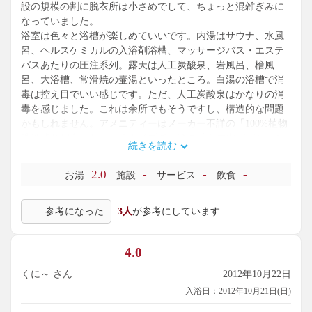
設の規模の割に脱衣所は小さめでして、ちょっと混雑ぎみに
なっていました。
浴室は色々と浴槽が楽しめていいです。内湯はサウナ、水風
呂、ヘルスケミカルの入浴剤浴槽、マッサージバス・エステ
バスあたりの圧注系列。露天は人工炭酸泉、岩風呂、檜風
呂、大浴槽、常滑焼の壷湯といったところ。白湯の浴槽で消
毒は控え目でいい感じです。ただ、人工炭酸泉はかなりの消
毒を感じました。これは余所でもそうですし、構造的な問題
かもしれません。アメニティーはメーカー不詳の「100%植物
洗浄成分配合」とかいうタイプで、髪の毛や皮膚がバシバシ
続きを読む
してきます。もう少しいいタイプのものがほしいところ。
天然温泉ではありませんので多くの星を出すことはしません
2.0
-
-
-
お湯
施設
サービス
飲食
が、愛知県らしい白湯スーパー銭湯といったところです。湯
の質もボチボチですし、設備のよさは頭1つ抜けているような
参考になった
3人
が参考にしています
気がします。あと、このあたりは好みが分かれるところかも
しれませんが、露天風呂にテレビがないのはいいですね。風
呂に入ってまでテレビを見たいとは思わないので、是非この
4.0
タイプが流行ってほしいところです。
くに～ さん
2012年10月22日
入浴日：2012年10月21日(日)