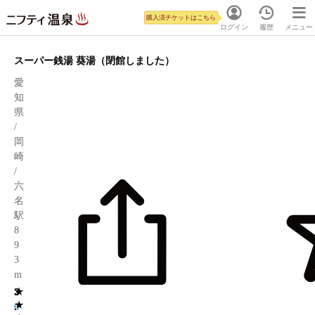
購入済チケットはこちら
ログイン
履歴
メニュー
スーパー銭湯 葵湯（閉館しました）
愛
知
県
/
岡
崎
/
六
名
駅
8
9
3
m
★
3
2
★
.
6