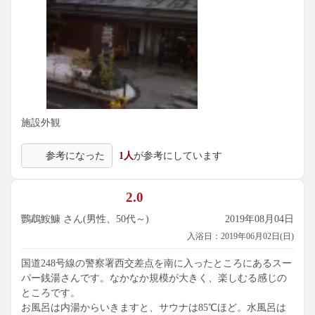
施設外観
参考になった
1人
が参考にしています
2.0
鸚鵡鮟鱇 さん(男性、50代～)
2019年08月04日
入浴日：2019年06月02日(日)
国道248号線の警察署西交差点を南に入ったところにあるスー
パー銭湯さんです。なかなか規模が大きく、楽しむる感じの
ところです。
お風呂は内湯からいきますと、サウナは85℃ほど。水風呂は