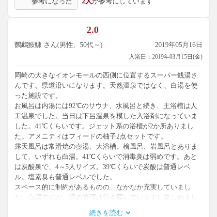
参考になった
2人
が参考にしています
2.0
鸚鵡鮟鱇 さん(男性、50代～)
2019年05月16日
入浴日：2019年03月15日(金)
岡崎の大きなイオンモールの西側に位置するスーパー銭湯さ
んです。県道沿いになります。天然温泉ではなく、白湯を使
った施設です。
お風呂は内湯には92℃のサウナ、水風呂と続き、主浴槽は人
工温泉でした。当日は下呂温泉を模した入浴剤になっていま
した。41℃くらいです。ジェット系の浴槽が2か所ありまし
た。アメニティはフィードの柚子2点セットです。
露天風呂は常滑焼の壺湯、大浴槽、檜風呂、岩風呂とありま
して、いずれも白湯。41℃くらいで消毒臭は弱めです。あと
は炭酸泉で、4～5人サイズ。39℃くらいで炭酸は普通レベ
ル。塩素臭も普通レベルでした。
スペース的に制約があるものの、なかなか充実していまし
た。白湯ですが、湯の管理は行き届いていますし楽しめまし
たよ。また近くに来たら入っていきたいと思いました。
続きを読む