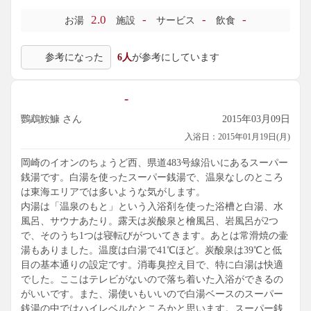
2.0
-
-
-
お湯
施設
サービス
飲食
参考になった
6人
が参考にしています
-
鸚鵡鮟鱇 さん
2015年03月09日
入浴日：2015年01月19日(月)
岡崎のイオンのちょうど西、県道483号線沿いにあるスーパー
銭湯です。白湯を使ったスーパー銭湯で、温泉なしのところ
は東海エリアでは多いような気がします。
内湯は「温泉のもと」という入浴剤を使った浴槽と白湯、水
風呂、サウナあたり。露天は炭酸泉と檜風呂、岩風呂が2つ
で、そのうち1つは寝転びがついてきます。あとは常滑焼の壷
湯もありました。温度は白湯で41℃ほど。炭酸泉は39℃と低
目の基本通りの設定です。消毒臭控え目で、特に白湯は快適
でした。ここはテレビがないので落ち着いた入浴ができるの
がいいです。また、湯使いもいいので白湯ベースのスーパー
銭湯の中ではハイレベルなところかと思います。スーパー銭