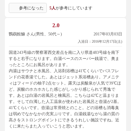
参考になった
5人
が参考にしています
2.0
鸚鵡鮟鱇 さん(男性、50代～)
2017年03月03日
入浴日：2016年12月17日(土)
国道243号線の警察署西交差点を南に入り県道483号線を南下
すると右手になります。白湯ベースのスーパー銭湯で、奥ま
ったところにお風呂があります。
内湯はサウナと水風呂、入浴剤浴槽は41℃くらいでバスフレ
ンドの花香湯でした。あとはジェット系浴槽あり。アメニテ
ィはフィードの柚子2点セット。露天は炭酸泉が人気で39℃ほ
ど。炭酸のホカホカした感じがしっかり感じられて秀逸で
す。あとは白湯の岩風呂と檜風呂。こちらは42℃と温まりま
す。そして白濁した人工温泉が使われた岩風呂と壺湯が2基。
41℃くらいです。壺湯は常滑焼とのこと。どの浴槽も消毒臭
は弱めでなかなかの充実ぶりです。白湯銭湯ながら湯の質の
高さをストロングポイントにできるうれしい施設ですね。近
くに来たらまた入っていこうと思います。