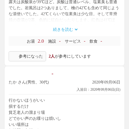
露天は炭酸泉が39℃ほど。炭酸は普通レベル、塩素臭も普通
でした。岩風呂は2つありまして、檜の42℃も含めて同じよう
な湯使いでした。42℃くらいで塩素臭は少な目。そして常滑
焼の壺湯が2基、色的に紅白だったりします。紅色は41℃ほ
ど、白色は36℃くらい。この不感入浴加減がいいところ。意
続きを読む
図的か設定ミスかは分からないのですが、これはこれで楽し
めました。
2.0
-
-
-
お湯
施設
サービス
飲食
参考になった
2人
が参考にしています
-
たか さん(男性、30代)
2020年09月06日
入浴日：2020年09月06日(日)
行かないほうがいい
損するだけ
貧乏老人の溜まり場
どでかい声のお喋りは煩いし
いい場所は