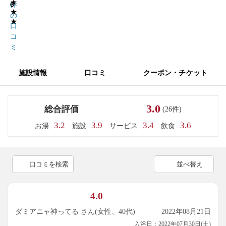
★
0
件
★
の
★
口
コ
ミ
施設情報
口コミ
クーポン・チケット
3.0
総合評価
(26件)
3.2
3.9
3.4
3.6
お湯
施設
サービス
飲食
口コミを検索
並べ替え
4.0
ダミアニャ神ってる さん(女性、40代)
2022年08月21日
入浴日：2022年07月30日(土)