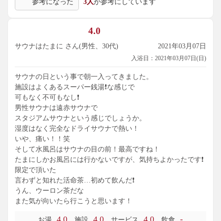
参考になった
3人
が参考にしています
4.0
サウナはたまに さん(男性、30代)
2021年03月07日
入浴日：2021年03月07日(日)
サウナの日という事で朝一入ってきました。
施設はよくあるスーパー銭湯❗️な感じで
可もなく不可もなし❗️
男性サウナは遠赤サウナで
スタジアムサウナという感じでしょうか。
湿度はなく完全なドライサウナで熱い！
いや、痛い！！笑
そして水風呂はサウナの目の前！最高ですね！
たまにしかお風呂には行かないですが、気持ちよかったです❗️
限定で頂いた
言わずと知れた活命茶…初めて飲んだ❗️
うん、ウーロン茶だな
また気が向いたら行こうと思います！
4.0
4.0
4.0
-
お湯
施設
サービス
飲食