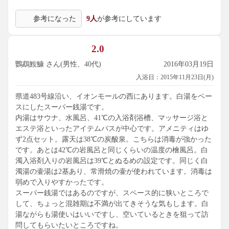
参考になった
9人
が参考にしています
2.0
鸚鵡鮟鱇 さん(男性、40代)
2016年03月19日
入浴日：2015年11月23日(月)
県道483号線沿い、イオンモールの西にあります。白湯をベー
スにしたスーパー銭湯です。
内湯はサウナ、水風呂、41℃の入浴剤浴槽、マッサージ浴と
エステ浴といったアイテムバスが中心です。アメニティはゆ
ず2点セット。露天は38℃の炭酸泉。こちらは消毒が強かった
です。あとは42℃の岩風呂と同じくらいの温度の檜風呂。白
濁入浴剤入りの岩風呂は39℃とぬるめの設定です。同じく白
濁湯の壷湯は2基あり、常滑焼の壷が使われています。消毒は
弱めで入りやすかったです。
スーパー銭湯ではあるのですが、スペース的に狭いところで
して、ちょっと混雑期は不満が出てきそうな気もします。白
湯ながらも湯使いはいいですし、空いているときを狙って訪
問してもらいたいところですね。