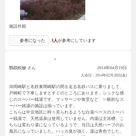
施設外観
参考になった
3人
が参考にしています
-
鸚鵡鮟鱇 さん
2014年04月19日
入浴日：2014年02月28日(金)
JR岡崎駅と名鉄東岡崎駅の間を走る名鉄バスに乗りまして、
戸崎町で下車しますとすぐのところにあります。シックな感
じのスーパー銭湯です。マッサージや食堂など、一般的なス
ーパー銭湯の施設は揃っています。
こちらは中京地区に時々見られるような白湯ベースのスーパ
ー銭湯で、天然温泉は使用していません。内湯は主浴槽、こ
ちらは変わり湯になっているようで、当日は天然ハーブのお
風呂になっていました。ハッカ臭が強く、湯は青色でした。