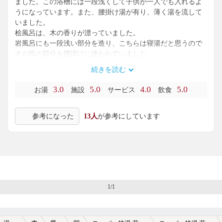
ました。この浴槽には一段浅くして子供が一人でも入れるよ
うになっています。また、腰掛け湯が有り、薄く湯を流して
いました。
桧風呂は、木の香りが漂っていました。
岩風呂にも一段浅い部分を造り、こちらは寝湯だと思うので
すが枕の部分を腰掛けに使われていました。
炭酸風呂は真ん中の湯出口から気泡の入った湯を流してい
続きを読む
て、その回りに人が集まっていました。
シャンプー.リンス,ボディソープ付き700円のところ、JAFの
3.0
5.0
4.0
5.0
お湯
施設
サービス
飲食
会員証提示で200円相当の会員証を作成し、会員料金600円。
更に入浴料金が500円に割引券を貰いました。100円バック式
参考になった
13人
が参考にしています
無料ロッカー有り、無料ドライヤー有り、露天風呂有り。
レストランには、通常メニューの他に秋のメニューがありま
した。
月見玄うどんと紅ずわい蟹のちらし定食をネギ無しで注文し
ました。卵の白味はとろろ芋に変えてあります。また、鶏
肉，油揚げ，とろろ昆布が入って美味しく仕上げてありま
す。
1/1
ちらし定食は、上手い作りになっています。ご飯に混ぜず、
酢飯の上に具材を載せてありますので、他のメニューと酢飯
を共用出来、更に見た目が豪華になります。ご飯に混ぜなく
ても、味に遜色はありませんでした。