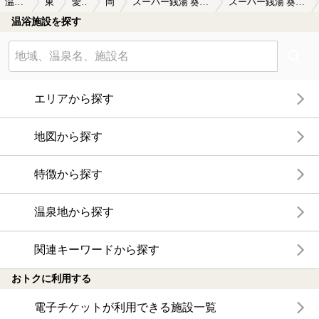
温泉TOP
東海
愛知県
岡崎
スーパー銭湯 葵湯（閉館しました）
スーパー銭湯 葵湯（閉館しました）の口コミ一覧
そして、レストランの支払いは葵湯の会員証提示で5%引きに
温浴施設を探す
なりました。レストランは風呂の手前にありますので、食事
だけの利用でも5%割引が使えます。会員証作成がお得なスー
パー銭湯です。
エリアから探す
地図から探す
特徴から探す
温泉地から探す
関連キーワードから探す
おトクに利用する
電子チケットが利用できる施設一覧