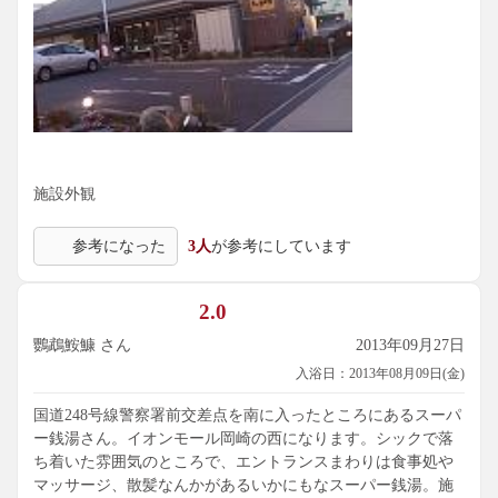
施設外観
参考になった
3人
が参考にしています
2.0
鸚鵡鮟鱇 さん
2013年09月27日
入浴日：2013年08月09日(金)
国道248号線警察署前交差点を南に入ったところにあるスーパ
ー銭湯さん。イオンモール岡崎の西になります。シックで落
ち着いた雰囲気のところで、エントランスまわりは食事処や
マッサージ、散髪なんかがあるいかにもなスーパー銭湯。施