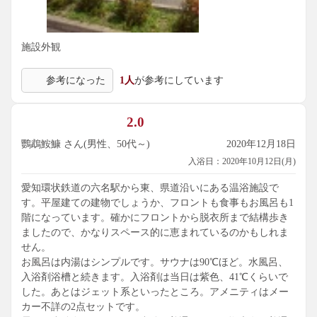
施設外観
参考になった
1人
が参考にしています
2.0
鸚鵡鮟鱇 さん(男性、50代～)
2020年12月18日
入浴日：2020年10月12日(月)
愛知環状鉄道の六名駅から東、県道沿いにある温浴施設で
す。平屋建ての建物でしょうか、フロントも食事もお風呂も1
階になっています。確かにフロントから脱衣所まで結構歩き
ましたので、かなりスペース的に恵まれているのかもしれま
せん。
お風呂は内湯はシンプルです。サウナは90℃ほど。水風呂、
入浴剤浴槽と続きます。入浴剤は当日は紫色、41℃くらいで
した。あとはジェット系といったところ。アメニティはメー
カー不詳の2点セットです。