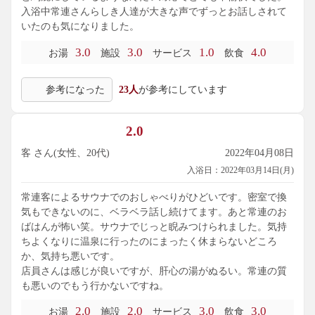
入浴中常連さんらしき人達が大きな声でずっとお話しされて
いたのも気になりました。
3.0
3.0
1.0
4.0
お湯
施設
サービス
飲食
参考になった
23人
が参考にしています
2.0
客 さん(女性、20代)
2022年04月08日
入浴日：2022年03月14日(月)
常連客によるサウナでのおしゃべりがひどいです。密室で換
気もできないのに、ベラベラ話し続けてます。あと常連のお
ばはんが怖い笑。サウナでじっと睨みつけられました。気持
ちよくなりに温泉に行ったのにまったく休まらないどころ
か、気持ち悪いです。
店員さんは感じが良いですが、肝心の湯がぬるい。常連の質
も悪いのでもう行かないですね。
2.0
2.0
3.0
3.0
お湯
施設
サービス
飲食