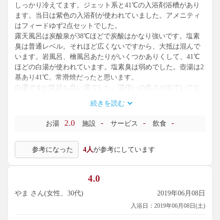
しっかり冷えてます。ジェット系と41℃の入浴剤浴槽があり
ます。当日は紫色の入浴剤が使われていました。アメニティ
はフィードゆず2点セットでした。
露天風呂は炭酸泉が38℃ほどで炭酸はかなり強いです。塩素
臭は普通レベル。それほど広くないですから、大抵は混んで
います。岩風呂、檜風呂あたりがいくつかありくして、41℃
ほどの白湯が使われています。塩素臭は弱めでした。壺湯は2
基あり41℃。常滑焼だったと思います。
白湯ですが気持ち良い湯でした。湯使いの良さが出ていてな
かなかのもの。炭酸泉もクオリティ高いのでお勧めです。こ
続きを読む
のあたりを中心に楽しめば幸せになること間違いなしです
な。
2.0
-
-
-
お湯
施設
サービス
飲食
参考になった
4人
が参考にしています
4.0
やま さん(女性、30代)
2019年06月08日
入浴日：2019年06月08日(土)