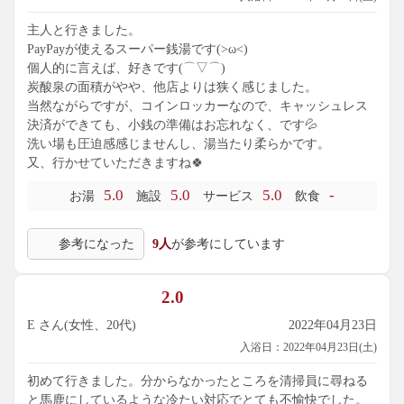
主人と行きました。
PayPayが使えるスーパー銭湯です(>ω<)
個人的に言えば、好きです(⌒▽⌒)
炭酸泉の面積がやや、他店よりは狭く感じました。
当然ながらですが、コインロッカーなので、キャッシュレス
決済ができても、小銭の準備はお忘れなく、です💦
洗い場も圧迫感感じませんし、湯当たり柔らかです。
又、行かせていただきますね🍀
5.0
5.0
5.0
-
お湯
施設
サービス
飲食
参考になった
9人
が参考にしています
2.0
E さん(女性、20代)
2022年04月23日
入浴日：2022年04月23日(土)
初めて行きました。分からなかったところを清掃員に尋ねる
と馬鹿にしているような冷たい対応でとても不愉快でした。