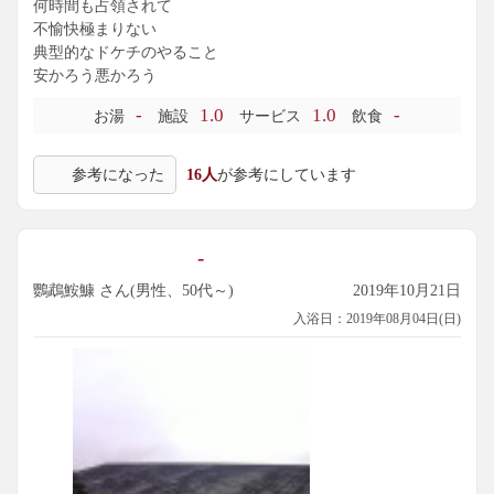
何時間も占領されて
不愉快極まりない
典型的なドケチのやること
安かろう悪かろう
-
1.0
1.0
-
お湯
施設
サービス
飲食
参考になった
16人
が参考にしています
-
鸚鵡鮟鱇 さん(男性、50代～)
2019年10月21日
入浴日：2019年08月04日(日)