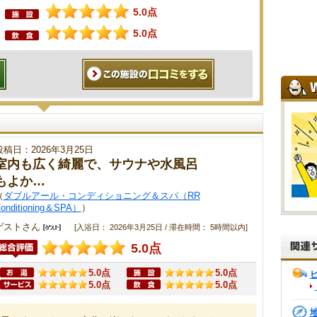
5.0点
5.0点
投稿日：2026年3月25日
室内も広く綺麗で、サウナや水風呂
もよか…
（
ダブルアール・コンディショニング＆スパ（RR
onditioning＆SPA）
）
ゲストさん
[入浴日： 2026年3月25日 / 滞在時間： 5時間以内]
5.0点
5.0点
5.0点
5.0点
5.0点