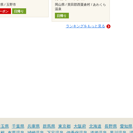
県 / 玉野市
岡山県 / 英田郡西粟倉村 / あわくら
温泉
ーポン
日帰り
日帰り
ランキングをもっと見る
埼玉県
千葉県
兵庫県
群馬県
東京都
大阪府
北海道
長野県
愛知県
箱根
有馬温泉
城崎温泉
下呂温泉
伊香保温泉
道後温泉
黒川温泉