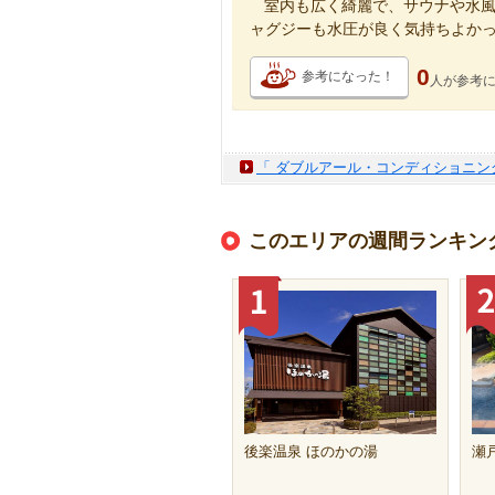
室内も広く綺麗で、サウナや水
ャグジーも水圧が良く気持ちよか
0
参考になった！
人が
参考
「 ダブルアール・コンディショニング＆ス
このエリアの週間ランキン
後楽温泉 ほのかの湯
瀬