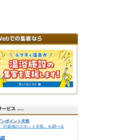
ピンポイント天気
「行楽地のスポット天気」を調べる
地図