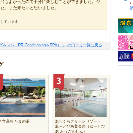
風呂もよかったので十分に楽しむことができました。ジ
った。また来たいと思いました。
にしています
パ（RR Conditioning＆SPA） 」 の口コミ一覧に戻る
グ
戸内温泉 たまの湯
あわくらグリーンリゾート
湯～とぴあ黄金泉（ゆーとぴ
あ おうごんせん）