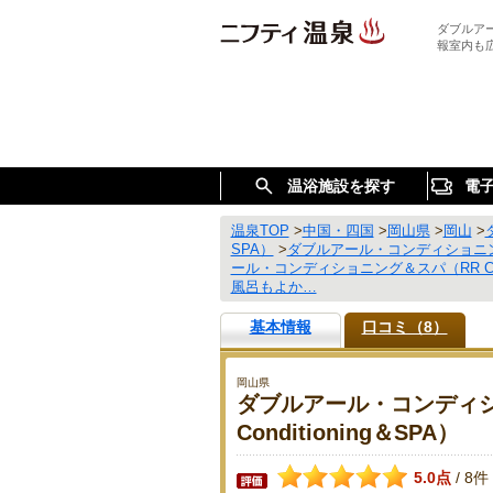
ダブルアー
報室内も
温浴施設を探す
電
温泉TOP
>
中国・四国
>
岡山県
>
岡山
>
SPA）
>
ダブルアール・コンディショニング＆
ール・コンディショニング＆スパ（RR Con
風呂もよか…
基本情報
口コミ（8）
岡山県
ダブルアール・コンディシ
Conditioning＆SPA）
5.0点
8件
/