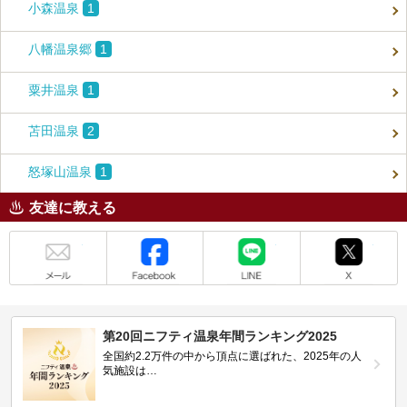
小森温泉
1
八幡温泉郷
1
粟井温泉
1
苫田温泉
2
怒塚山温泉
1
友達に教える
メール
Facebook
LINE
X
第20回ニフティ温泉年間ランキング2025
全国約2.2万件の中から頂点に選ばれた、2025年の人
気施設は…