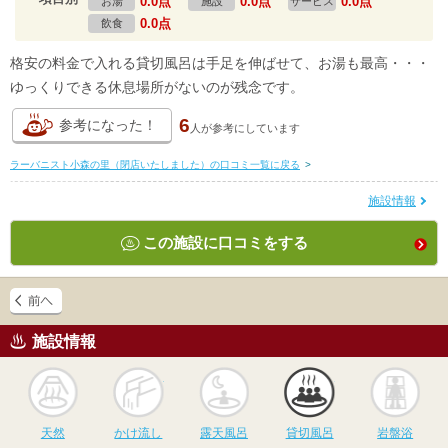
0.0点
0.0点
0.0点
お湯
施設
サービス
0.0点
飲食
格安の料金で入れる貸切風呂は手足を伸ばせて、お湯も最高・・・
ゆっくりできる休息場所がないのが残念です。
6
参考になった！
人が
参考にしています
ラーバニスト小森の里（閉店いたしました）の口コミ一覧に戻る
>
施設情報
この施設に口コミをする
施設情報
天然
かけ流し
露天風呂
貸切風呂
岩
天然
かけ流し
露天風呂
貸切風呂
岩盤浴