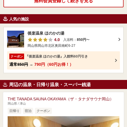
無料会員登録して続きを見る
人気の施設
後楽温泉 ほのかの湯
4.0
入浴料：
850円
〜
岡山県岡山市北区奥田南町6-27
『後楽温泉 ほのかの湯』入館料60円引き
クーポン
通常
850円
→
790円（60円お得！）
周辺の温泉・日帰り温泉・スーパー銭湯
THE TANADA SAUNA OKAYAMA（ザ・タナダサウナ岡山）
岡山県 / 津山
日帰り
宿泊
クーポン