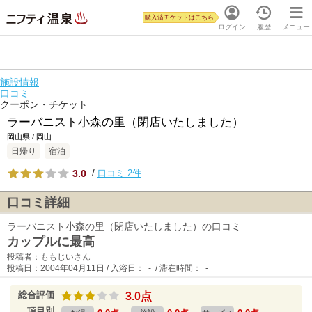
購入済チケットはこちら
ログイン
履歴
メニュー
施設情報
口コミ
クーポン・チケット
ラーバニスト小森の里（閉店いたしました）
岡山県 / 岡山
日帰り
宿泊
3.0
/
口コミ 2件
口コミ詳細
ラーバニスト小森の里（閉店いたしました）の口コミ
カップルに最高
投稿者：ももじいさん
投稿日：2004年04月11日 / 入浴日： - / 滞在時間： -
総合評価
3.0点
項目別