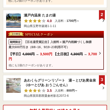
他にも2個のクーポンがあります。
2
瀬戸内温泉 たまの湯
4.0
入浴料：
1700円～
岡山県玉野市築港1-1-11
【百名湯受賞記念】入館料＋瀬戸内桃鯛づくし御膳
期間限定
最大600円引き（8/8~16、9/19~23利用不可）
【平日】
4,000円
→
3,500円
【土日祝】
4,300円
→
3,700
円
他にも1個のクーポンがあります。
3
あわくらグリーンリゾート 湯～とぴあ黄金泉
（ゆーとぴあ おうごんせん）
3.5
入浴料：
800円～
岡山県英田郡西粟倉村影石2072-6