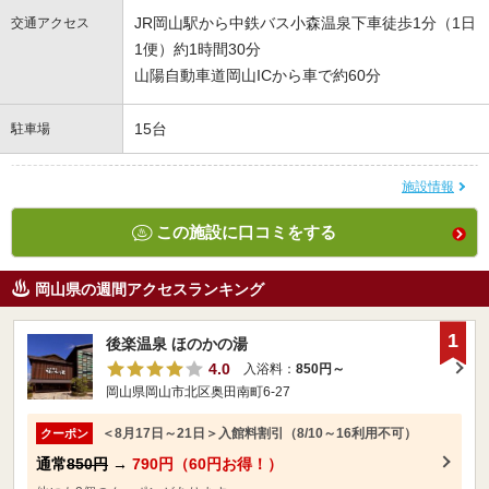
JR岡山駅から中鉄バス小森温泉下車徒歩1分（1日
交通アクセス
1便）約1時間30分
山陽自動車道岡山ICから車で約60分
15台
駐車場
施設情報
この施設に口コミをする
岡山県の週間アクセスランキング
1
後楽温泉 ほのかの湯
4.0
入浴料：
850円～
岡山県岡山市北区奥田南町6-27
＜8月17日～21日＞入館料割引（8/10～16利用不可）
クーポン
通常
850円
→
790円（60円お得！）