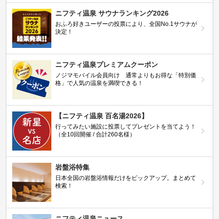
ニフティ温泉 サウナランキング2026
おふろ好きユーザーの投票により、全国No.1サウナが
決定！
ニフティ温泉プレミアムクーポン
ノジマモバイル会員向け 通常よりもお得な「特別価
格」で人気の温泉を満喫できる！
【ニフティ温泉 百名湯2026】
行ってみたい施設に投票してプレゼントを当てよう！
（全10回開催 / 合計260名様）
岩盤浴特集
日本全国の岩盤浴情報だけをピックアップ。まとめて
検索！
ニフティ温泉ニュース