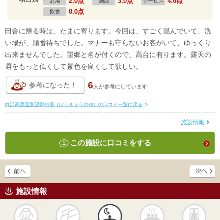
2.0点
3.0点
4.0点
お湯
施設
サービス
0.0点
飲食
田舎に帰る時は、たまに寄ります。今回は、すごく混んでいて、洗
い場が、順番待ちでした。マナーも守らないお客がいて、ゆっくり
出来ませんでした。望郷と名が付くので、高台に有ります。露天の
塀をもっと低くして景色を良くして欲しい。
6
参考になった！
人が
参考にしています
白沢高原温泉望郷の湯（ぼうきょうのゆ）の口コミ一覧に戻る
>
施設情報
この施設に口コミをする
施設情報
天然
かけ流し
露天風呂
貸切風呂
岩