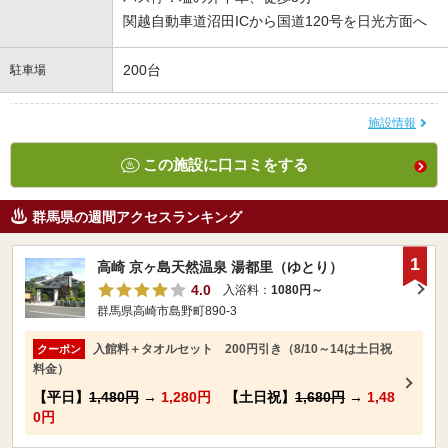
関越自動車道沼田ICから国道120号を日光方面へ
200台
駐車場
施設情報
この施設に口コミをする
群馬県の週間アクセスランキング
1
高崎 京ヶ島天然温泉 湯都里（ゆとり）
4.0
入浴料：
1080円～
群馬県高崎市島野町890-3
入館料＋タオルセット 200円引き（8/10～14は土日祝
クーポン
料金）
【平日】
1,480円
→
1,280円
【土日祝】
1,680円
→
1,48
0円