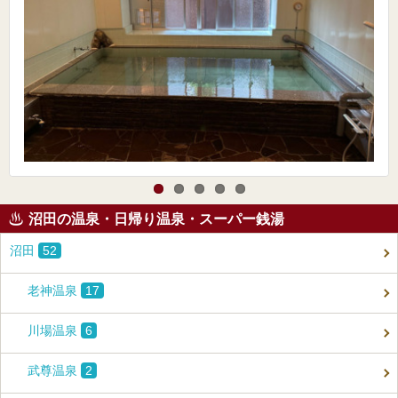
沼田の温泉・日帰り温泉・スーパー銭湯
沼田
52
老神温泉
17
川場温泉
6
武尊温泉
2