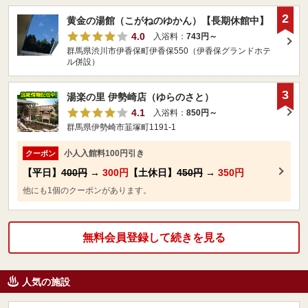
2
黄金の湯館（こがねのゆかん）【長期休館中】
4.0
入浴料：
743円～
群馬県渋川市伊香保町伊香保550（伊香保グランドホテ
ル併設）
3
湯楽の里 伊勢崎店（ゆらのさと）
4.1
入浴料：
850円～
群馬県伊勢崎市韮塚町1191-1
小人入館料100円引き
クーポン
【平日】
400円
→
300円
【土休日】
450円
→
350円
他にも1個のクーポンがあります。
無料会員登録して続きを見る
人気の施設