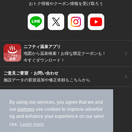
おトク情報やクーポン情報を受け取ろう
ニフティ温泉アプリ
地図から温泉検索！お得な限定クーポンも！
今すぐダウンロード！
ご意見ご要望 ・お問い合わせ
施設データの新規追加や修正依頼もこちらから
スマートフォン
/
PC
加盟店募集（資料請求）
広告出稿のご案内
By using our services, you agree that we and
our
partners
use cookies to improve advertisi
利用規約
ライフスタイルMEMBERS+規約
ng and enhance your experience on our servi
特定商取引法に基づく表記
ヘルプ
採用情報
ces.
Learn more
運営会社
個人情報保護ポリシー