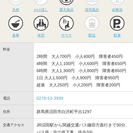
天然
かけ流し
露天風呂
貸切風呂
岩盤浴
食事
休憩
サウナ
駅近
駐
食事
休憩
サウナ
駅近
駐車
料金
2時間 大人700円 小人400円 障害者450円
4時間 大人1,100円 小人600円 障害者650円
6時間 大人1,300円 小人800円 障害者850円
1日 大人1,500円 小人900円 障害者950円
超過 大人250円 小人200円 障害者200円
0278-53-3939
電話
群馬県沼田市白沢町平出1297
住所
JR沼田駅から関越交通バス鎌田方面行きで30分、
交通アクセス
バス停：塩の井下車、徒歩3分