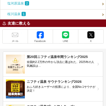
塩河原温泉
2
桜川温泉
1
友達に教える
メール
Facebook
LINE
X
第20回ニフティ温泉年間ランキング2025
全国約2.2万件の中から頂点に選ばれた、2025年の人
気施設は…
ニフティ温泉 サウナランキング2026
おふろ好きユーザーの投票により、全国No.1サウナが
決定！