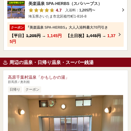
美楽温泉 SPA-HERBS（スパハーブス）
4.7
入浴料：
1,205円
〜
埼玉県さいたま市北区植竹町1-816-8
『美楽温泉 SPA-HERBS』大人入浴料最大70円引き
クーポン
【平日】
1,205円
→
1,145円
【土日祝】
1,445円
→
1,37
5円
周辺の温泉・日帰り温泉・スーパー銭湯
高原千葉村温泉「かもしかの湯」
群馬県 / 奥利根
日帰り
クーポン