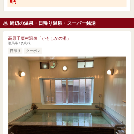
5円
周辺の温泉・日帰り温泉・スーパー銭湯
高原千葉村温泉「かもしかの湯」
群馬県 / 奥利根
日帰り
クーポン