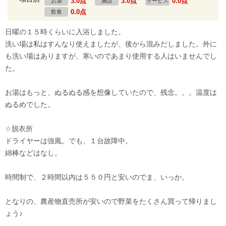
3.0点
3.0点
0.0点
お湯
施設
サービス
0.0点
飲食
日曜の１５時くらいに入浴しました。
洗い場は私はすんなり使えましたが、後から混みだしました。外に
も洗い場はありますが、寒いのであまり使用する人はいませんでし
た。
お湯はもっと、ぬるぬる感を想像していたので、残念。。。温度は
ぬるめでした。
☆脱衣所
ドライヤーは強風。でも、１台故障中。
綿棒などはなし。
時間制で、２時間以内は５５０円と安いのでま、いっか。
となりの、農産物直売所が安いので野菜をたくさん買って帰りまし
ょう♪