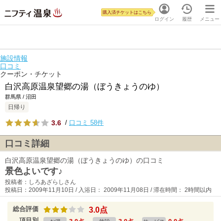
購入済チケットはこちら
ログイン
履歴
メニュー
施設情報
口コミ
クーポン・チケット
白沢高原温泉望郷の湯（ぼうきょうのゆ）
群馬県 / 沼田
日帰り
3.6
/
口コミ 58件
口コミ詳細
白沢高原温泉望郷の湯（ぼうきょうのゆ）の口コミ
景色よいです♪
投稿者：しろあざらしさん
投稿日：2009年11月10日 / 入浴日： 2009年11月08日 / 滞在時間： 2時間以内
総合評価
3.0点
項目別