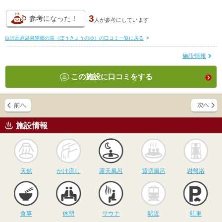
3
参考になった！
人が
参考にしています
白沢高原温泉望郷の湯（ぼうきょうのゆ）の口コミ一覧に戻る
>
施設情報
この施設に口コミをする
施設情報
天然
かけ流し
露天風呂
貸切風呂
岩
天然
かけ流し
露天風呂
貸切風呂
岩盤浴
食事
休憩
サウナ
駅近
駐
食事
休憩
サウナ
駅近
駐車