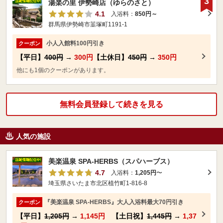
3
湯楽の里 伊勢崎店（ゆらのさと）
4.1
入浴料：
850円～
群馬県伊勢崎市韮塚町1191-1
小人入館料100円引き
クーポン
【平日】
400円
→
300円
【土休日】
450円
→
350円
他にも1個のクーポンがあります。
無料会員登録して続きを見る
人気の施設
美楽温泉 SPA-HERBS（スパハーブス）
4.7
入浴料：
1,205円
〜
埼玉県さいたま市北区植竹町1-816-8
『美楽温泉 SPA-HERBS』大人入浴料最大70円引き
クーポン
【平日】
1,205円
→
1,145円
【土日祝】
1,445円
→
1,37