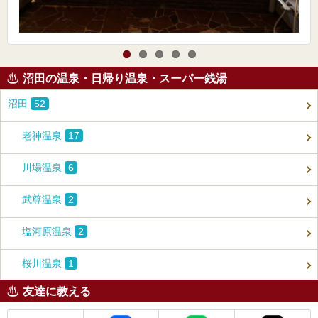
沼田の温泉・日帰り温泉・スーパー銭湯
沼田
52
老神温泉
17
川場温泉
6
武尊温泉
2
塩河原温泉
2
桜川温泉
1
友達に教える
メール
Facebook
LINE
X