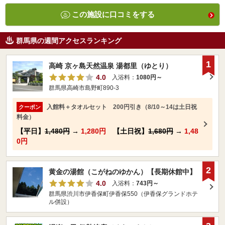
この施設に口コミをする
群馬県の週間アクセスランキング
1
高崎 京ヶ島天然温泉 湯都里（ゆとり）
4.0
入浴料：
1080円～
群馬県高崎市島野町890-3
入館料＋タオルセット 200円引き（8/10～14は土日祝
クーポン
料金）
【平日】
1,480円
→
1,280円
【土日祝】
1,680円
→
1,48
0円
2
黄金の湯館（こがねのゆかん）【長期休館中】
4.0
入浴料：
743円～
群馬県渋川市伊香保町伊香保550（伊香保グランドホテ
ル併設）