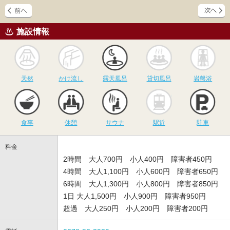
施設情報
天然
かけ流し
露天風呂
貸切風呂
岩
天然
かけ流し
露天風呂
貸切風呂
岩盤浴
食事
休憩
サウナ
駅近
駐
食事
休憩
サウナ
駅近
駐車
料金
2時間 大人700円 小人400円 障害者450円
4時間 大人1,100円 小人600円 障害者650円
6時間 大人1,300円 小人800円 障害者850円
1日 大人1,500円 小人900円 障害者950円
超過 大人250円 小人200円 障害者200円