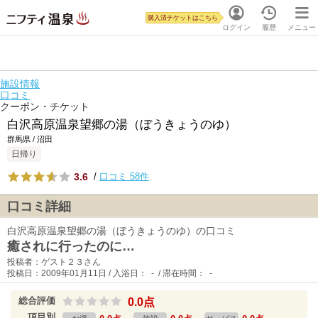
購入済チケットはこちら
ログイン
履歴
メニュー
施設情報
口コミ
クーポン・チケット
白沢高原温泉望郷の湯（ぼうきょうのゆ）
群馬県 / 沼田
日帰り
3.6
/
口コミ 58件
口コミ詳細
白沢高原温泉望郷の湯（ぼうきょうのゆ）の口コミ
癒されに行ったのに…
投稿者：ゲスト２３さん
投稿日：2009年01月11日 / 入浴日： - / 滞在時間： -
総合評価
0.0点
項目別