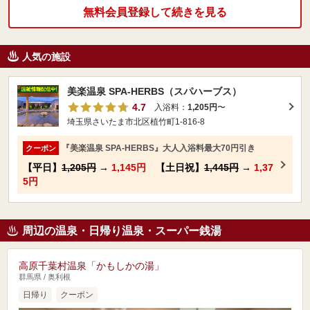
無料会員登録して続きを見る
人気の施設
美楽温泉 SPA-HERBS（スパハーブス）
4.7
入浴料：
1,205円
〜
埼玉県さいたま市北区植竹町1-816-8
『美楽温泉 SPA-HERBS』大人入浴料最大70円引き
クーポン
【平日】
1,205円
→
1,145円
【土日祝】
1,445円
→
1,37
5円
周辺の温泉・日帰り温泉・スーパー銭湯
高原千葉村温泉「かもしかの湯」
群馬県 / 奥利根
日帰り
クーポン