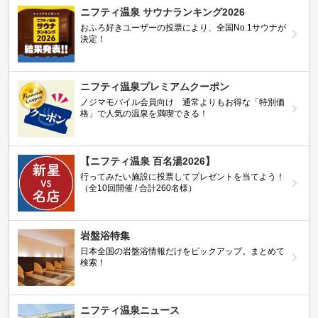
ニフティ温泉 サウナランキング2026
おふろ好きユーザーの投票により、全国No.1サウナが
決定！
ニフティ温泉プレミアムクーポン
ノジマモバイル会員向け 通常よりもお得な「特別価
格」で人気の温泉を満喫できる！
【ニフティ温泉 百名湯2026】
行ってみたい施設に投票してプレゼントを当てよう！
（全10回開催 / 合計260名様）
岩盤浴特集
日本全国の岩盤浴情報だけをピックアップ。まとめて
検索！
ニフティ温泉ニュース