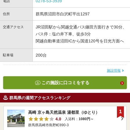
0278-53-3939
電話
群馬県沼田市白沢町平出1297
住所
JR沼田駅から関越交通バス鎌田方面行きで30分、
交通アクセス
バス停：塩の井下車、徒歩3分
関越自動車道沼田ICから国道120号を日光方面へ
200台
駐車場
施設情報
この施設に口コミをする
群馬県の週間アクセスランキング
1
高崎 京ヶ島天然温泉 湯都里（ゆとり）
4.0
入浴料：
1080円～
群馬県高崎市島野町890-3