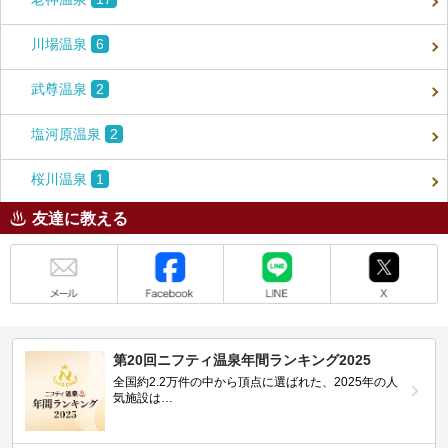
川場温泉
6
武尊温泉
2
塩河原温泉
2
桜川温泉
1
友達に教える
メール
Facebook
LINE
X
第20回ニフティ温泉年間ランキング2025
全国約2.2万件の中から頂点に選ばれた、2025年の人
気施設は…