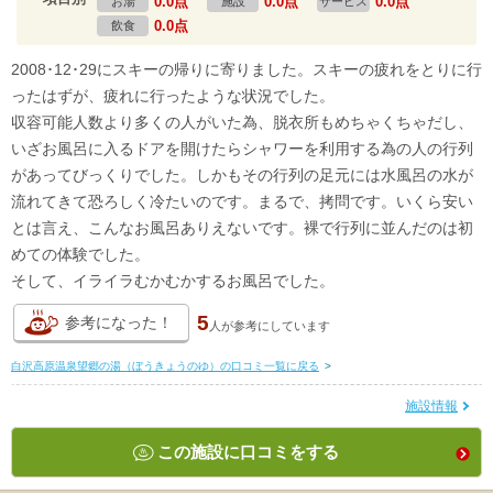
0.0点
0.0点
0.0点
お湯
施設
サービス
0.0点
飲食
2008･12･29にスキーの帰りに寄りました。スキーの疲れをとりに行
ったはずが、疲れに行ったような状況でした。
収容可能人数より多くの人がいた為、脱衣所もめちゃくちゃだし、
いざお風呂に入るドアを開けたらシャワーを利用する為の人の行列
があってびっくりでした。しかもその行列の足元には水風呂の水が
流れてきて恐ろしく冷たいのです。まるで、拷問です。いくら安い
とは言え、こんなお風呂ありえないです。裸で行列に並んだのは初
めての体験でした。
そして、イライラむかむかするお風呂でした。
5
参考になった！
人が
参考にしています
白沢高原温泉望郷の湯（ぼうきょうのゆ）の口コミ一覧に戻る
>
施設情報
この施設に口コミをする