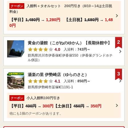
入館料＋タオルセット 200円引き（8/10～14は土日祝
クーポン
料金）
【平日】
1,480円
→
1,280円
【土日祝】
1,680円
→
1,48
0円
2
黄金の湯館（こがねのゆかん）【長期休館中】
4.0
入浴料：
743円～
群馬県渋川市伊香保町伊香保550（伊香保グランドホテ
ル併設）
3
湯楽の里 伊勢崎店（ゆらのさと）
4.1
入浴料：
850円～
群馬県伊勢崎市韮塚町1191-1
小人入館料100円引き
クーポン
【平日】
400円
→
300円
【土休日】
450円
→
350円
他にも1個のクーポンがあります。