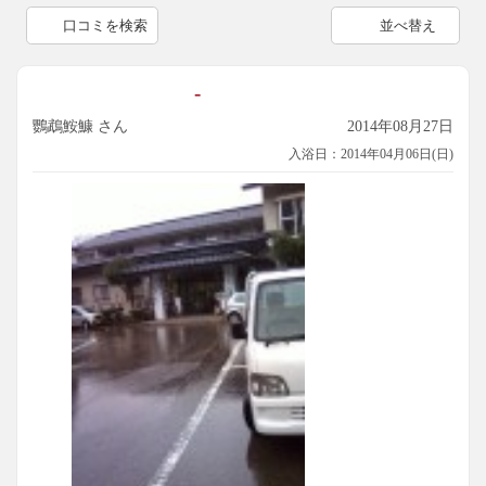
口コミを検索
並べ替え
-
鸚鵡鮟鱇 さん
2014年08月27日
入浴日：2014年04月06日(日)