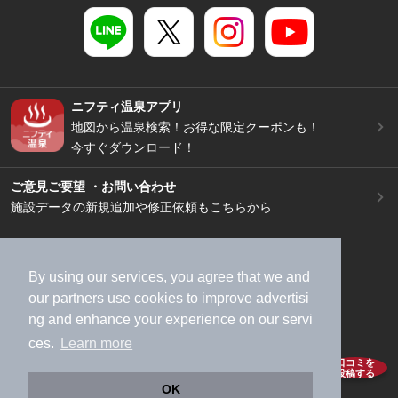
ニフティ温泉アプリ
地図から温泉検索！お得な限定クーポンも！
今すぐダウンロード！
ご意見ご要望 ・お問い合わせ
施設データの新規追加や修正依頼もこちらから
スマートフォン
/
PC
加盟店募集（資料請求）
広告出稿のご案内
By using our services, you agree that we and
利用規約
ライフスタイルMEMBERS+規約
our
partners
use cookies to improve advertisi
ng and enhance your experience on our servi
特定商取引法に基づく表記
ヘルプ
採用情報
ces.
Learn more
運営会社
個人情報保護ポリシー
口コミを
投稿する
©NIFTY Lifestyle Co., Ltd.
OK