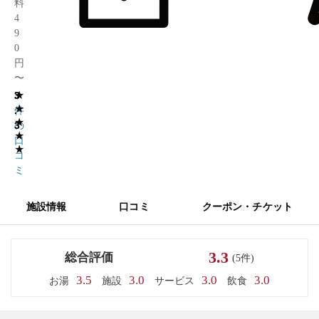
料
4
9
0
円
〜
★
3
5
★
.
件
★
3
の
★
口
★
コ
ミ
施設情報
口コミ
クーポン・チケット
3.3
総合評価
(5件)
3.5
3.0
3.0
3.0
お湯
施設
サービス
飲食