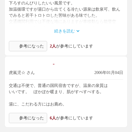
下ろすのんびりしたいい風景です。
加温循環ですが湯口から出てくる冷たい源泉は飲泉可、飲ん
でみると若干トロトロした苦味がある味でした。
交通機関利用では不便な地にありますが車移動なら能登空
港・珠洲・輪島（曽々木）などとの中間にあるので、
続きを読む
奥能登観光の拠点としては有効、国民宿舎なので宿泊代も安
いです。
参考になった
2人
が参考にしています
以前同エリア担当のライバル社の方が湯よし料理よしと、
しきりにここを勧めてくれてたのを思い出しました。
(2006.2.19入湯）
-
虎嵐児☆ さん
2006年01月04日
交通は不便で、普通の国民宿舎ですが、温泉の泉質は
いいです。 ぽかぽか暖まり、肌がすべすべする。
湯に、こだわる方にはお薦め。
参考になった
6人
が参考にしています