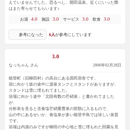
えていませんでした。恐るべし、開田温泉。近くにいった際
はまた寄らせてもらいます♪
4.0
3.0
3.0
3.0
お湯
施設
サービス
飲食
参考になった
6人
が参考にしています
3.0
なっちゃん さん
2006年02月28日
能登町（旧柳田村）の高台にある国民宿舎です。
宿に向かう坂の途中に源泉タンクとスタンドがありますが、
スタンドは雪に埋もれてました。
浴場に向かう途中「北陸有数の芒硝泉」と書かれてました
が、
分析表を見ると含食塩芒硝重曹泉の部類に入るもので、
山の中にあるせいか、食塩泉が多い能登半島では珍しい泉質
です。
浴場は内湯のみですが柳田の中心地と雪に埋もれた田園を見