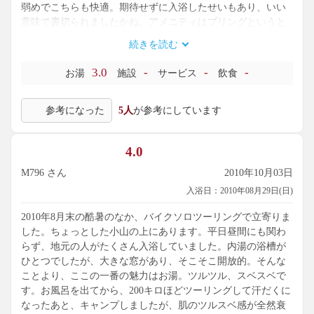
弱めでこちらも快適。期待せずに入浴したせいもあり、いい
意味で裏切られましたかね。アメニティはプリングというと
ころの2点セットで初見でした。
続きを読む
湯温も高いのですが、浴室の湿気の抜けも悪く、浴室にいる
だけで軽くスチームサウナ状態になっていました。汗の噴き
3.0
-
-
-
お湯
施設
サービス
飲食
出しが止まらなかったです。もう少し空気の出し入れとかで
工夫できたらいいかもしれませんね。
参考になった
5人
が参考にしています
4.0
M796 さん
2010年10月03日
入浴日：2010年08月29日(日)
2010年8月末の酷暑のなか、バイクソロツーリングで立寄りま
した。ちょっとした小山の上にあります。平日昼間にも関わ
らず、地元の人がたくさん入浴していました。内湯の浴槽が
ひとつでしたが、大きな窓があり、そこそこ開放的。そんな
ことより、ここの一番の魅力はお湯。ツルツル、スベスベで
す。お風呂を出てから、200キロほどツーリングして汗だくに
なったあと、キャンプしましたが、肌のツルスベ感が全然衰