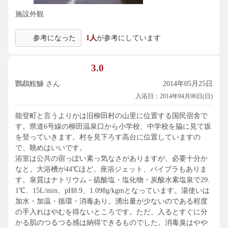
施設外観
参考になった
1人
が参考にしています
3.0
鸚鵡鮟鱇 さん
2014年05月25日
入浴日：2014年04月06日(日)
能登町と言うよりかは旧柳田村の山里に位置する国民宿舎で
す。県道6号線の柳田温泉口から小学校、中学校を脇に見て坂
を登っていきます。村を見下ろす高台に位置していますの
で、眺めはいいです。
浴室は公共の宿っぽい素っ気なさがありますが、必要十分か
なと。大浴槽が44℃ほど。座浴ジェット、バイブラもありま
す。泉質はナトリウム－硫酸塩・塩化物・炭酸水素塩泉で29.
1℃、15L/min、pH8.9、1.098g/kgmとなっています。湯使いは
加水・加温・循環・消毒あり。湧出量が少ないのである程度
の手入れはやむを得ないところです。ただ、入るとすぐに分
かる肌のつるつる感は納得できるものでした。消毒臭はやや