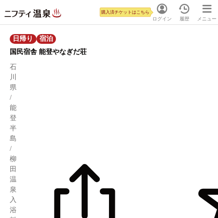
購入済チケットはこちら
ログイン
履歴
メニュー
日帰り
宿泊
国民宿舎 能登やなぎだ荘
石
川
県
/
能
登
半
島
/
柳
田
温
泉
入
浴