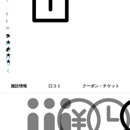
.
6
k
m
★
3
7
★
.
件
★
4
の
★
口
★
コ
ミ
施設情報
口コミ
クーポン・チケット