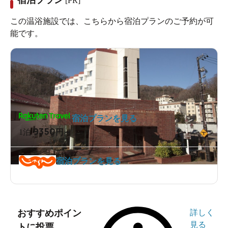
[PR]
この温浴施設では、こちらから宿泊プランのご予約が可
能です。
宿泊プランを見る
9350
1泊
円～
宿泊プランを見る
おすすめポイン
詳しく
見る
トに投票