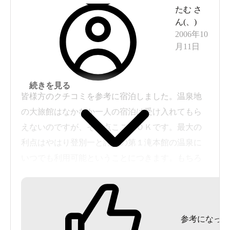
たむ
さ
地獄谷もすぐそこです。
ん(
、
)
2006年10
月11日
続きを見る
皆様方のクチコミを参考に宿泊しました。温泉地
の大旅館はなかなか一人の宿泊は受け入れてもら
えないのですが、その点ここはＯＫです。最大の
利点はやはり登別一と評判の第１滝本館の温泉に
いつでも利用可能ということにつきます。もちろ
ん当館の温泉も登別では珍しい泉質のものですの
で普通はこれだけでも充分（コストパフォーマン
ス的には）ですが。建物はかなり老朽化してお
参考になった
り、エアコンがないので季節によっては評価がさ