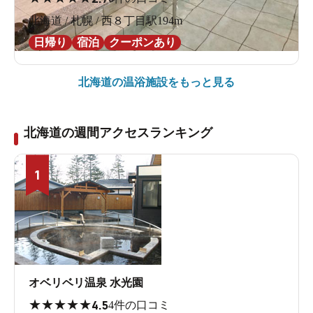
北海道 / 札幌 / 西８丁目駅194m
日帰り
宿泊
クーポンあり
北海道の
温浴施設をもっと見る
北海道の週間アクセスランキング
1
オベリベリ温泉 水光園
★
★
★
★
★
4.5
4件の口コミ