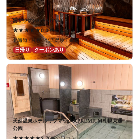
洞サウナ(DO SAUNA)
★
★
★
★
★
0.0
0件の口コミ
北海道 / 札幌 / 北広島駅1.4km
日帰り
クーポンあり
天然温泉ホテルリブマックスPREMIUM札幌大通
公園
★
★
★
★
★
2.7
6件の口コミ