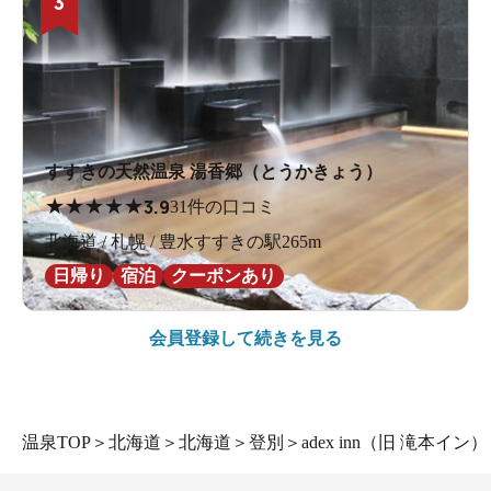
3
すすきの天然温泉 湯香郷（とうかきょう）
★
★
★
★
★
3.9
31件の口コミ
北海道 / 札幌 / 豊水すすきの駅265m
日帰り
宿泊
クーポンあり
会員登録して続きを見る
温泉TOP
＞
北海道
＞
北海道
＞
登別
＞
adex inn（旧 滝本イン）