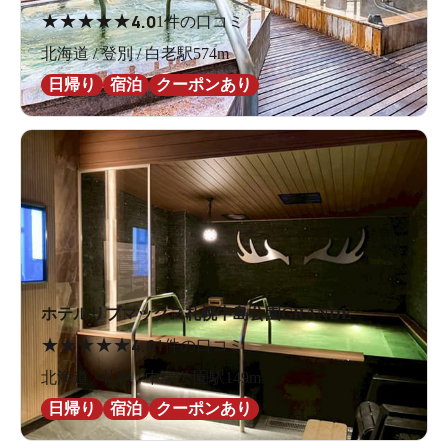
★
★
★
★
★
4.0
1件の口コミ
北海道 / 登別 / 白老駅574m
日帰り
宿泊
クーポンあり
ホテルリブマックス札幌中島公園GRANDE
★
★
★
★
★
4.0
1件の口コミ
北海道 / 札幌 / 中島公園駅149m
日帰り
宿泊
クーポンあり