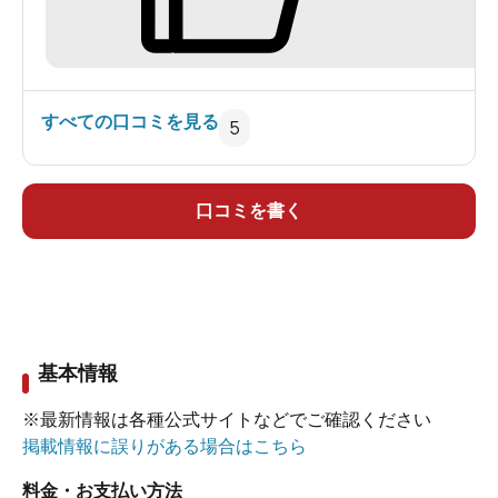
がるかもしれません。清潔さは問題なし。食事は
朝夕ともビジネスホテルのバイキング形式です。
味は特に可も不可もないのですが、品数は少しさ
びしいです。フロントの対応は親切で好印象でし
すべての口コミを見る
5
た。次も一人旅ならリピーターします。（家族で
ならやはり第１滝本館ですが）
口コミを書く
基本情報
※最新情報は各種公式サイトなどでご確認ください
掲載情報に誤りがある場合はこちら
料金・お支払い方法