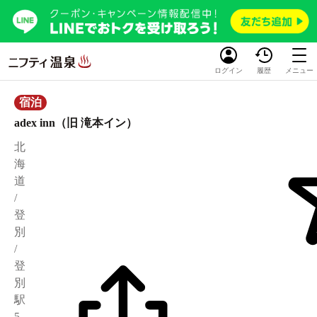
ログイン
履歴
メニュー
宿泊
adex inn（旧 滝本イン）
北
海
道
/
登
別
/
登
別
駅
5