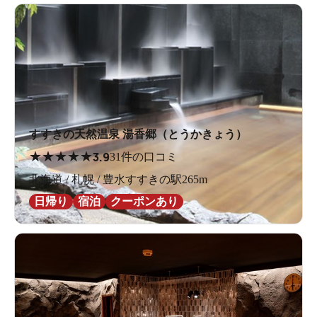
すすきの天然温泉 湯香郷（とうかきょう）
★
★
★
★
★
3.9
31件の口コミ
北海道 / 札幌 / 豊水すすきの駅265m
日帰り
宿泊
クーポンあり