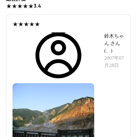
3.4
★
★
★
★
★
★
★
★
★
★
鈴木ちゃ
ん
さん
(
、
)
2007年07
月28日