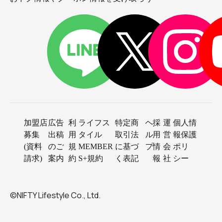
加盟店
広告
利
ライフス
特定商
ヘ
採
運
個人情
募集
出稿
用
タイル
取引法
ル
用
営
報保護
(資料
のご
規
MEMBER
に基づ
プ
情
会
ポリ
請求)
案内
約
S+規約
く表記
報
社
シー
©NIFTY Lifestyle Co., Ltd.