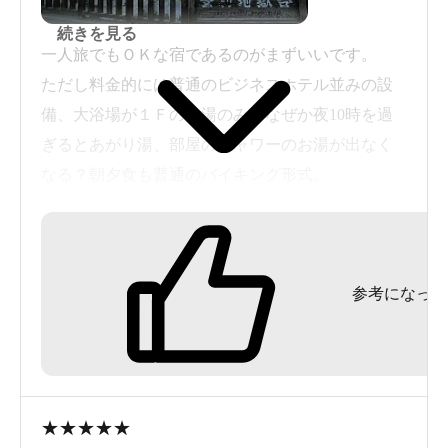
続きを見る
一人旅でもＯＫな宿であるのがまずいいです。
ただし料金的には普通のビジネスホテル並みの設
備、大浴場が１Ｆの内湯のみ、なぜか夜10時を過
ぎるとあがり湯、部屋のシャワーのお湯が出なく
なる？朝夕食も普通のバイキング形式。
ということで評価は可も不可もなくの3点です。
ただし第一滝本館の温泉天国は出入り自由ですの
参考になった
で、宿泊の上利用する分には非常に便利です。
付近にコンビニが２件、飲食店もそれなりにあり
ますので、素泊まりプランにしてオカネを浮かす
のもまた１案かも。
★
★
★
★
★