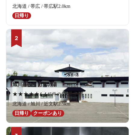
北海道 / 帯広 / 帯広駅2.0km
日帰り
2
旭川高砂台 万葉の湯
★
★
★
★
★
4.4
45件の口コミ
北海道 / 旭川 / 近文駅2.5km
日帰り
クーポンあり