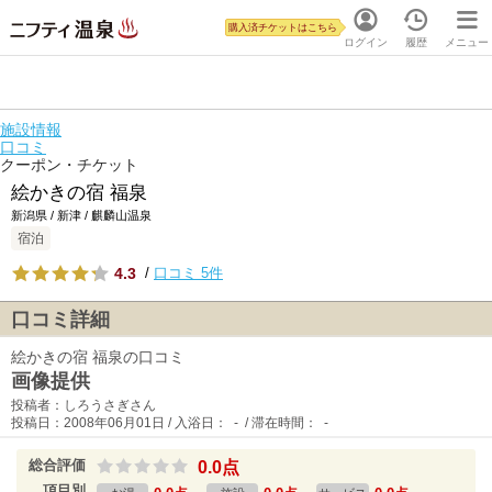
購入済チケットはこちら
ログイン
履歴
メニュー
施設情報
口コミ
クーポン・チケット
絵かきの宿 福泉
新潟県 / 新津 / 麒麟山温泉
宿泊
4.3
/
口コミ 5件
口コミ詳細
絵かきの宿 福泉の口コミ
画像提供
投稿者：しろうさぎさん
投稿日：2008年06月01日 / 入浴日： - / 滞在時間： -
総合評価
0.0点
項目別