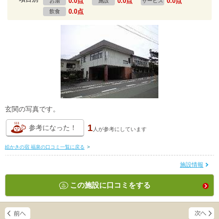
0.0点
0.0点
0.0点
お湯
施設
サービス
0.0点
飲食
玄関の写真です。
1
参考になった！
人が
参考にしています
絵かきの宿 福泉の口コミ一覧に戻る
>
施設情報
この施設に口コミをする