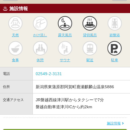
施設情報
天然
かけ流し
露天風呂
貸切風呂
岩
天然
かけ流し
露天風呂
貸切風呂
岩盤浴
食事
休憩
サウナ
駅近
駐
食事
休憩
サウナ
駅近
駐車
02549-2-3131
電話
新潟県東蒲原郡阿賀町鹿瀬麒麟山温泉5886
住所
JR磐越西線津川駅からタクシーで7分
交通アクセス
磐越自動車道津川ICから約2km
施設情報