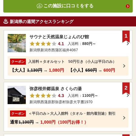
この施設に口コミをする
新潟県の週間アクセスランキング
1
サウナと天然温泉じょんのび館
4.1
入浴料：
880円～
新潟県新潟市西蒲区福井4067
入浴料＋タオルセット 50円引き（小人は平日のみ）
クーポン
【大人】
1,130円
→
1,080円
【小人】
650円
→
600円
2
弥彦桜井郷温泉 さくらの湯
4.3
入浴料：
1100円～
新潟県西蒲原郡弥彦村弥彦大字麓1970
＜平日のみ＞大人入館料（タオル・館内着別途）割引
クーポン
通常
1,100円
→
1,000円（100円お得！）