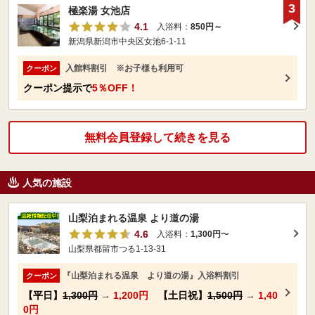
3
極楽湯 女池店
4.1
入浴料：
850円～
新潟県新潟市中央区女池6-1-11
入館料割引 ※お子様も利用可
クーポン
クーポン提示で
5％OFF！
無料会員登録して続きを見る
人気の施設
山梨泊まれる温泉 より道の湯
4.6
入浴料：
1,300円
〜
山梨県都留市つる1-13-31
『山梨泊まれる温泉 より道の湯』入浴料割引
クーポン
【平日】
1,300円
→
1,200円
【土日祝】
1,500円
→
1,40
0円