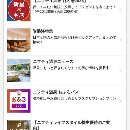
【ニフティ温泉 百名湯2026】
行ってみたい施設に投票してプレゼントを当てよう！
（全10回開催 / 合計260名様）
岩盤浴特集
日本全国の岩盤浴情報だけをピックアップ。まとめて
検索！
ニフティ温泉ニュース
温泉にもっと行きたくなる！お得な情報を掲載中
ニフティ温泉 おふろパス
温浴施設をお得に楽しめるサブスクリプションプラン
【ニフティライフスタイル株主優待のご案
内】