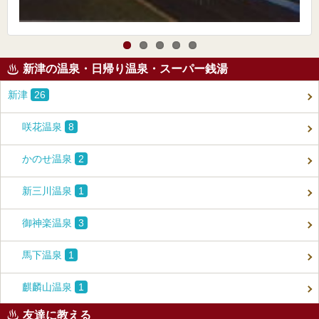
新津の温泉・日帰り温泉・スーパー銭湯
新津
26
咲花温泉
8
かのせ温泉
2
新三川温泉
1
御神楽温泉
3
馬下温泉
1
麒麟山温泉
1
友達に教える