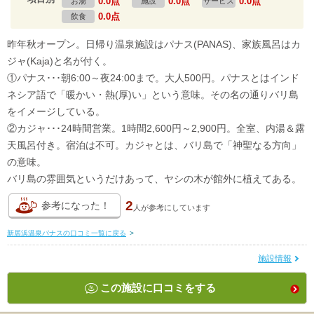
0.0点
0.0点
0.0点
お湯
施設
サービス
0.0点
飲食
昨年秋オープン。日帰り温泉施設はパナス(PANAS)、家族風呂はカ
ジャ(Kaja)と名が付く。
①パナス･･･朝6:00～夜24:00まで。大人500円。パナスとはインド
ネシア語で「暖かい・熱(厚)い」という意味。その名の通りバリ島
をイメージしている。
②カジャ･･･24時間営業。1時間2,600円～2,900円。全室、内湯＆露
天風呂付き。宿泊は不可。カジャとは、バリ島で「神聖なる方向」
の意味。
バリ島の雰囲気というだけあって、ヤシの木が館外に植えてある。
2
参考になった！
人が
参考にしています
新居浜温泉パナスの口コミ一覧に戻る
>
施設情報
この施設に口コミをする