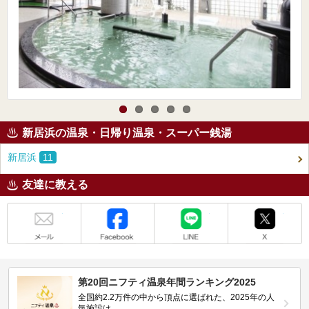
新居浜の温泉・日帰り温泉・スーパー銭湯
新居浜
11
友達に教える
メール
Facebook
LINE
X
第20回ニフティ温泉年間ランキング2025
全国約2.2万件の中から頂点に選ばれた、2025年の人
気施設は…