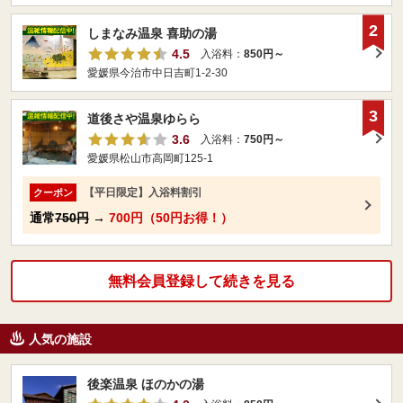
2
しまなみ温泉 喜助の湯
4.5
入浴料：
850円～
愛媛県今治市中日吉町1-2-30
3
道後さや温泉ゆらら
3.6
入浴料：
750円～
愛媛県松山市高岡町125-1
【平日限定】入浴料割引
クーポン
通常
750円
→
700円（50円お得！）
無料会員登録して続きを見る
人気の施設
後楽温泉 ほのかの湯