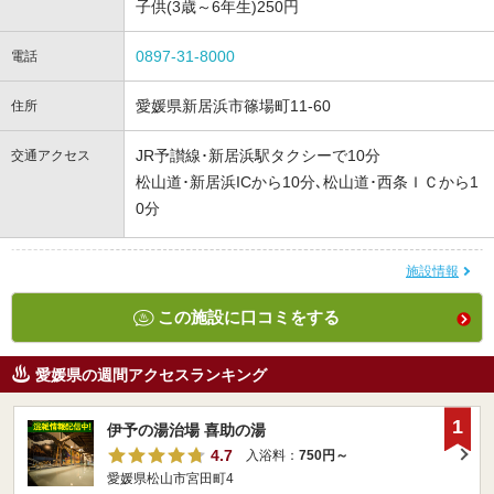
子供(3歳～6年生)250円
0897-31-8000
電話
愛媛県新居浜市篠場町11-60
住所
JR予讃線･新居浜駅タクシーで10分
交通アクセス
松山道･新居浜ICから10分､松山道･西条ＩＣから1
0分
施設情報
この施設に口コミをする
愛媛県の週間アクセスランキング
1
伊予の湯治場 喜助の湯
4.7
入浴料：
750円～
愛媛県松山市宮田町4