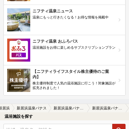
ニフティ温泉ニュース
温泉にもっと行きたくなる！お得な情報を掲載中
ニフティ温泉 おふろパス
温浴施設をお得に楽しめるサブスクリプションプラン
【ニフティライフスタイル株主優待のご案
内】
株主優待制度で人気の温浴施設に行こう！対象施設が
拡充されました！
新居浜
新居浜温泉パナス
新居浜温泉パナスの口コミ一覧
新居浜温泉パナスの口コミ バリ島をイメージした温泉
温浴施設を探す