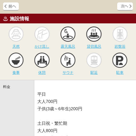
施設情報
天然
かけ流し
露天風呂
貸切風呂
岩
天然
かけ流し
露天風呂
貸切風呂
岩盤浴
食事
休憩
サウナ
駅近
駐
食事
休憩
サウナ
駅近
駐車
料金
平日
大人700円
子供(3歳～6年生)200円
土日祝・繁忙期
大人800円