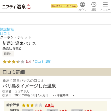
購入済チケットはこちら
ログイン
履歴
メニュー
施設情報
口コミ
クーポン・チケット
新居浜温泉パナス
愛媛県 / 新居浜
日帰り
3.4
/
口コミ 10件
口コミ詳細
新居浜温泉パナスの口コミ
バリ島をイメージした温泉
投稿者：ココアさん
投稿日：2005年06月07日 / 入浴日： - / 滞在時間： -
総合評価
3.0点
項目別