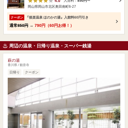
4.0
入浴料：
850円
〜
岡山県岡山市北区奥田南町6-27
『後楽温泉 ほのかの湯』入館料60円引き
クーポン
通常
850円
→
790円（60円お得！）
周辺の温泉・日帰り温泉・スーパー銭湯
萩の湯
香川県 / 観音寺
日帰り
クーポン