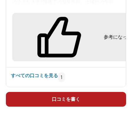
の小さな木造2階建ての温泉旅館。土曜日の午前
中、日帰り入浴してみました。
入浴料500円は、玄関を入って左側の受付で。受付
参考になった
脇の階段を2階へと上がり、客室が並ぶ廊下の中程
で、階段を下りると男女別の大浴場があり、男湯
は奥です。
女将さんが「今日はお湯がぬるくてごめんなさい
すべての口コミを見る
1
ね」とおっしゃられるので、「珍しいですね。い
つも熱い湯なのに」と返すと、「この前の大雨の
影響で」とのこと。
口コミを書く
棚にプラ籠が置かれた脱衣場には、ドライヤーも
完備。浴室に入ると、左側に1人分のシャワー付カ