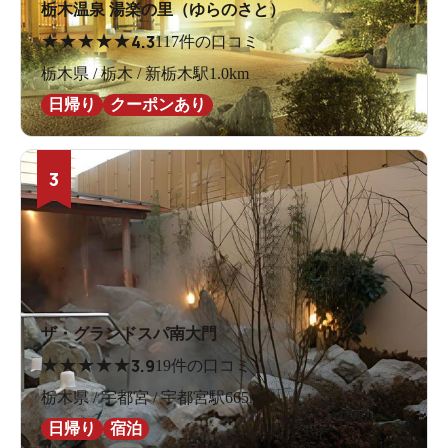
栃木温泉 湯楽の里（ゆらのさと）
★
★
★
★
★
4.3
117件の口コミ
栃木県 / 栃木 / 新栃木駅1.0km
日帰り
クーポンあり
3
ザ・グランドスパ南大門
★
★
★
★
★
3.9
19件の口コミ
栃木県 / 宇都宮 / 宇都宮駅665m
日帰り
宿泊