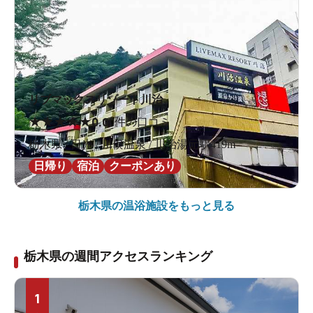
リブマックスリゾート川治
★
★
★
★
★
0.0
0件の口コミ
栃木県 / 日光 / 川俣温泉 / 川治湯元駅419m
日帰り
宿泊
クーポンあり
栃木県の
温浴施設をもっと見る
栃木県の週間アクセスランキング
1