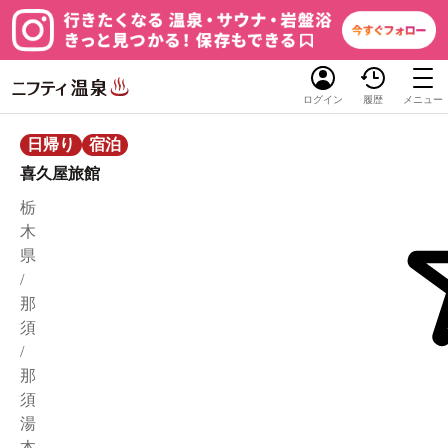
ログイン
履歴
メニュー
日帰り
宿泊
喜久屋旅館
栃
木
県
/
那
須
/
那
須
湯
本