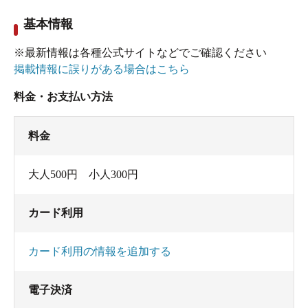
ランがある洗い場。アメニティは、一般的なもの
基本情報
です。
※最新情報は各種公式サイトなどでご確認ください
窓際に1人サイズ寝湯が付いた6人サイズのタイル
掲載情報に誤りがある場合はこちら
張り石枠内湯があり、緑白色に濁った単純酸性硫
料金・お支払い方法
黄温泉（硫化水素型）［源泉名: 鹿の湯・行人の湯
混合泉］が源泉かけ流しにされています。泉温
料金
53.7℃を加水・加温なしで、41℃位で供給。PH2.4
ながら、肌がスベスベする浴感です。循環・消毒
大人500円 小人300円
もなし。湯口の湯を口に含むと、ほんのりと硫化
水素臭がして酸っぱいレモン味と少エグ味。石の
カード利用
湯口や浴槽の縁が、温泉成分の析出物で黄色に
カード利用の情報を追加する
コーティングされています。
電子決済
続いて、隣の寝湯へ。木枕があり、湯温がぬるめ