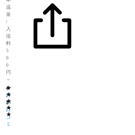
温
泉
/
入
浴
料
5
0
0
円
～
★
4
4
★
.
件
★
3
の
★
口
★
コ
ミ