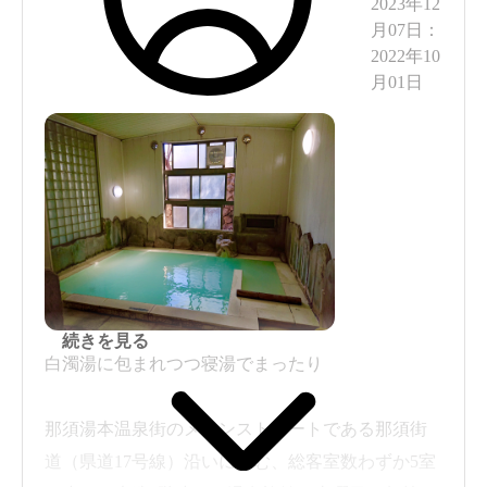
2023年12
月07日
：
2022年10
月01日
続きを見る
白濁湯に包まれつつ寝湯でまったり
那須湯本温泉街のメインストリートである那須街
道（県道17号線）沿いに佇む、総客室数わずか5室