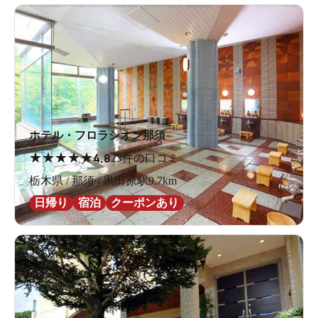
ホテル・フロラシオン那須
★
★
★
★
★
4.8
23件の口コミ
栃木県 / 那須 / 黒田原駅9.7km
日帰り
宿泊
クーポンあり