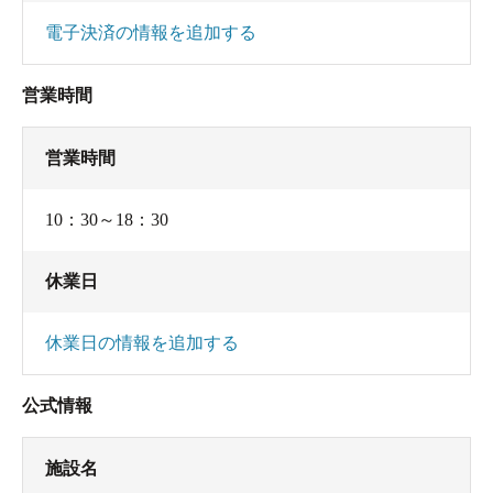
だったので最高です。露天風呂はありませんが、
電子決済の情報を追加する
窓の外には石垣が見えます。湯の流れ落ちる音に
癒されながら、ずっと貸切状態でまったりできま
営業時間
した。
営業時間
主な成分: 水素ｲｵﾝ4.0mg、ﾅﾄﾘｳﾑｲｵﾝ29.9mg、ｶﾙｼｳﾑｲ
ｵﾝ56.2mg、ﾏｸﾞﾈｼｳﾑｲｵﾝ25.6mg、ｱﾙﾐﾆｳﾑｲｵﾝ21.4mg、
10：30～18：30
ﾏﾝｶﾞﾝｲｵﾝ1.5mg、第一鉄ｲｵﾝ4.6mg、亜鉛ｲｵﾝ0.1mg、
ﾌｯ素ｲｵﾝ0.5mg、塩素ｲｵﾝ69.1mg、硫酸水素ｲｵﾝ
休業日
66.2mg、硫酸ｲｵﾝ493.7mg、ﾘﾝ酸ニ水素ｲｵﾝ0.1mg、
硫酸0.7mg、ﾒﾀｹｲ酸186.9mg、ﾒﾀﾎｳ酸8.4mg、遊離硫
休業日の情報を追加する
化水素88.5mg、成分総計1.064g
公式情報
施設名