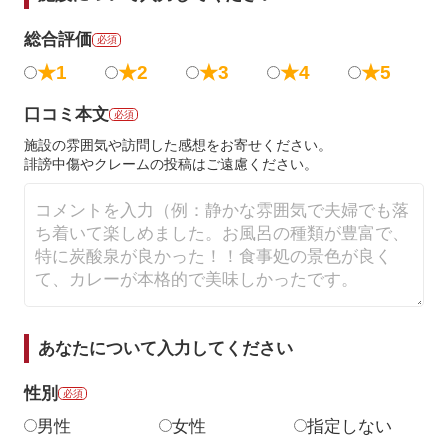
総合評価
必須
★1
★2
★3
★4
★5
口コミ本文
必須
施設の雰囲気や訪問した感想をお寄せください。
誹謗中傷やクレームの投稿はご遠慮ください。
あなたについて入力してください
性別
必須
男性
女性
指定しない