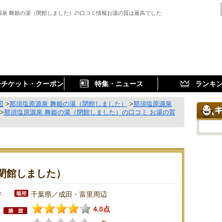
源泉 舞姫の湯（閉館しました）の口コミ情報お湯の質は最高でした
子チケット・クーポン
特集・ニュース
ランキ
辺
>
那須塩原源泉 舞姫の湯（閉館しました）
>
那須塩原源泉
>
那須塩原源泉 舞姫の湯（閉館しました）の口コミ お湯の質
閉館しました）
件
千葉県／成田・富里周辺
4.0点