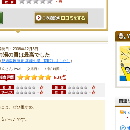
- 点
投稿日：2008年12月3日
お湯の質は最高でした
（
那須塩原源泉 舞姫の湯（閉館しました）
）
けんさん
[入浴日： - / 滞在時間： - ]
5.0点
- 点
- 点
- 点
- 点
人には、ぜひ推すめ。
も安かったです。