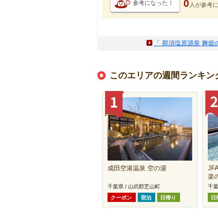
0
参考になった！
人が
参考
「 那須塩原源泉 舞姫
このエリアの週間ランキン
成田空港温泉 空の湯
J
楽
千葉県 / 山武郡芝山町
千葉
クーポン
宿泊
日帰り
日