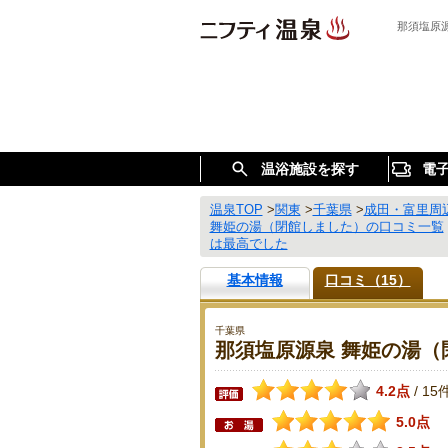
那須塩原
温浴施設を探す
電
温泉TOP
>
関東
>
千葉県
>
成田・富里周
舞姫の湯（閉館しました）の口コミ一覧
は最高でした
基本情報
口コミ（15）
千葉県
那須塩原源泉 舞姫の湯（
4.2点
15
/
5.0点