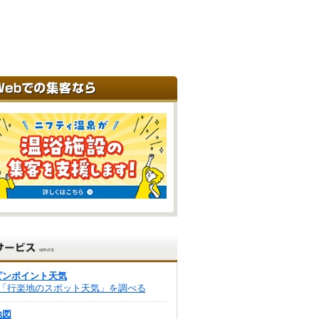
ピンポイント天気
「行楽地のスポット天気」を調べる
地図