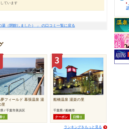
にしています
の湯（閉館しました） 」 の口コミ一覧に戻る
グ
FA夢フィールド 幕張温泉 湯
船橋温泉 湯楽の里
の里
県 / 千葉市美浜区
千葉県 / 船橋市
帰り
クーポン
日帰り
ランキングをもっと見る