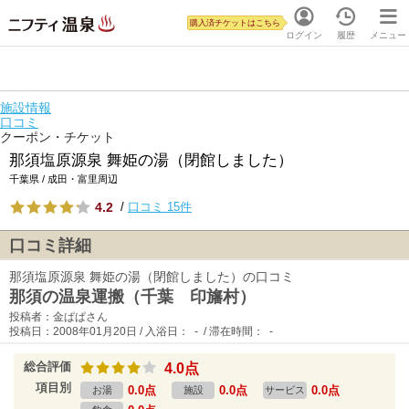
購入済チケットはこちら
ログイン
履歴
メニュー
施設情報
口コミ
クーポン・チケット
那須塩原源泉 舞姫の湯（閉館しました）
千葉県 / 成田・富里周辺
4.2
/
口コミ 15件
口コミ詳細
那須塩原源泉 舞姫の湯（閉館しました）の口コミ
那須の温泉運搬（千葉 印旛村）
投稿者：金ぱぱさん
投稿日：2008年01月20日 / 入浴日： - / 滞在時間： -
総合評価
4.0点
項目別
0.0点
0.0点
0.0点
お湯
施設
サービス