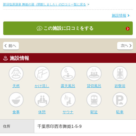
那須塩原源泉 舞姫の湯（閉館しました）の口コミ一覧に戻る
>
施設情報
この施設に口コミをする
施設情報
天然
かけ流し
露天風呂
貸切風呂
岩
天然
かけ流し
露天風呂
貸切風呂
岩盤浴
食事
休憩
サウナ
駅近
駐
食事
休憩
サウナ
駅近
駐車
千葉県印西市舞姫1-5-9
住所