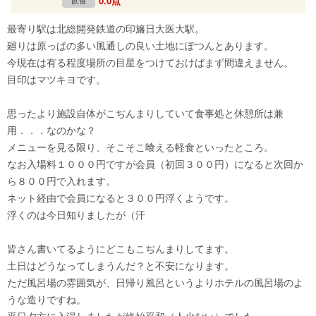
0.0点
飲食
最寄り駅は北総開発鉄道の印旛日大医大駅。
廻りは原っぱの多い風通しの良い土地にぽつんとあります。
今現在は有る程度場所の目星をつけておけばまず間違えません。
目印はマツキヨです。
思ったより施設自体がこぢんまりしていて食事処と休憩所は兼
用．．．なのかな？
メニューを見る限り、そこそこ喰える軽食といったところ。
なお入場料１０００円ですが会員（初回３００円）になると次回か
ら８００円で入れます。
ネット経由で会員になると３００円浮くようです。
浮くのは今日知りましたが（汗
皆さん書いてるようにどこもこぢんまりしてます。
土日はどうなってしまうんだ？と不安になります。
ただ風呂場の雰囲気が、日帰り風呂というよりホテルの風呂場のよ
うな造りですね。