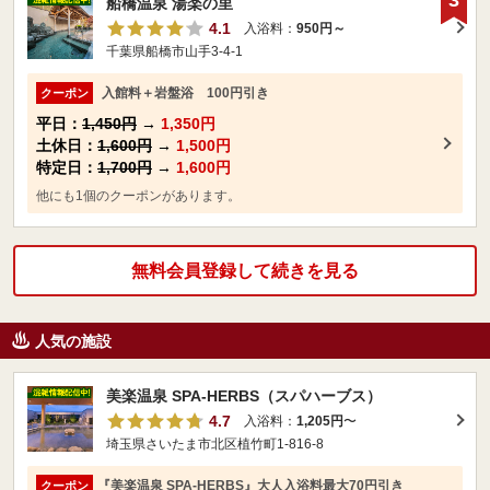
3
船橋温泉 湯楽の里
4.1
入浴料：
950円～
千葉県船橋市山手3-4-1
入館料＋岩盤浴 100円引き
クーポン
平日：
1,450円
→
1,350円
土休日：
1,600円
→
1,500円
特定日：
1,700円
→
1,600円
他にも1個のクーポンがあります。
無料会員登録して続きを見る
人気の施設
美楽温泉 SPA-HERBS（スパハーブス）
4.7
入浴料：
1,205円
〜
埼玉県さいたま市北区植竹町1-816-8
『美楽温泉 SPA-HERBS』大人入浴料最大70円引き
クーポン