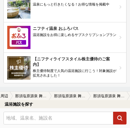
温泉にもっと行きたくなる！お得な情報を掲載中
ニフティ温泉 おふろパス
温浴施設をお得に楽しめるサブスクリプションプラン
【ニフティライフスタイル株主優待のご案
内】
株主優待制度で人気の温浴施設に行こう！対象施設が
拡充されました！
里周辺
那須塩原源泉 舞姫の湯（閉館しました）
那須塩原源泉 舞姫の湯（閉館しました）の口コミ一覧
那須塩原源泉 舞姫の湯（閉館しました）の口コミ 那須の温泉運搬（千葉 印旛村）
温浴施設を探す