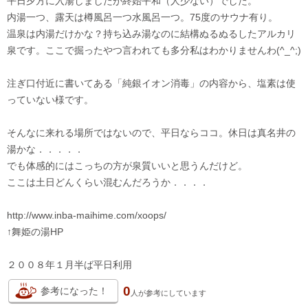
平日夕方に入湯しましたが終始平和（人少ない）でした。
内湯一つ、露天は樽風呂一つ水風呂一つ。75度のサウナ有り。
温泉は内湯だけかな？持ち込み湯なのに結構ぬるぬるしたアルカリ
泉です。ここで掘ったやつ言われても多分私はわかりませんわ(^_^;)
注ぎ口付近に書いてある「純銀イオン消毒」の内容から、塩素は使
っていない様です。
そんなに来れる場所ではないので、平日ならココ。休日は真名井の
湯かな．．．．．
でも体感的にはこっちの方が泉質いいと思うんだけど。
ここは土日どんくらい混むんだろうか．．．．
http://www.inba-maihime.com/xoops/
↑舞姫の湯HP
２００８年１月半ば平日利用
0
参考になった！
人が
参考にしています