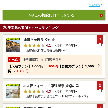
施設情報
この施設に口コミをする
千葉県の週間アクセスランキング
1
成田空港温泉 空の湯
4.1
入浴料：
1000円～
千葉県山武郡芝山町香山新田27-1
【平日限定】 入浴料50円引き
クーポン
【入浴プラン】
1,000円
→
950円
【岩盤浴プラン】
1,500
円
→
1,450円
2
JFA夢フィールド 幕張温泉 湯楽の里
4.3
入浴料：
1300円～
千葉県千葉市美浜区美浜26（JFA夢フィールド内）