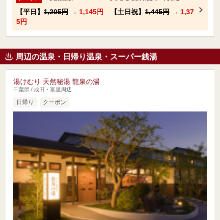
【平日】
1,205円
→
1,145円
【土日祝】
1,445円
→
1,37
5円
周辺の温泉・日帰り温泉・スーパー銭湯
湯けむり 天然秘湯 龍泉の湯
千葉県 / 成田・富里周辺
日帰り
クーポン