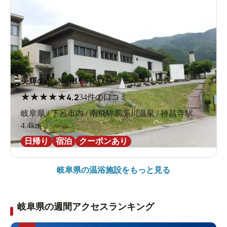
美輝の里 -MIKI no SATO-
★
★
★
★
★
4.2
34件の口コミ
岐阜県 / 下呂市内 / 南飛騨馬瀬川温泉 / 禅昌寺駅
4.4km
日帰り
宿泊
クーポンあり
岐阜県の
温浴施設をもっと見る
岐阜県の週間アクセスランキング