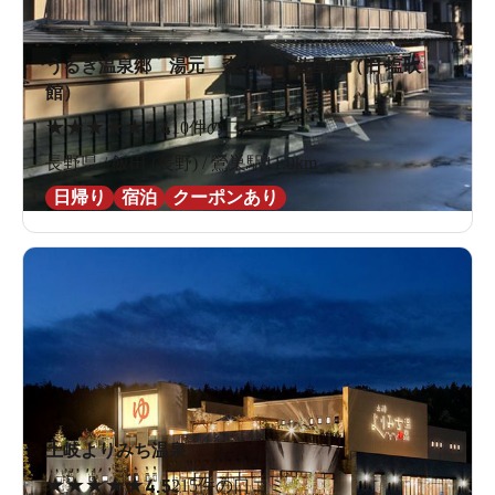
うるぎ温泉郷 湯元 森の宿 遊星館（旧 塩吹
館）
★
★
★
★
★
3.4
10件の口コミ
長野県 / 飯田 (長野) / 鶯巣駅11.0km
日帰り
宿泊
クーポンあり
土岐よりみち温泉
★
★
★
★
★
4.5
215件の口コミ