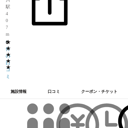
駅
4
0
7
m
★
0
0
★
件
★
の
★
口
★
コ
ミ
施設情報
口コミ
クーポン・チケット