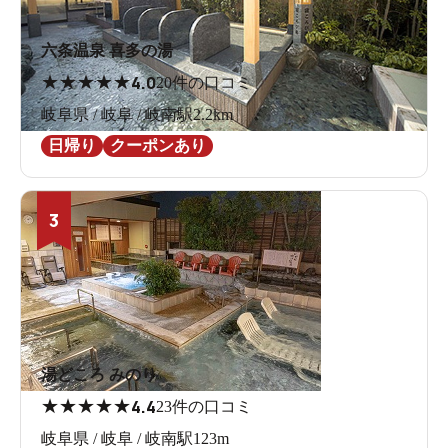
六条温泉 喜多の湯
★
★
★
★
★
4.0
20件の口コミ
岐阜県 / 岐阜 / 岐南駅2.2km
日帰り
クーポンあり
3
湯どころ みのり
★
★
★
★
★
4.4
23件の口コミ
岐阜県 / 岐阜 / 岐南駅123m