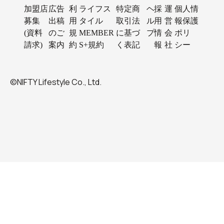
加盟店
広告
利
ライフス
特定商
ヘ
採
運
個人情
募集
出稿
用
タイル
取引法
ル
用
営
報保護
(資料
のご
規
MEMBER
に基づ
プ
情
会
ポリ
請求)
案内
約
S+規約
く表記
報
社
シー
©NIFTY Lifestyle Co., Ltd.