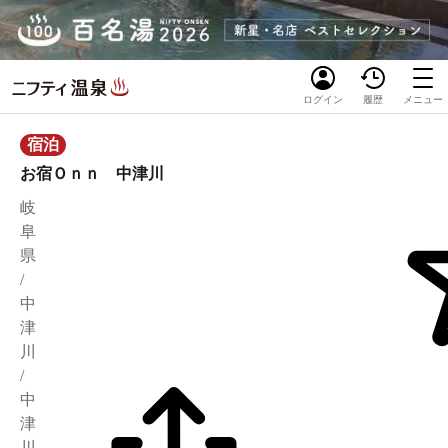
ログイン
履歴
メニュー
宿泊
お宿Ｏｎｎ 中津川
岐
阜
県
/
中
津
川
/
中
津
川