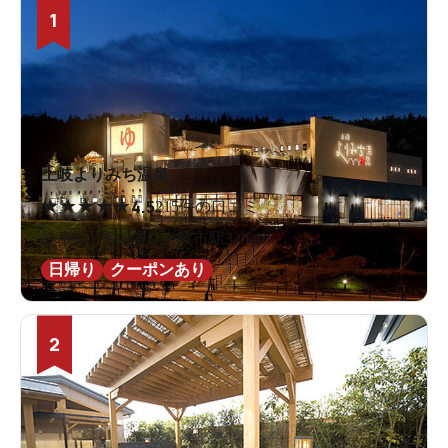
1
土岐よりみち温泉
★
★
★
★
★
4.5
215件の口コミ
岐阜県 / 多治見 / 土岐市駅3.0km
日帰り
クーポンあり
2