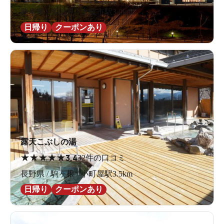
岐阜県 / 多治見 / 土岐市駅3.0km
日帰り
クーポンあり
露天こぶしの湯
★
★
★
★
★
3.4
32件の口コミ
長野県 / 駒ヶ根 / 小町屋駅3.5km
日帰り
クーポンあり