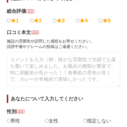
総合評価
必須
★1
★2
★3
★4
★5
口コミ本文
必須
施設の雰囲気や訪問した感想をお寄せください。
誹謗中傷やクレームの投稿はご遠慮ください。
あなたについて入力してください
性別
必須
男性
女性
指定しない